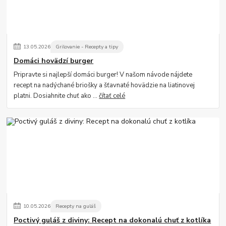
13
.
05
.
2026
Grilovanie - Recepty a tipy
Domáci hovädzí burger
Pripravte si najlepší domáci burger! V našom návode nájdete
recept na nadýchané briošky a šťavnaté hovädzie na liatinovej
platni. Dosiahnite chuť ako ...
čítať celé
10
.
05
.
2026
Recepty na guláš
Poctivý guláš z diviny: Recept na dokonalú chuť z kotlíka