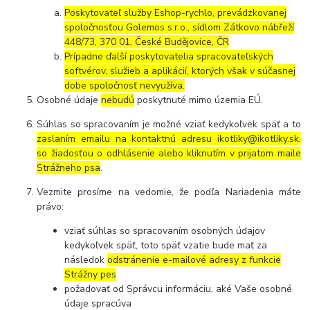
Poskytovateľ služby Eshop-rychlo, prevádzkovanej
spoločnosťou Golemos s.r.o., sídlom Zátkovo nábřeží
448/73, 370 01, České Budějovice, ČR
Prípadne ďalší poskytovatelia spracovateľských
softvérov, služieb a aplikácií, ktorých však v súčasnej
dobe spoločnosť nevyužíva.
Osobné údaje
nebudú
poskytnuté mimo územia EÚ.
Súhlas so spracovaním je možné vziať kedykoľvek späť a to
zaslaním emailu na kontaktnú adresu ikotliky@ikotliky.sk.
so žiadosťou o odhlásenie alebo kliknutím v prijatom maile
Strážneho psa
.
Vezmite prosíme na vedomie, že podľa Nariadenia máte
právo:
vziať súhlas so spracovaním osobných údajov
kedykoľvek späť, toto späť vzatie bude mať za
následok
odstránenie e-mailové adresy z funkcie
Strážny pes
požadovať od Správcu informáciu, aké Vaše osobné
údaje spracúva