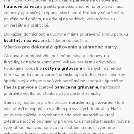
Pre milovníkov grilovania ponúkame
panvice na grilovanie,
liatinové panvice
a paella panvice
, vhodné na prípravu mäsa,
zeleniny aj tradičných španielskych jedál. Produkty sú určené na
použitie nad ohňom, na grile aj na varičoch, vďaka čomu sú
univerzálne a praktické.
Do každej domácnosti a kuchyne máme pripravenú širokú ponuku
kvalitných panvíc
pre každodenné použitie.
Všetko pre dokonalé grilovanie a záhradné párty
Ak dávate prednosť vôni pečeného mäsa a zeleniny, na
ikotliky.sk
nájdete kompletnú výbavu pre letnú grilovačku.
Ponúkame robustné
rošty na grilovanie
v rôznych rozmeroch,
ktoré sa hodia nad otvorené ohnisko aj do kotlín. Pre milovníkov
španielskej kuchyne a veľkých porcií máme v ponuke špeciálne
Paella panvice
a oceľové
panvice na grilovanie
, na ktorých
pripravíte všetko od steakov až po pečené zemiaky.
Samozrejmosťou je profesionálne
náradie na grilovanie
, ktoré
vám uľahčí manipuláciu s jedlom pri vysokých teplotách. Naše
grilovacie náčinie je vyrobené z odolných materiálov, ktoré
zvládnu náročné podmienky pri ohni. Či už hľadáte klasický rošt na
ryby, alebo masívnu panvicu na chalupu, u nás si vyberiete
vybavenie, ktoré z vás urobí kráľa každej záhradnej oslavy.