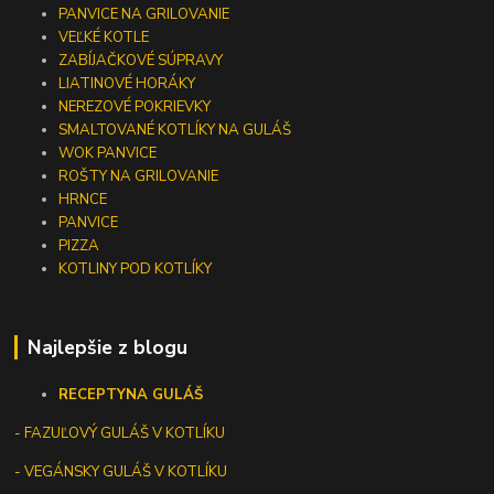
PANVICE NA GRILOVANIE
VEĽKÉ KOTLE
ZABÍJAČKOVÉ SÚPRAVY
LIATINOVÉ HORÁKY
NEREZOVÉ POKRIEVKY
SMALTOVANÉ KOTLÍKY NA GULÁŠ
WOK PANVICE
ROŠTY NA GRILOVANIE
HRNCE
PANVICE
PIZZA
KOTLINY POD KOTLÍKY
Najlepšie z blogu
RECEPTY
NA GULÁŠ
-
FAZUĽOVÝ GULÁŠ V KOTLÍKU
- VEGÁNSKY GULÁŠ V KOTLÍKU