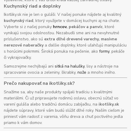
Kuchynský riad a doplnky
Ikotliky.sk nie je len o guláši. V našej ponuke nájdete aj kvalitný
kuchynský riad
, ktorý využijete v domácej kuchyni aj na chate.
Vyberte si z našej ponuky
hrncov
, pekáčov a panvíc
, ktoré
vynikajú svojou odolnosťou. Nezabudli sme ani na nevyhnutné
príslušenstvo, ako sú
extra dlhé drevené varechy, masívne
nerezové naberačky
a ďalšie doplnky, ktoré uľahčujú manipuláciu
s horúcimi pokrmmi. Široká ponuka na pečenie, ako
formy
, pekáče
či vykrajovačky.
Samozrejme nechýbajú ani
sitká na halušky
, lisy a nástroje na
spracovanie ovocia a zeleniny, škrabky,
nože
a mnoho iného.
Prečo nakupovať na ikotliky.sk?
Snažíme sa, aby naše produkty spájali tradíciu s kvalitnými
materiálmi. Či už pripravujete rodinnú oslavu, obecnú súťaž vo
varení guláša alebo tradičnú domácu zabíjačku, na
ikotliky.sk
nájdete súpravy, ktoré vám budú slúžiť dlhé roky. Naším cieľom je
priniesť vám radosť z varenia, vôňu dreva a chuť poctivého jedla
priamo k vám domov.