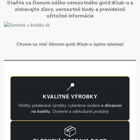
Staňte sa členom nášho vernostného gold iKlub-u a
získavajte zľavy, vernostné body a pravidelné
užitočné informácie
Chcem sa stať členom gold iKlub-u úplne zdarma!
📍
KVALITNÉ VÝROBKY
Všetky predávané výrobky vyberáme osobne
s dôrazom
na kvalitu
. Overené a odskúšané produkty
📦