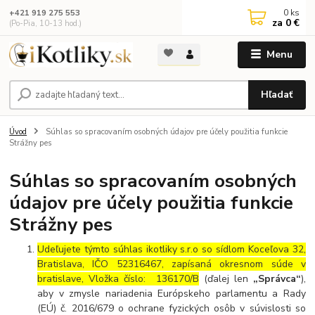
0
ks
+421 919 275 553
za
0 €
(Po-Pia, 10-13 hod.)
Menu
Hľadať
Úvod
Súhlas so spracovaním osobných údajov pre účely použitia funkcie
Strážny pes
Súhlas so spracovaním osobných
údajov pre účely použitia funkcie
Strážny pes
Udeľujete týmto súhlas ikotliky s.r.o so sídlom Koceľova 32,
Bratislava, IČO 52316467, zapísaná okresnom súde v
bratislave,
Vložka číslo:
136170/B
(ďalej len
„Správca“
),
aby v zmysle nariadenia Európskeho parlamentu a Rady
(EÚ) č. 2016/679 o ochrane fyzických osôb v súvislosti so