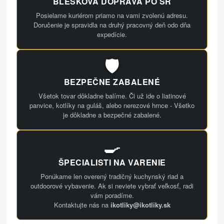
BLESKOVÁ DOPRAVA PO SR
Posielame kuriérom priamo na vami zvolenú adresu.
Doručenie je spravidla na druhý pracovný deň odo dňa
expedície.
🛡️
BEZPEČNE ZABALENÉ
Všetok tovar dôkladne balíme. Či už ide o liatinové
panvice, kotlíky na guláš, alebo nerezové hrnce - Všetko
je dôkladne a bezpečné zabalené.
🍳
ŠPECIALISTI NA VARENIE
Ponúkame len overený tradičný kuchynský riad a
outdoorové vybavenie. Ak si neviete vybrať veľkosť, radi
vám poradíme.
Kontaktujte nás na
ikotliky@ikotliky.sk