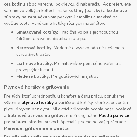
cez kotlinu až po varechu, pokrievku, či naberačku. Ak preferujete
varenie vo veľkých kotloch, naše
kotliny (paráky)
a
kotlinové
súpravy na zabíjačku
vám poskytnú stabilitu a maximálne
využitie tepla. Ponúkame kotlíky rôznych materiálov:
Smaltované kotlíky:
Tradičná voľba s jednoduchou
údržbou a skvelou distribúciou tepla.
Nerezové kotlíky:
Moderné a vysoko odolné riešenie s
dlhou životnosťou.
Liatinové kotlíky:
Pre milovníkov pomalého varenia a
pravej sýtosti chutí.
Medené kotlíky:
Pre gulášových majstrov
Plynové horáky a grilovanie
Pre tých, ktorí uprednostňujú komfort a čistú prácu, ponúkame
výkonné
plynové horáky
a variče
pod kotlíky, ktoré zabezpečia
plynulý výkon bez dymu. Milovníci grilovania ocenia naše
oceľové
a liatinové panvice na grilovanie
, či originálne
Paella panvice
pre prípravu stredomorských špecialít priamo na vašej záhrade.
Panvice, grilovanie a paella