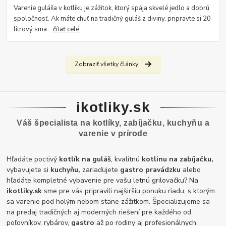
Varenie guláša v kotlíku je zážitok, ktorý spája skvelé jedlo a dobrú
spoločnosť. Ak máte chuť na tradičný guláš z diviny, pripravte si 20
litrový sma...
čítať celé
Zobraziť všetky články
ikotliky.sk
Váš špecialista na kotlíky, zabíjačku, kuchyňu a
varenie v prírode
Hľadáte poctivý
kotlík na guláš
, kvalitnú
kotlinu na zabíjačku,
vybavujete si
kuchyňu,
zariaďujete
gastro pravádzku
alebo
hľadáte kompletné vybavenie pre vašu letnú grilovačku? Na
ikotliky.sk
sme pre vás pripravili najširšiu ponuku riadu, s ktorým
sa varenie pod holým nebom stane zážitkom. Špecializujeme sa
na predaj tradičných aj moderných riešení pre každého od
poľovníkov, rybárov,
gastro
až po rodiny aj profesionálnych