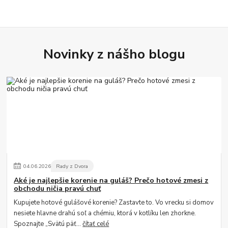
Novinky z nášho blogu
04
.
06
.
2026
Rady z Dvora
Aké je najlepšie korenie na guláš? Prečo hotové zmesi z
obchodu ničia pravú chuť
Kupujete hotové gulášové korenie? Zastavte to. Vo vrecku si domov
nesiete hlavne drahú soľ a chémiu, ktorá v kotlíku len zhorkne.
Spoznajte „Svätú päť...
čítať celé