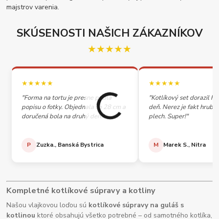
majstrov varenia.
SKÚSENOSTI NAŠICH ZÁKAZNÍKOV
★★★★★
★★★★★
★★★★★
"Forma na tortu je presne podľa
"Kotlíkový set dorazil h
popisu o fotky. Objednala so 28 cm a
deň. Nerez je fakt hrubý,
doručená bola na druhý deň."
plech. Super!"
P
Zuzka., Banská Bystrica
M
Marek S., Nitra
Kompletné kotlíkové súpravy a kotliny
Našou vlajkovou loďou sú
kotlíkové súpravy na guláš s
kotlinou
ktoré obsahujú všetko potrebné – od samotného kotlíka,