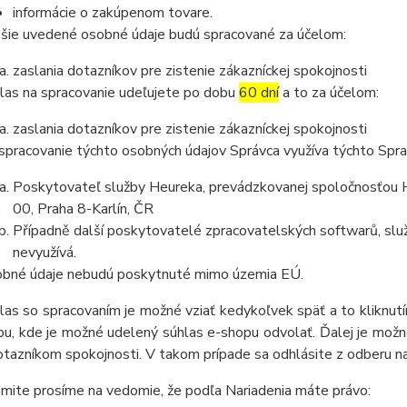
informácie o zakúpenom tovare.
šie uvedené osobné údaje budú spracované za účelom:
zaslania dotazníkov pre zistenie zákazníckej spokojnosti
las na spracovanie udeľujete po dobu
60 dní
a to za účelom:
zaslania dotazníkov pre zistenie zákazníckej spokojnosti
spracovanie týchto osobných údajov Správca využíva týchto Spr
Poskytovateľ služby Heureka, prevádzkovanej spoločnosťou He
00, Praha 8-Karlín, ČR
Případně další poskytovatelé zpracovatelských softwarů, služ
nevyužívá.
bné údaje nebudú poskytnuté mimo územia EÚ.
las so spracovaním je možné vziať kedykoľvek späť a to kliknutím
u, kde je možné udelený súhlas e-shopu odvolať. Ďalej je možné
otazníkom spokojnosti. V takom prípade sa odhlásite z odberu n
mite prosíme na vedomie, že podľa Nariadenia máte právo: