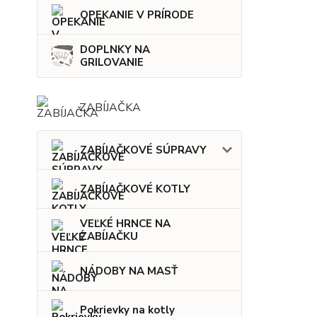
OPEKANIE V PRÍRODE
DOPLNKY NA
GRILOVANIE
ZABÍJAČKA
ZABÍJAČKOVÉ SÚPRAVY
ZABÍJAČKOVÉ KOTLY
VEĽKÉ HRNCE NA
ZABÍJAČKU
NÁDOBY NA MASŤ
Pokrievky na kotly