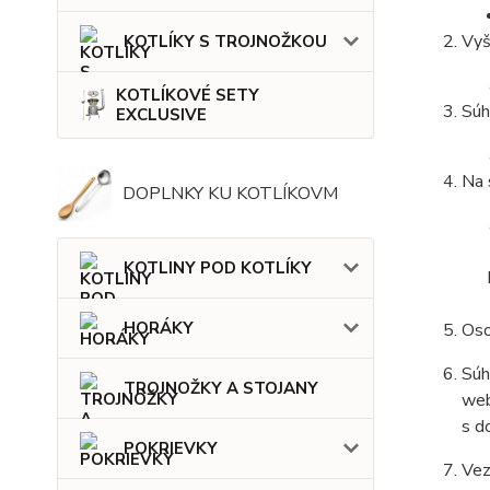
Vyš
KOTLÍKY S TROJNOŽKOU
KOTLÍKOVÉ SETY
Súh
EXCLUSIVE
Na 
DOPLNKY KU KOTLÍKOVM
KOTLINY POD KOTLÍKY
HORÁKY
Oso
Súh
TROJNOŽKY A STOJANY
web
s d
POKRIEVKY
Vez