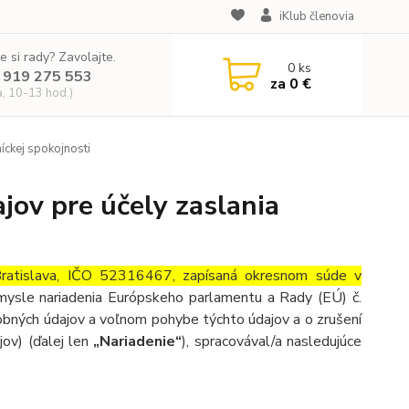
iKlub členovia
e si rady? Zavolajte.
0
ks
 919 275 553
za
0 €
a, 10-13 hod.)
íckej spokojnosti
ov pre účely zaslania
 Bratislava, IČO 52316467, zapísaná okresnom súde v
zmysle nariadenia Európskeho parlamentu a Rady (EÚ) č.
obných údajov a voľnom pohybe týchto údajov a o zrušení
ov) (ďalej len
„Nariadenie“
), spracovával/a nasledujúce