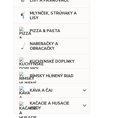
LISY A PASÍROVAČE
MLYNČEK, STRÚHAKY A
LISY
PIZZA & PASTA
NABERAČKY A
OBRACAČKY
KUCHYNSKÉ DOPLNKY
RÍMSKY HLINENÝ RIAD
KÁVA A ČAJ
KAČACIE A HUSACIE
HODY