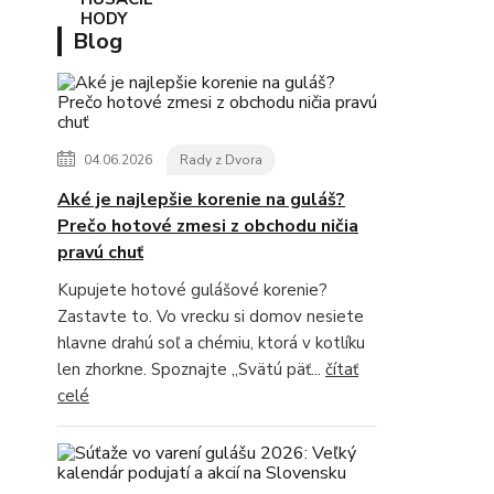
Blog
04.06.2026
Rady z Dvora
Aké je najlepšie korenie na guláš?
Prečo hotové zmesi z obchodu ničia
pravú chuť
Kupujete hotové gulášové korenie?
Zastavte to. Vo vrecku si domov nesiete
hlavne drahú soľ a chémiu, ktorá v kotlíku
len zhorkne. Spoznajte „Svätú päť...
čítať
celé