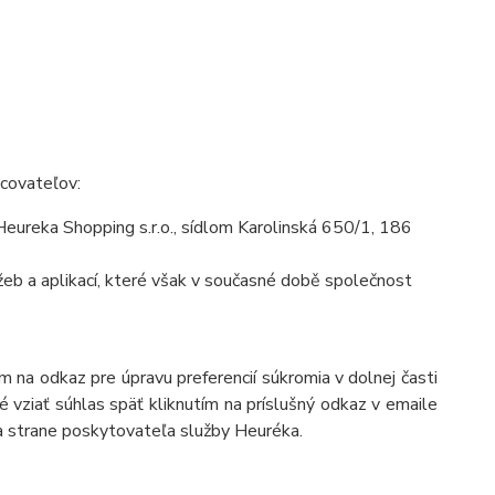
acovateľov:
ureka Shopping s.r.o., sídlom Karolinská 650/1, 186
eb a aplikací, které však v současné době společnost
 na odkaz pre úpravu preferencií súkromia v dolnej časti
 vziať súhlas späť kliknutím na príslušný odkaz v emaile
a strane poskytovateľa služby Heuréka.