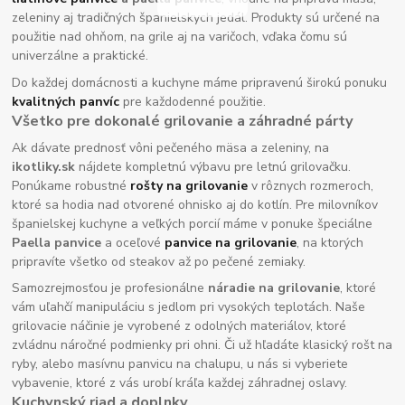
zeleniny aj tradičných španielskych jedál. Produkty sú určené na
použitie nad ohňom, na grile aj na varičoch, vďaka čomu sú
univerzálne a praktické.
Do každej domácnosti a kuchyne máme pripravenú širokú ponuku
kvalitných panvíc
pre každodenné použitie.
Všetko pre dokonalé grilovanie a záhradné párty
Ak dávate prednosť vôni pečeného mäsa a zeleniny, na
ikotliky.sk
nájdete kompletnú výbavu pre letnú grilovačku.
Ponúkame robustné
rošty na grilovanie
v rôznych rozmeroch,
ktoré sa hodia nad otvorené ohnisko aj do kotlín. Pre milovníkov
španielskej kuchyne a veľkých porcií máme v ponuke špeciálne
Paella panvice
a oceľové
panvice na grilovanie
, na ktorých
pripravíte všetko od steakov až po pečené zemiaky.
Samozrejmosťou je profesionálne
náradie na grilovanie
, ktoré
vám uľahčí manipuláciu s jedlom pri vysokých teplotách. Naše
grilovacie náčinie je vyrobené z odolných materiálov, ktoré
zvládnu náročné podmienky pri ohni. Či už hľadáte klasický rošt na
ryby, alebo masívnu panvicu na chalupu, u nás si vyberiete
vybavenie, ktoré z vás urobí kráľa každej záhradnej oslavy.
Kuchynský riad a doplnky