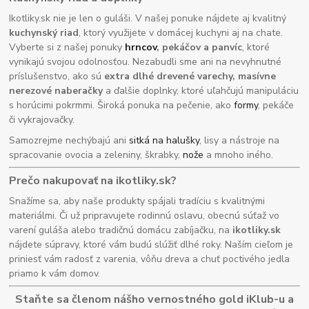
Ikotliky.sk nie je len o guláši. V našej ponuke nájdete aj kvalitný
kuchynský riad
, ktorý využijete v domácej kuchyni aj na chate.
Vyberte si z našej ponuky
hrncov
, pekáčov a panvíc
, ktoré
vynikajú svojou odolnosťou. Nezabudli sme ani na nevyhnutné
príslušenstvo, ako sú
extra dlhé drevené varechy, masívne
nerezové naberačky
a ďalšie doplnky, ktoré uľahčujú manipuláciu
s horúcimi pokrmmi. Široká ponuka na pečenie, ako
formy
, pekáče
či vykrajovačky.
Samozrejme nechýbajú ani
sitká na halušky
, lisy a nástroje na
spracovanie ovocia a zeleniny, škrabky,
nože
a mnoho iného.
Prečo nakupovať na ikotliky.sk?
Snažíme sa, aby naše produkty spájali tradíciu s kvalitnými
materiálmi. Či už pripravujete rodinnú oslavu, obecnú súťaž vo
varení guláša alebo tradičnú domácu zabíjačku, na
ikotliky.sk
nájdete súpravy, ktoré vám budú slúžiť dlhé roky. Naším cieľom je
priniesť vám radosť z varenia, vôňu dreva a chuť poctivého jedla
priamo k vám domov.
Staňte sa členom nášho vernostného gold iKlub-u a