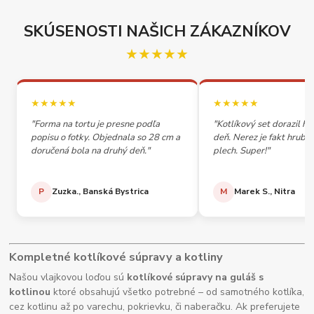
SKÚSENOSTI NAŠICH ZÁKAZNÍKOV
★★★★★
★★★★★
★★★★★
"Forma na tortu je presne podľa
"Kotlíkový set dorazil h
popisu o fotky. Objednala so 28 cm a
deň. Nerez je fakt hrubý,
doručená bola na druhý deň."
plech. Super!"
P
Zuzka., Banská Bystrica
M
Marek S., Nitra
Kompletné kotlíkové súpravy a kotliny
Našou vlajkovou loďou sú
kotlíkové súpravy na guláš s
kotlinou
ktoré obsahujú všetko potrebné – od samotného kotlíka,
cez kotlinu až po varechu, pokrievku, či naberačku. Ak preferujete