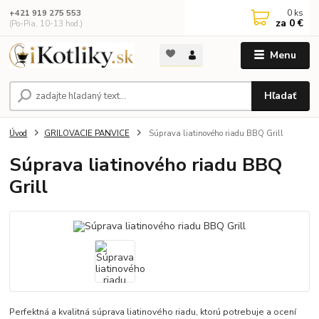
0
ks
+421 919 275 553
za
0 €
(Po-Pia, 10-13 hod.)
Menu
Hľadať
Úvod
GRILOVACIE PANVICE
Súprava liatinového riadu BBQ Grill
Súprava liatinového riadu BBQ
Grill
Perfektná a kvalitná súprava liatinového riadu, ktorú potrebuje a ocení