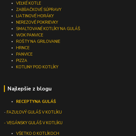
VEĽKÉ KOTLE
ZABÍJAČKOVÉ SÚPRAVY
LIATINOVÉ HORÁKY
NEREZOVÉ POKRIEVKY
SMALTOVANÉ KOTLÍKY NA GULÁŠ
WOK PANVICE
ROŠTY NA GRILOVANIE
HRNCE
PANVICE
PIZZA
KOTLINY POD KOTLÍKY
Najlepšie z blogu
RECEPTY
NA GULÁŠ
-
FAZUĽOVÝ GULÁŠ V KOTLÍKU
- VEGÁNSKY GULÁŠ V KOTLÍKU
VŠETKO O KOTLÍKOCH