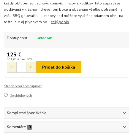
každý obľúbenec liatinoých panvíc, hrncov a kotlíkov. Táto súprava je
dodávaná v krásnom drevenom boxe a obsahuje všetko potrebné na
vašu BBQ grilovačku. Liatinový riad môžete využiť na priamom ohni, na
rošte, ale aj plynovam ho...
celý popis
Dostupnosť
Skladom
125 €
101,63 €
bez DPH
Pridať do košíka
Strážiť cenu / dostupnosť
Do obľúbených
Kompletné špecifikácie
Komentáre
0