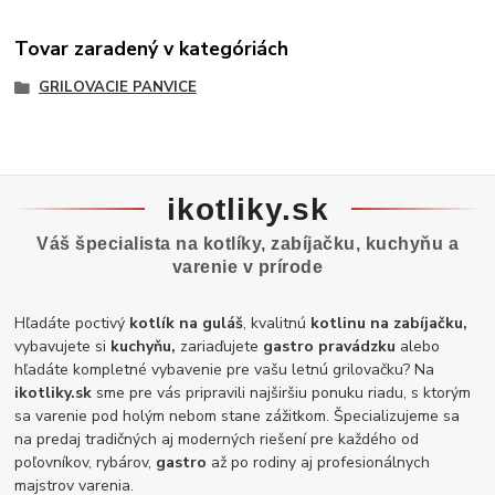
Tovar zaradený v kategóriách
GRILOVACIE PANVICE
ikotliky.sk
Váš špecialista na kotlíky, zabíjačku, kuchyňu a
varenie v prírode
Hľadáte poctivý
kotlík na guláš
, kvalitnú
kotlinu na zabíjačku,
vybavujete si
kuchyňu,
zariaďujete
gastro pravádzku
alebo
hľadáte kompletné vybavenie pre vašu letnú grilovačku? Na
ikotliky.sk
sme pre vás pripravili najširšiu ponuku riadu, s ktorým
sa varenie pod holým nebom stane zážitkom. Špecializujeme sa
na predaj tradičných aj moderných riešení pre každého od
poľovníkov, rybárov,
gastro
až po rodiny aj profesionálnych
majstrov varenia.