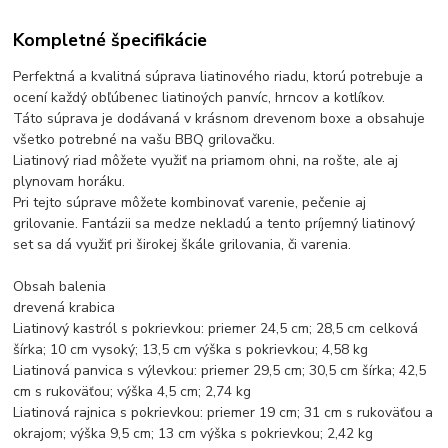
Kompletné špecifikácie
Perfektná a kvalitná súprava liatinového riadu, ktorú potrebuje a
ocení každý obľúbenec liatinoých panvíc, hrncov a kotlíkov.
Táto súprava je dodávaná v krásnom drevenom boxe a obsahuje
všetko potrebné na vašu BBQ grilovačku.
Liatinový riad môžete využiť na priamom ohni, na rošte, ale aj
plynovam horáku.
Pri tejto súprave môžete kombinovať varenie, pečenie aj
grilovanie. Fantázii sa medze nekladú a tento príjemný liatinový
set sa dá využiť pri širokej škále grilovania, či varenia.
Obsah balenia
drevená krabica
Liatinový kastról s pokrievkou: priemer 24,5 cm; 28,5 cm celková
šírka; 10 cm vysoký; 13,5 cm výška s pokrievkou; 4,58 kg
Liatinová panvica s výlevkou: priemer 29,5 cm; 30,5 cm šírka; 42,5
cm s rukoväťou; výška 4,5 cm; 2,74 kg
Liatinová rajnica s pokrievkou: priemer 19 cm; 31 cm s rukoväťou a
okrajom; výška 9,5 cm; 13 cm výška s pokrievkou; 2,42 kg