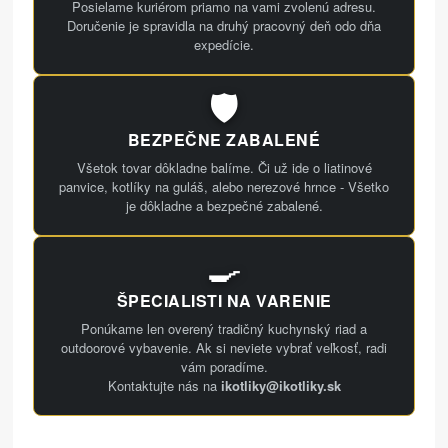
Posielame kuriérom priamo na vami zvolenú adresu.
Doručenie je spravidla na druhý pracovný deň odo dňa
expedície.
🛡️
BEZPEČNE ZABALENÉ
Všetok tovar dôkladne balíme. Či už ide o liatinové
panvice, kotlíky na guláš, alebo nerezové hrnce - Všetko
je dôkladne a bezpečné zabalené.
🍳
ŠPECIALISTI NA VARENIE
Ponúkame len overený tradičný kuchynský riad a
outdoorové vybavenie. Ak si neviete vybrať veľkosť, radi
vám poradíme.
Kontaktujte nás na
ikotliky@ikotliky.sk