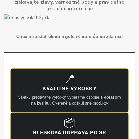
získavajte zľavy, vernostné body a pravidelné
užitočné informácie
Chcem sa stať členom gold iKlub-u úplne zdarma!
📍
KVALITNÉ VÝROBKY
Všetky predávané výrobky vyberáme osobne
s dôrazom
na kvalitu
. Overené a odskúšané produkty
📦
BLESKOVÁ DOPRAVA PO SR