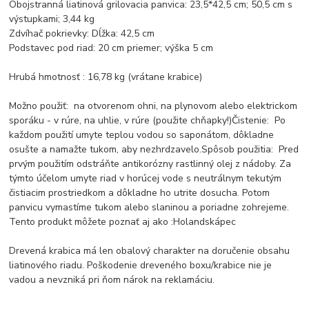
Obojstranná liatinová grilovacia panvica: 23,5*42,5 cm; 50,5 cm s
výstupkami; 3,44 kg
Zdvíhač pokrievky: Dĺžka: 42,5 cm
Podstavec pod riad: 20 cm priemer; výška 5 cm
Hrubá hmotnosť : 16,78 kg (vrátane krabice)
Možno použiť: na otvorenom ohni, na plynovom alebo elektrickom
sporáku - v rúre, na uhlie, v rúre (použite chňapky!)Čistenie: Po
každom použití umyte teplou vodou so saponátom, dôkladne
osušte a namažte tukom, aby nezhrdzavelo.Spôsob použitia: Pred
prvým použitím odstráňte antikorózny rastlinný olej z nádoby. Za
týmto účelom umyte riad v horúcej vode s neutrálnym tekutým
čistiacim prostriedkom a dôkladne ho utrite dosucha. Potom
panvicu vymastíme tukom alebo slaninou a poriadne zohrejeme.
Tento produkt môžete poznať aj ako :Holandskápec
Drevená krabica má len obalový charakter na doručenie obsahu
liatinového riadu. Poškodenie dreveného boxu/krabice nie je
vadou a nevzniká pri ňom nárok na reklamáciu.