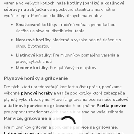
varenie vo veľkých kotloch, naše
kotliny (paráky)
a
kotlinové
súpravy na zabíjačku
vám poskytnú stabilitu a maximálne
využitie tepla. Ponúkame kotlíky rôznych materiálov:
Smaltované kotlíky:
Tradičná voľba s jednoduchou
údržbou a skvelou distribúciou tepla.
Nerezové kotlíky:
Moderné a vysoko odolné riešenie s
dlhou životnosťou.
Liatinové kotlíky:
Pre milovníkov pomalého varenia a
pravej sýtosti chutí.
Medené kotlíky:
Pre gulášových majstrov
Plynové horáky a grilovanie
Pre tých, ktorí uprednostňujú komfort a čistú prácu, ponúkame
výkonné
plynové horáky
a variče
pod kotlíky, ktoré zabezpečia
plynulý výkon bez dymu. Milovníci grilovania ocenia naše
oceľové
a liatinové panvice na grilovanie
, či originálne
Paella panvice
pre prípravu stredomorských špecialít priamo na vašej záhrade.
Panvice, grilovanie a paella
Pre milovníkov grilovania ponúkame
panvice na grilovanie,
liatinové panvice
a paella panvice
, vhodné na prípravu mäsa,