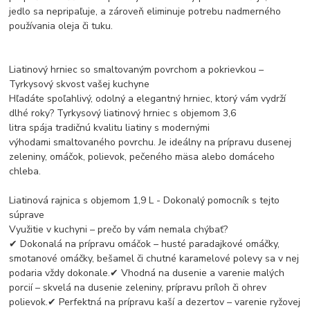
jedlo sa nepripaľuje, a zároveň eliminuje potrebu nadmerného
používania oleja či tuku.
Liatinový hrniec so smaltovaným povrchom a pokrievkou –
Tyrkysový skvost vašej kuchyne
Hľadáte spoľahlivý, odolný a elegantný hrniec, ktorý vám vydrží
dlhé roky? Tyrkysový liatinový hrniec s objemom 3,6
litra spája tradičnú kvalitu liatiny s modernými
výhodami smaltovaného povrchu. Je ideálny na prípravu dusenej
zeleniny, omáčok, polievok, pečeného mäsa alebo domáceho
chleba.
Liatinová rajnica s objemom 1,9 L - Dokonalý pomocník s tejto
súprave
Využitie v kuchyni – prečo by vám nemala chýbať?
✔ Dokonalá na prípravu omáčok – husté paradajkové omáčky,
smotanové omáčky, bešamel či chutné karamelové polevy sa v nej
podaria vždy dokonale.✔ Vhodná na dusenie a varenie malých
porcií – skvelá na dusenie zeleniny, prípravu príloh či ohrev
polievok.✔ Perfektná na prípravu kaší a dezertov – varenie ryžovej