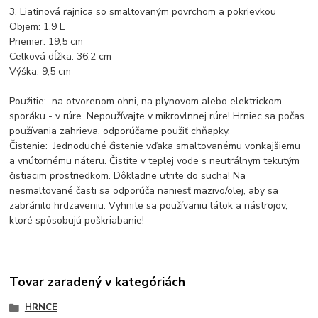
3. Liatinová rajnica so smaltovaným povrchom a pokrievkou
Objem: 1,9 L
Priemer: 19,5 cm
Celková dĺžka: 36,2 cm
Výška: 9,5 cm
Použitie: na otvorenom ohni, na plynovom alebo elektrickom
sporáku - v rúre. Nepoužívajte v mikrovlnnej rúre! Hrniec sa počas
používania zahrieva, odporúčame použiť chňapky.
Čistenie: Jednoduché čistenie vďaka smaltovanému vonkajšiemu
a vnútornému náteru. Čistite v teplej vode s neutrálnym tekutým
čistiacim prostriedkom. Dôkladne utrite do sucha! Na
nesmaltované časti sa odporúča naniesť mazivo/olej, aby sa
zabránilo hrdzaveniu. Vyhnite sa používaniu látok a nástrojov,
ktoré spôsobujú poškriabanie!
Tovar zaradený v kategóriách
HRNCE