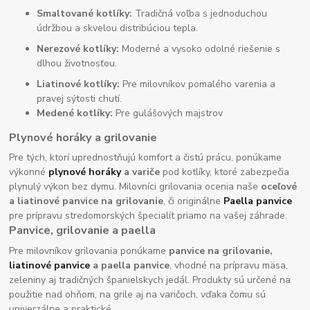
Smaltované kotlíky:
Tradičná voľba s jednoduchou
údržbou a skvelou distribúciou tepla.
Nerezové kotlíky:
Moderné a vysoko odolné riešenie s
dlhou životnosťou.
Liatinové kotlíky:
Pre milovníkov pomalého varenia a
pravej sýtosti chutí.
Medené kotlíky:
Pre gulášových majstrov
Plynové horáky a grilovanie
Pre tých, ktorí uprednostňujú komfort a čistú prácu, ponúkame
výkonné
plynové horáky
a variče
pod kotlíky, ktoré zabezpečia
plynulý výkon bez dymu. Milovníci grilovania ocenia naše
oceľové
a liatinové panvice na grilovanie
, či originálne
Paella panvice
pre prípravu stredomorských špecialít priamo na vašej záhrade.
Panvice, grilovanie a paella
Pre milovníkov grilovania ponúkame
panvice na grilovanie,
liatinové panvice
a paella panvice
, vhodné na prípravu mäsa,
zeleniny aj tradičných španielskych jedál. Produkty sú určené na
použitie nad ohňom, na grile aj na varičoch, vďaka čomu sú
univerzálne a praktické.