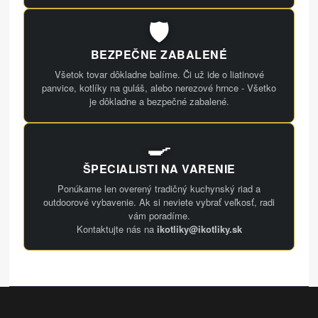
🛡️
BEZPEČNE ZABALENÉ
Všetok tovar dôkladne balíme. Či už ide o liatinové
panvice, kotlíky na guláš, alebo nerezové hrnce - Všetko
je dôkladne a bezpečné zabalené.
🍳
ŠPECIALISTI NA VARENIE
Ponúkame len overený tradičný kuchynský riad a
outdoorové vybavenie. Ak si neviete vybrať veľkosť, radi
vám poradíme.
Kontaktujte nás na
ikotliky@ikotliky.sk