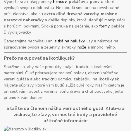
Vyberte si z našej ponuky
hrncov
, pekáčov a panvíc
, ktoré
vynikajú svojou odolnosťou. Nezabudli sme ani na nevyhnutné
príslušenstvo, ako sú
extra dlhé drevené varechy, masívne
nerezové naberačky
a ďalšie doplnky, ktoré uľahčujú manipuláciu
s horúcimi pokrmmi. Široká ponuka na pečenie, ako
formy
, pekáče
či vykrajovačky.
Samozrejme nechýbajú ani
sitká na halušky
, lisy a nástroje na
spracovanie ovocia a zeleniny, škrabky,
nože
a mnoho iného.
Prečo nakupovať na ikotliky.sk?
Snažíme sa, aby naše produkty spájali tradíciu s kvalitnými
materiálmi. Či už pripravujete rodinnú oslavu, obecnú súťaž vo
varení guláša alebo tradičnú domácu zabíjačku, na
ikotliky.sk
nájdete súpravy, ktoré vám budú slúžiť dlhé roky. Naším cieľom je
priniesť vám radosť z varenia, vôňu dreva a chuť poctivého jedla
priamo k vám domov.
Staňte sa členom nášho vernostného gold iKlub-u a
získavajte zľavy, vernostné body a pravidelné
užitočné informácie