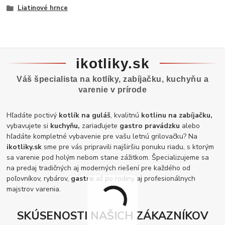
Liatinové hrnce
ikotliky.sk
Váš špecialista na kotlíky, zabíjačku, kuchyňu a
varenie v prírode
Hľadáte poctivý
kotlík na guláš
, kvalitnú
kotlinu na zabíjačku,
vybavujete si
kuchyňu,
zariaďujete
gastro pravádzku
alebo
hľadáte kompletné vybavenie pre vašu letnú grilovačku? Na
ikotliky.sk
sme pre vás pripravili najširšiu ponuku riadu, s ktorým
sa varenie pod holým nebom stane zážitkom. Špecializujeme sa
na predaj tradičných aj moderných riešení pre každého od
poľovníkov, rybárov,
gastro
až po rodiny aj profesionálnych
majstrov varenia.
SKÚSENOSTI NAŠICH ZÁKAZNÍKOV