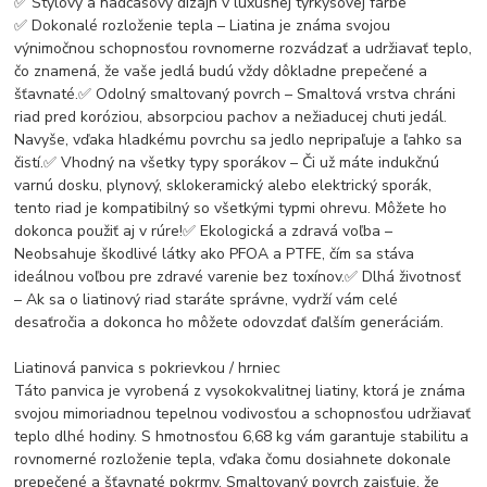
✅ Štýlový a nadčasový dizajn v luxusnej tyrkysovej farbe
✅ Dokonalé rozloženie tepla – Liatina je známa svojou
výnimočnou schopnosťou rovnomerne rozvádzať a udržiavať teplo,
čo znamená, že vaše jedlá budú vždy dôkladne prepečené a
šťavnaté.✅ Odolný smaltovaný povrch – Smaltová vrstva chráni
riad pred koróziou, absorpciou pachov a nežiaducej chuti jedál.
Navyše, vďaka hladkému povrchu sa jedlo nepripaľuje a ľahko sa
čistí.✅ Vhodný na všetky typy sporákov – Či už máte indukčnú
varnú dosku, plynový, sklokeramický alebo elektrický sporák,
tento riad je kompatibilný so všetkými typmi ohrevu. Môžete ho
dokonca použiť aj v rúre!✅ Ekologická a zdravá voľba –
Neobsahuje škodlivé látky ako PFOA a PTFE, čím sa stáva
ideálnou voľbou pre zdravé varenie bez toxínov.✅ Dlhá životnosť
– Ak sa o liatinový riad staráte správne, vydrží vám celé
desaťročia a dokonca ho môžete odovzdať ďalším generáciám.
Liatinová panvica s pokrievkou / hrniec
Táto panvica je vyrobená z vysokokvalitnej liatiny, ktorá je známa
svojou mimoriadnou tepelnou vodivosťou a schopnosťou udržiavať
teplo dlhé hodiny. S hmotnosťou 6,68 kg vám garantuje stabilitu a
rovnomerné rozloženie tepla, vďaka čomu dosiahnete dokonale
prepečené a šťavnaté pokrmy. Smaltovaný povrch zaisťuje, že