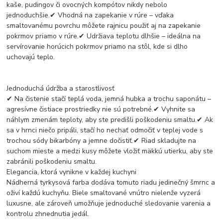
kaše, pudingov či ovocných kompótov nikdy nebolo
jednoduchšie.✔ Vhodná na zapekanie v rúre – vďaka
smaltovanému povrchu môžete rajnicu použiť aj na zapekanie
pokrmov priamo v rúre.✔ Udržiava teplotu dlhšie – ideálna na
servírovanie horúcich pokrmov priamo na stôl, kde si dlho
uchovajú teplo.
Jednoduchá údržba a starostlivosť
✔ Na čistenie stačí teplá voda, jemná hubka a trochu saponátu –
agresívne čistiace prostriedky nie sú potrebné.✔ Vyhnite sa
náhlym zmenám teploty, aby ste predišli poškodeniu smaltu.✔ Ak
sa v hrnci niečo pripáli, stačí ho nechať odmočiť v teplej vode s
trochou sódy bikarbóny a jemne dočistiť.✔ Riad skladujte na
suchom mieste a medzi kusy môžete vložiť mäkkú utierku, aby ste
zabránili poškodeniu smaltu.
Elegancia, ktorá vynikne v každej kuchyni
Nádherná tyrkysová farba dodáva tomuto riadu jedinečný šmrnc a
oživí každú kuchyňu. Biele smaltované vnútro nielenže vyzerá
luxusne, ale zároveň umožňuje jednoduché sledovanie varenia a
kontrolu zhnednutia jedál.