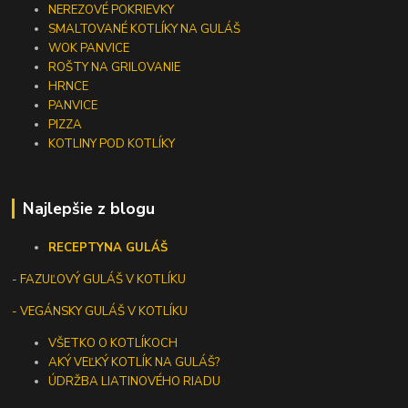
NEREZOVÉ POKRIEVKY
SMALTOVANÉ KOTLÍKY NA GULÁŠ
WOK PANVICE
ROŠTY NA GRILOVANIE
HRNCE
PANVICE
PIZZA
KOTLINY POD KOTLÍKY
Najlepšie z blogu
RECEPTY
NA GULÁŠ
-
FAZUĽOVÝ GULÁŠ V KOTLÍKU
- VEGÁNSKY GULÁŠ V KOTLÍKU
VŠETKO O KOTLÍKOCH
AKÝ VEĽKÝ KOTLÍK NA GULÁŠ?
ÚDRŽBA LIATINOVÉHO RIADU