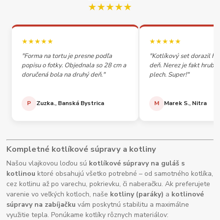
★★★★★
★★★★★
★★★★★
"Forma na tortu je presne podľa
"Kotlíkový set dorazil h
popisu o fotky. Objednala so 28 cm a
deň. Nerez je fakt hrubý,
doručená bola na druhý deň."
plech. Super!"
P
Zuzka., Banská Bystrica
M
Marek S., Nitra
Kompletné kotlíkové súpravy a kotliny
Našou vlajkovou loďou sú
kotlíkové súpravy na guláš s
kotlinou
ktoré obsahujú všetko potrebné – od samotného kotlíka,
cez kotlinu až po varechu, pokrievku, či naberačku. Ak preferujete
varenie vo veľkých kotloch, naše
kotliny (paráky)
a
kotlinové
súpravy na zabíjačku
vám poskytnú stabilitu a maximálne
využitie tepla. Ponúkame kotlíky rôznych materiálov: