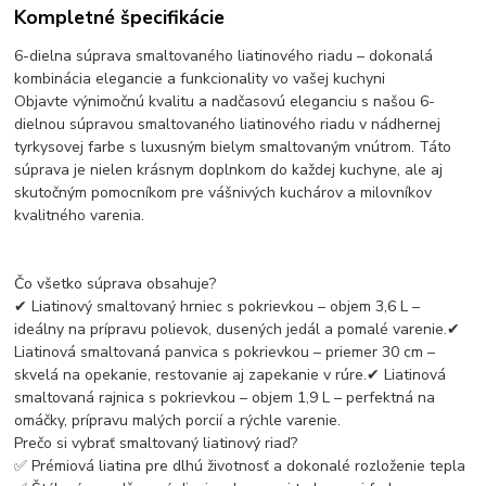
Kompletné špecifikácie
6-dielna súprava smaltovaného liatinového riadu – dokonalá
kombinácia elegancie a funkcionality vo vašej kuchyni
Objavte výnimočnú kvalitu a nadčasovú eleganciu s našou 6-
dielnou súpravou smaltovaného liatinového riadu v nádhernej
tyrkysovej farbe s luxusným bielym smaltovaným vnútrom. Táto
súprava je nielen krásnym doplnkom do každej kuchyne, ale aj
skutočným pomocníkom pre vášnivých kuchárov a milovníkov
kvalitného varenia.
Čo všetko súprava obsahuje?
✔ Liatinový smaltovaný hrniec s pokrievkou – objem 3,6 L –
ideálny na prípravu polievok, dusených jedál a pomalé varenie.✔
Liatinová smaltovaná panvica s pokrievkou – priemer 30 cm –
skvelá na opekanie, restovanie aj zapekanie v rúre.✔ Liatinová
smaltovaná rajnica s pokrievkou – objem 1,9 L – perfektná na
omáčky, prípravu malých porcií a rýchle varenie.
Prečo si vybrať smaltovaný liatinový riad?
✅ Prémiová liatina pre dlhú životnosť a dokonalé rozloženie tepla