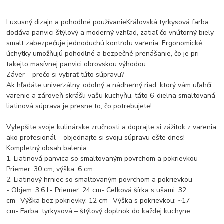
Luxusný dizajn a pohodlné používanieKrálovská tyrkysová farba
dodáva panvici štýlový a moderný vzhľad, zatiaľ čo vnútorný biely
smalt zabezpečuje jednoduchú kontrolu varenia. Ergonomické
úchytky umožňujú pohodlné a bezpečné prenášanie, čo je pri
takejto masívnej panvici obrovskou výhodou.
Záver – prečo si vybrať túto súpravu?
Ak hľadáte univerzálny, odolný a nádherný riad, ktorý vám uľahčí
varenie a zároveň skrášli vašu kuchyňu, táto 6-dielna smaltovaná
liatinová súprava je presne to, čo potrebujete!
Vylepšite svoje kulinárske zručnosti a doprajte si zážitok z varenia
ako profesionál – objednajte si svoju súpravu ešte dnes!
Kompletný obsah balenia:
1. Liatinová panvica so smaltovaným povrchom a pokrievkou
Priemer: 30 cm, výška: 6 cm
2. Liatinový hrniec so smaltovaným povrchom a pokrievkou
- Objem: 3,6 L- Priemer: 24 cm- Celková šírka s ušami: 32
cm- Výška bez pokrievky: 12 cm- Výška s pokrievkou: ~17
cm- Farba: tyrkysová – štýlový doplnok do každej kuchyne