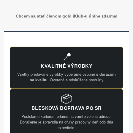
Chcem sa stať členom gold iKlub-u úplne zdarma!
📍
KVALITNÉ VÝROBKY
Všetky predávané výrobky vyberáme osobne
s dôrazom
na kvalitu
. Overené a odskúšané produkty
📦
BLESKOVÁ DOPRAVA PO SR
Posielame kuriérom priamo na vami zvolenú adresu.
Doručenie je spravidla na druhý pracovný deň odo dňa
expedície.