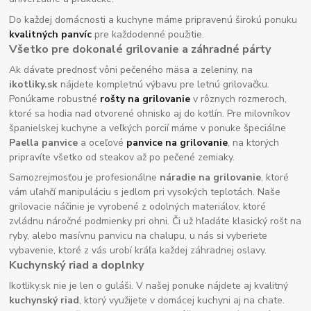
Do každej domácnosti a kuchyne máme pripravenú širokú ponuku
kvalitných panvíc
pre každodenné použitie.
Všetko pre dokonalé grilovanie a záhradné párty
Ak dávate prednosť vôni pečeného mäsa a zeleniny, na
ikotliky.sk
nájdete kompletnú výbavu pre letnú grilovačku.
Ponúkame robustné
rošty na grilovanie
v rôznych rozmeroch,
ktoré sa hodia nad otvorené ohnisko aj do kotlín. Pre milovníkov
španielskej kuchyne a veľkých porcií máme v ponuke špeciálne
Paella panvice
a oceľové
panvice na grilovanie
, na ktorých
pripravíte všetko od steakov až po pečené zemiaky.
Samozrejmosťou je profesionálne
náradie na grilovanie
, ktoré
vám uľahčí manipuláciu s jedlom pri vysokých teplotách. Naše
grilovacie náčinie je vyrobené z odolných materiálov, ktoré
zvládnu náročné podmienky pri ohni. Či už hľadáte klasický rošt na
ryby, alebo masívnu panvicu na chalupu, u nás si vyberiete
vybavenie, ktoré z vás urobí kráľa každej záhradnej oslavy.
Kuchynský riad a doplnky
Ikotliky.sk nie je len o guláši. V našej ponuke nájdete aj kvalitný
kuchynský riad
, ktorý využijete v domácej kuchyni aj na chate.