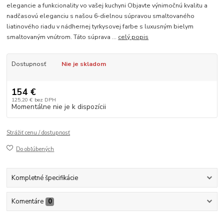
elegancie a funkcionality vo vašej kuchyni Objavte výnimočnú kvalitu a
nadčasovú eleganciu s našou 6-dielnou súpravou smaltovaného
liatinového riadu v nádhernej tyrkysovej farbe s luxusným bielym
smaltovaným vnútrom. Táto súprava ...
celý popis
Dostupnosť
Nie je skladom
154 €
125,20 €
bez DPH
Momentálne nie je k dispozícii
Strážiť cenu / dostupnosť
Do obľúbených
Kompletné špecifikácie
Komentáre
0