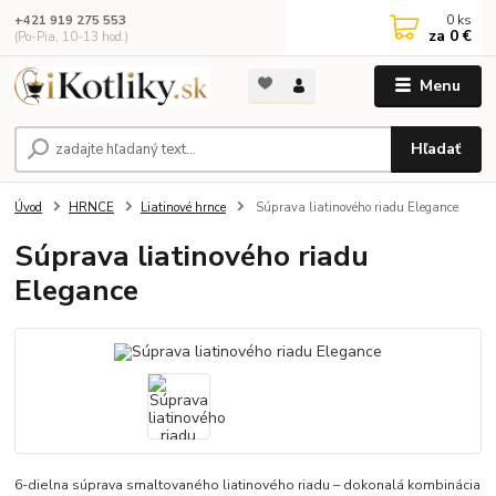
0
ks
+421 919 275 553
za
0 €
(Po-Pia, 10-13 hod.)
Menu
Hľadať
Úvod
HRNCE
Liatinové hrnce
Súprava liatinového riadu Elegance
Súprava liatinového riadu
Elegance
6-dielna súprava smaltovaného liatinového riadu – dokonalá kombinácia