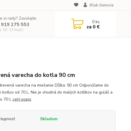
iKlub členovia
e si rady? Zavolajte.
0
ks
 919 275 553
za
0 €
a, 10-13 hod.)
ená varecha do kotla 90 cm
drevená varecha na miešanie Dĺžka: 90 cm Odporúčame do
h kotlov od 70 L. Nie je vhodná do malých kotlíkov na guláš a
do 70 L
celý popis
tupnosť
Skladom