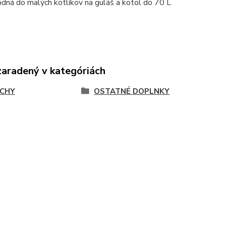
odná do malých kotlíkov na guláš a kotol do 70 L
zaradený v kategóriách
CHY
OSTATNÉ DOPLNKY