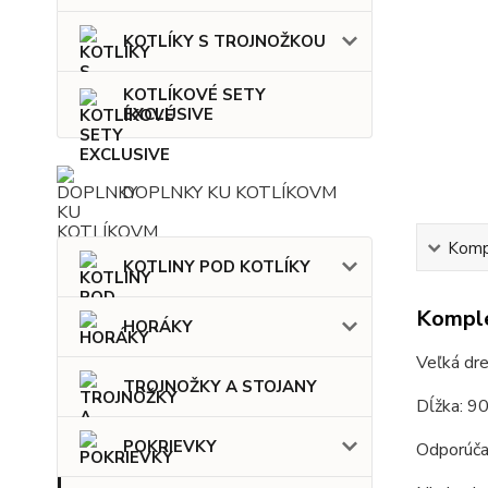
KOTLÍKY S TROJNOŽKOU
KOTLÍKOVÉ SETY
EXCLUSIVE
DOPLNKY KU KOTLÍKOVM
Kompl
KOTLINY POD KOTLÍKY
Komple
HORÁKY
Veľká dre
TROJNOŽKY A STOJANY
Dĺžka: 9
POKRIEVKY
Odporúča