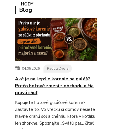
Blog
04.06.2026
Rady z Dvora
Aké je najlepšie korenie na guláš?
Prečo hotové zmesi z obchodu ničia
pravú chuť
Kupujete hotové gulášové korenie?
Zastavte to. Vo vrecku si domov nesiete
hlavne drahú soľ a chémiu, ktorá v kotlíku
len zhorkne. Spoznajte „Svätú päť...
čítať