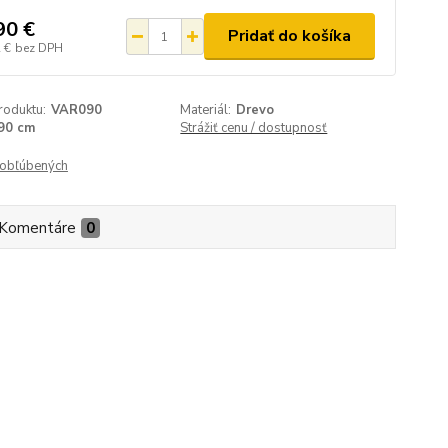
90 €
Pridať do košíka
 €
bez DPH
roduktu:
VAR090
Materiál:
Drevo
90 cm
Strážiť cenu / dostupnosť
obľúbených
Komentáre
0