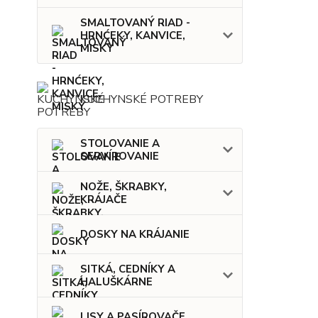
SMALTOVANÝ RIAD -
HRNĆEKY, KANVICE,
MISKY
KUCHYNSKÉ POTREBY
STOLOVANIE A
SERVÍROVANIE
NOŽE, ŠKRABKY,
KRÁJAČE
DOSKY NA KRÁJANIE
SITKÁ, CEDNÍKY A
HALUŠKÁRNE
LISY A PASÍROVAČE