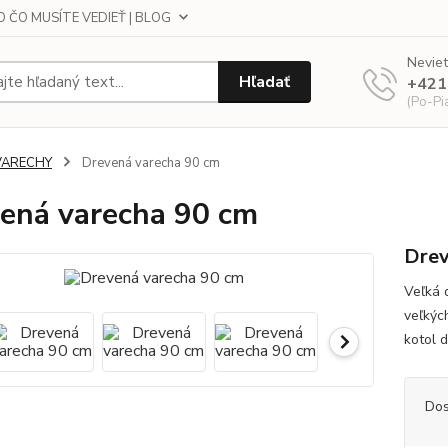
 ČO MUSÍTE VEDIEŤ | BLOG
Neviet
Hľadať
+421
(Po-Pi
VARECHY
Drevená varecha 90 cm
ená varecha 90 cm
Drev
Veľká 
veľkýc
kotol 
Dos