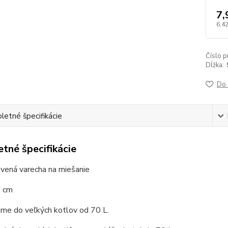
7,
6,42
Číslo p
Dĺžka:
Do 
etné špecifikácie
tné špecifikácie
vená varecha na miešanie
0 cm
me do veľkých kotlov od 70 L.