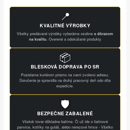
📍
KVALITNÉ VÝROBKY
Všetky predávané výrobky vyberáme osobne
s dôrazom
na kvalitu
. Overené a odskúšané produkty
📦
BLESKOVÁ DOPRAVA PO SR
Posielame kuriérom priamo na vami zvolenú adresu.
Doručenie je spravidla na druhý pracovný deň odo dňa
expedície.
🛡️
BEZPEČNE ZABALENÉ
Všetok tovar dôkladne balíme. Či už ide o liatinové
panvice, kotlíky na guláš, alebo nerezové hrnce - Všetko