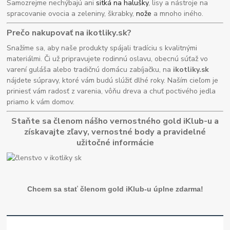
Samozrejme nechýbajú ani
sitká na halušky
, lisy a nástroje na
spracovanie ovocia a zeleniny, škrabky,
nože
a mnoho iného.
Prečo nakupovať na ikotliky.sk?
Snažíme sa, aby naše produkty spájali tradíciu s kvalitnými
materiálmi. Či už pripravujete rodinnú oslavu, obecnú súťaž vo
varení guláša alebo tradičnú domácu zabíjačku, na
ikotliky.sk
nájdete súpravy, ktoré vám budú slúžiť dlhé roky. Naším cieľom je
priniesť vám radosť z varenia, vôňu dreva a chuť poctivého jedla
priamo k vám domov.
Staňte sa členom nášho vernostného gold iKlub-u a
získavajte zľavy, vernostné body a pravidelné
užitočné informácie
Chcem sa stať členom gold iKlub-u úplne zdarma!