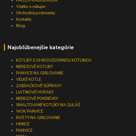
PAELLA KALKULAČKA
Všetko o nákupe
Obchodné podmienky
Kontakty
Blog
Najobľúbenejšie kategórie
KOTLÍKY S OHŇOVZDORNOU KOTLINOU
NEREZOVÉ KOTLÍKY
PANVICE NA GRILOVANIE
VEĽKÉ KOTLE
ZABÍJAČKOVÉ SÚPRAVY
LIATINOVÉ HORÁKY
NEREZOVÉ POKRIEVKY
SMALTOVANÉ KOTLÍKY NA GULÁŠ
WOK PANVICE
ROŠTY NA GRILOVANIE
HRNCE
PANVICE