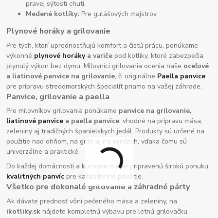
pravej sýtosti chutí.
Medené kotlíky:
Pre gulášových majstrov
Plynové horáky a grilovanie
Pre tých, ktorí uprednostňujú komfort a čistú prácu, ponúkame
výkonné
plynové horáky
a variče
pod kotlíky, ktoré zabezpečia
plynulý výkon bez dymu. Milovníci grilovania ocenia naše
oceľové
a liatinové panvice na grilovanie
, či originálne
Paella panvice
pre prípravu stredomorských špecialít priamo na vašej záhrade.
Panvice, grilovanie a paella
Pre milovníkov grilovania ponúkame
panvice na grilovanie,
liatinové panvice
a paella panvice
, vhodné na prípravu mäsa,
zeleniny aj tradičných španielskych jedál. Produkty sú určené na
použitie nad ohňom, na grile aj na varičoch, vďaka čomu sú
univerzálne a praktické.
Do každej domácnosti a kuchyne máme pripravenú širokú ponuku
kvalitných panvíc
pre každodenné použitie.
Všetko pre dokonalé grilovanie a záhradné párty
Ak dávate prednosť vôni pečeného mäsa a zeleniny, na
ikotliky.sk
nájdete kompletnú výbavu pre letnú grilovačku.