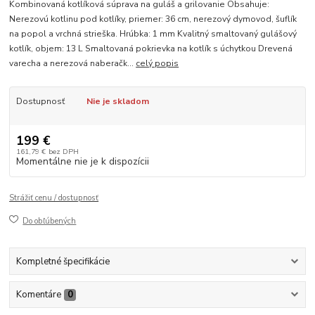
Kombinovaná kotlíková súprava na guláš a grilovanie Obsahuje:
Nerezovú kotlinu pod kotlíky, priemer: 36 cm, nerezový dymovod, šuflík
na popol a vrchná strieška. Hrúbka: 1 mm Kvalitný smaltovaný gulášový
kotlík, objem: 13 L Smaltovaná pokrievka na kotlík s úchytkou Drevená
varecha a nerezová naberačk...
celý popis
Dostupnosť
Nie je skladom
199 €
161,79 €
bez DPH
Momentálne nie je k dispozícii
Strážiť cenu / dostupnosť
Do obľúbených
Kompletné špecifikácie
Komentáre
0