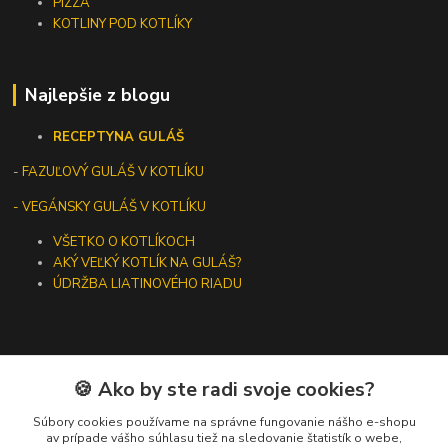
PIZZA
KOTLINY POD KOTLÍKY
Najlepšie z blogu
RECEPTY
NA GULÁŠ
-
FAZUĽOVÝ GULÁŠ V KOTLÍKU
- VEGÁNSKY GULÁŠ V KOTLÍKU
VŠETKO O KOTLÍKOCH
AKÝ VEĽKÝ KOTLÍK NA GULÁŠ?
ÚDRŽBA LIATINOVÉHO RIADU
🍪 Ako by ste radi svoje cookies?
Kontakty
Súbory cookies používame na správne fungovanie nášho e-shopu
+421 919 275 553
av prípade vášho súhlasu tiež na sledovanie štatistík o webe,