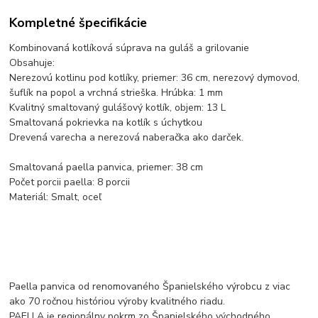
Kompletné špecifikácie
Kombinovaná kotlíková súprava na guláš a grilovanie
Obsahuje:
Nerezovú kotlinu pod kotlíky, priemer: 36 cm, nerezový dymovod,
šuflík na popol a vrchná strieška. Hrúbka: 1 mm
Kvalitný smaltovaný gulášový kotlík, objem: 13 L
Smaltovaná pokrievka na kotlík s úchytkou
Drevená varecha a nerezová naberačka ako darček.
Smaltovaná paella panvica, priemer: 38 cm
Počet porcii paella: 8 porcii
Materiál: Smalt, oceľ
Paella panvica od renomovaného Španielského výrobcu z viac
ako 70 ročnou históriou výroby kvalitného riadu.
PAELLA je regionálny pokrm zo Španielského východného