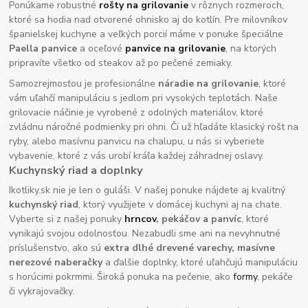
Ponúkame robustné
rošty na grilovanie
v rôznych rozmeroch,
ktoré sa hodia nad otvorené ohnisko aj do kotlín. Pre milovníkov
španielskej kuchyne a veľkých porcií máme v ponuke špeciálne
Paella panvice
a oceľové
panvice na grilovanie
, na ktorých
pripravíte všetko od steakov až po pečené zemiaky.
Samozrejmosťou je profesionálne
náradie na grilovanie
, ktoré
vám uľahčí manipuláciu s jedlom pri vysokých teplotách. Naše
grilovacie náčinie je vyrobené z odolných materiálov, ktoré
zvládnu náročné podmienky pri ohni. Či už hľadáte klasický rošt na
ryby, alebo masívnu panvicu na chalupu, u nás si vyberiete
vybavenie, ktoré z vás urobí kráľa každej záhradnej oslavy.
Kuchynský riad a doplnky
Ikotliky.sk nie je len o guláši. V našej ponuke nájdete aj kvalitný
kuchynský riad
, ktorý využijete v domácej kuchyni aj na chate.
Vyberte si z našej ponuky
hrncov
, pekáčov a panvíc
, ktoré
vynikajú svojou odolnosťou. Nezabudli sme ani na nevyhnutné
príslušenstvo, ako sú
extra dlhé drevené varechy, masívne
nerezové naberačky
a ďalšie doplnky, ktoré uľahčujú manipuláciu
s horúcimi pokrmmi. Široká ponuka na pečenie, ako
formy
, pekáče
či vykrajovačky.