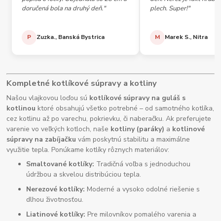
doručená bola na druhý deň."
plech. Super!"
P
Zuzka., Banská Bystrica
M
Marek S., Nitra
Kompletné kotlíkové súpravy a kotliny
Našou vlajkovou loďou sú
kotlíkové súpravy na guláš s
kotlinou
ktoré obsahujú všetko potrebné – od samotného kotlíka,
cez kotlinu až po varechu, pokrievku, či naberačku. Ak preferujete
varenie vo veľkých kotloch, naše
kotliny (paráky)
a
kotlinové
súpravy na zabíjačku
vám poskytnú stabilitu a maximálne
využitie tepla. Ponúkame kotlíky rôznych materiálov:
Smaltované kotlíky:
Tradičná voľba s jednoduchou
údržbou a skvelou distribúciou tepla.
Nerezové kotlíky:
Moderné a vysoko odolné riešenie s
dlhou životnosťou.
Liatinové kotlíky:
Pre milovníkov pomalého varenia a