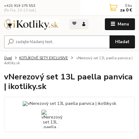
0
ks
+421 919 275 553
za
0 €
(Po-Pia, 10-13 hod.)
Menu
Hľadať
Úvod
KOTLÍKOVÉ SETY EXCLUSIVE
vNerezový set 13L paella panvica |
ikotliky.sk
vNerezový set 13L paella panvica
| ikotliky.sk