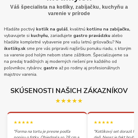
Váš špecialista na kotlíky, zabíjačku, kuchyňu a
varenie v prírode
Hľadáte poctivý
kotlík na guláš
, kvalitnú
kotlinu na zabíjačku,
vybavujete si
kuchyňu,
zariaďujete
gastro pravádzku
alebo
hľadáte kompletné vybavenie pre vašu letnú grilovačku? Na
ikotliky.sk
sme pre vás pripravili najširšiu ponuku riadu, s ktorým
sa varenie pod holým nebom stane zážitkom. Špecializujeme sa
na predaj tradičných aj moderných riešení pre každého od
poľovníkov, rybárov,
gastro
až po rodiny aj profesionálnych
majstrov varenia.
SKÚSENOSTI NAŠICH ZÁKAZNÍKOV
★★★★★
★★★★★
★★★★★
"Forma na tortu je presne podľa
"Kotlíkový set dorazil h
popisu o fotky. Objednala so 28 cm a
deň. Nerez je fakt hrubý,