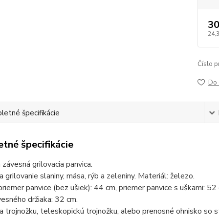
30
24,
Číslo p
Do 
etné špecifikácie
tné špecifikácie
 závesná grilovacia panvica.
 grilovanie slaniny, mäsa, rýb a zeleniny. Materiál: železo.
priemer panvice (bez ušiek): 44 cm, priemer panvice s uškami: 52
esného držiaka: 32 cm.
 trojnožku, teleskopickú trojnožku, alebo prenosné ohnisko so 