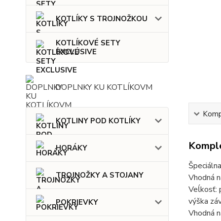
KOTLÍKY S TROJNOŽKOU
KOTLÍKOVÉ SETY
EXCLUSIVE
DOPLNKY KU KOTLÍKOVM
Kompl
KOTLINY POD KOTLÍKY
Komple
HORÁKY
Špeciálna
TROJNOŽKY A STOJANY
Vhodná na
Veĺkosť: 
výška záv
POKRIEVKY
Vhodná na