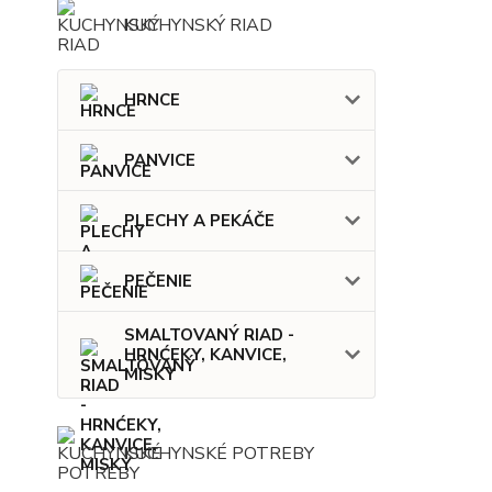
KUCHYNSKÝ RIAD
HRNCE
PANVICE
PLECHY A PEKÁČE
PEČENIE
SMALTOVANÝ RIAD -
HRNĆEKY, KANVICE,
MISKY
KUCHYNSKÉ POTREBY