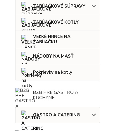
ZABÍJAČKOVÉ SÚPRAVY
ZABÍJAČKOVÉ KOTLY
VEĽKÉ HRNCE NA
ZABÍJAČKU
NÁDOBY NA MASŤ
Pokrievky na kotly
B2B PRE GASTRO A
KUCHYNE
GASTRO A CATERING