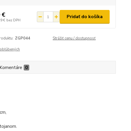
 €
Pridať do košíka
39 €
bez DPH
roduktu:
ZGP044
Strážiť cenu / dostupnosť
obľúbených
Komentáre
0
 cm,
stojanom.