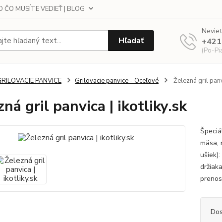
 ČO MUSÍTE VEDIEŤ | BLOG
Neviet
Hľadať
+421
(Po-Pi
GRILOVACIE PANVICE
Grilovacie panvice - Oceľové
Železná gril panvi
ná gril panvica | ikotliky.sk
Špeciá
mäsa, r
ušiek)
držiak
prenos
Dos