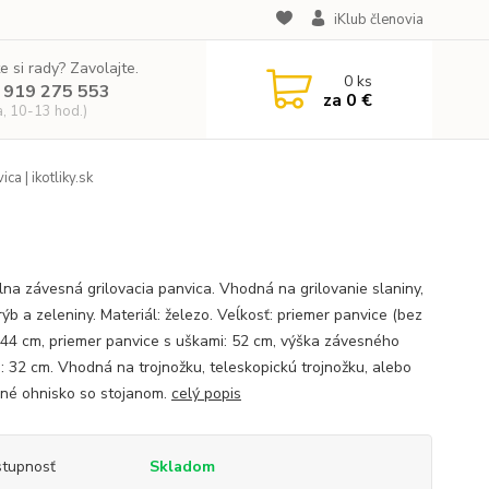
iKlub členovia
e si rady? Zavolajte.
0
ks
 919 275 553
za
0 €
a, 10-13 hod.)
ca | ikotliky.sk
lna závesná grilovacia panvica. Vhodná na grilovanie slaniny,
ýb a zeleniny. Materiál: železo. Veĺkosť: priemer panvice (bez
: 44 cm, priemer panvice s uškami: 52 cm, výška závesného
a: 32 cm. Vhodná na trojnožku, teleskopickú trojnožku, alebo
né ohnisko so stojanom.
celý popis
tupnosť
Skladom