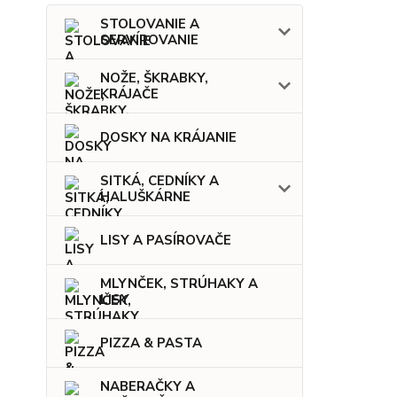
STOLOVANIE A
SERVÍROVANIE
NOŽE, ŠKRABKY,
KRÁJAČE
DOSKY NA KRÁJANIE
SITKÁ, CEDNÍKY A
HALUŠKÁRNE
LISY A PASÍROVAČE
MLYNČEK, STRÚHAKY A
LISY
PIZZA & PASTA
NABERAČKY A