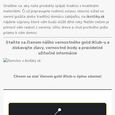
Snažíme sa, aby naše produkty spájali tradíciu s kvalitnými
materiálmi. Či už pripravujete rodinnú oslavu, obecnú súťaž vo
varení guláša alebo tradičnú domácu zabíjačku, na
ikotliky.sk
nájdete súpravy, ktoré vám budú slúžiť dlhé roky. Naším cieľom je
priniesť vám radosť z varenia, vôňu dreva a chuť poctivého jedla
priamo k vám domov.
Staňte sa členom nášho vernostného gold iKlub-u a
získavajte zľavy, vernostné body a pravidelné
užitočné informácie
Chcem sa stať členom gold iKlub-u úplne zdarma!
📍