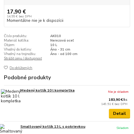
17,90 €
14,55 €
bez DPH
Momentálne nie je k dispozícii
Číslo produktu:
AK010
Materiál kotlíka:
Nerezová oceľ
Objem:
10 L
Vhodný do kotliny:
Áno - 31 cm
Vhodný na trojnožku:
Áno - od 100 cm
Strážiť cenu / dostupnosť
Do obľúbených
Podobné produkty
Medený kotlík 10 l kompletka
Nie je skladom
183,90 €
/
ks
149,51 €
bez DPH
Detail
Smaltovaný kotlík 13 L s pokrievkou
Skladom