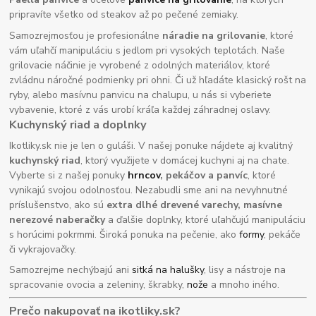
pripravíte všetko od steakov až po pečené zemiaky.
Samozrejmosťou je profesionálne
náradie na grilovanie
, ktoré
vám uľahčí manipuláciu s jedlom pri vysokých teplotách. Naše
grilovacie náčinie je vyrobené z odolných materiálov, ktoré
zvládnu náročné podmienky pri ohni. Či už hľadáte klasický rošt na
ryby, alebo masívnu panvicu na chalupu, u nás si vyberiete
vybavenie, ktoré z vás urobí kráľa každej záhradnej oslavy.
Kuchynský riad a doplnky
Ikotliky.sk nie je len o guláši. V našej ponuke nájdete aj kvalitný
kuchynský riad
, ktorý využijete v domácej kuchyni aj na chate.
Vyberte si z našej ponuky
hrncov
, pekáčov a panvíc
, ktoré
vynikajú svojou odolnosťou. Nezabudli sme ani na nevyhnutné
príslušenstvo, ako sú
extra dlhé drevené varechy, masívne
nerezové naberačky
a ďalšie doplnky, ktoré uľahčujú manipuláciu
s horúcimi pokrmmi. Široká ponuka na pečenie, ako
formy
, pekáče
či vykrajovačky.
Samozrejme nechýbajú ani
sitká na halušky
, lisy a nástroje na
spracovanie ovocia a zeleniny, škrabky,
nože
a mnoho iného.
Prečo nakupovať na ikotliky.sk?