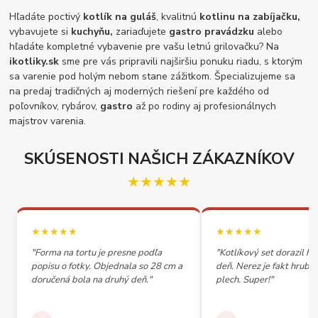
Hľadáte poctivý
kotlík na guláš
, kvalitnú
kotlinu na zabíjačku,
vybavujete si
kuchyňu,
zariaďujete
gastro pravádzku
alebo
hľadáte kompletné vybavenie pre vašu letnú grilovačku? Na
ikotliky.sk
sme pre vás pripravili najširšiu ponuku riadu, s ktorým
sa varenie pod holým nebom stane zážitkom. Špecializujeme sa
na predaj tradičných aj moderných riešení pre každého od
poľovníkov, rybárov,
gastro
až po rodiny aj profesionálnych
majstrov varenia.
SKÚSENOSTI NAŠICH ZÁKAZNÍKOV
★★★★★
★★★★★
★★★★★
"Forma na tortu je presne podľa
"Kotlíkový set dorazil h
popisu o fotky. Objednala so 28 cm a
deň. Nerez je fakt hrubý,
doručená bola na druhý deň."
plech. Super!"