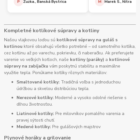
P
Zuzka., Banská Bystrica
M
Marek S., Nitra
Kompletné kotlíkové súpravy a kotliny
Našou vlajkovou loďou sú
kotlíkové súpravy na guláš s
kotlinou
ktoré obsahujú všetko potrebné – od samotného kotlíka,
cez kotlinu až po varechu, pokrievku, či naberačku. Ak preferujete
varenie vo veľkých kotloch, naše
kotliny (paráky)
a
kotlinové
súpravy na zabíjačku
vám poskytnú stabilitu a maximálne
využitie tepla. Ponúkame kotlíky rôznych materiálov:
Smaltované kotlíky:
Tradičná voľba s jednoduchou
údržbou a skvelou distribúciou tepla.
Nerezové kotlíky:
Moderné a vysoko odolné riešenie s
dlhou životnosťou.
Liatinové kotlíky:
Pre milovníkov pomalého varenia a
pravej sýtosti chutí.
Medené kotlíky:
Pre gulášových majstrov
Plynové horáky a grilovanie