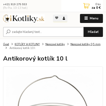
0
ks
+421 919 275 553
za
0 €
(Po-Pia, 10-13 hod.)
Menu
Hľadať
Úvod
KOTLÍKY A KOTLINY
Nerezové kotlíky
Nerezové kotlíky 0,5 mm
Antikorový kotlík 10 l
Antikorový kotlík 10 l