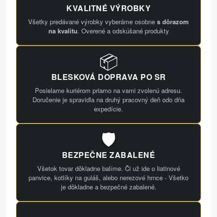
KVALITNÉ VÝROBKY
Všetky predávané výrobky vyberáme osobne
s dôrazom
na kvalitu
. Overené a odskúšané produkty
📦
BLESKOVÁ DOPRAVA PO SR
Posielame kuriérom priamo na vami zvolenú adresu.
Doručenie je spravidla na druhý pracovný deň odo dňa
expedície.
🛡️
BEZPEČNE ZABALENÉ
Všetok tovar dôkladne balíme. Či už ide o liatinové
panvice, kotlíky na guláš, alebo nerezové hrnce - Všetko
je dôkladne a bezpečné zabalené.
🍳