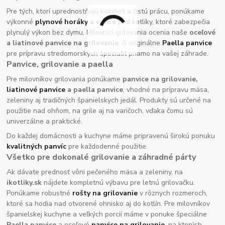
Pre tých, ktorí uprednostňujú komfort a čistú prácu, ponúkame
výkonné
plynové horáky
a variče
pod kotlíky, ktoré zabezpečia
plynulý výkon bez dymu. Milovníci grilovania ocenia naše
oceľové
a liatinové panvice na grilovanie
, či originálne
Paella panvice
pre prípravu stredomorských špecialít priamo na vašej záhrade.
Panvice, grilovanie a paella
Pre milovníkov grilovania ponúkame
panvice na grilovanie,
liatinové panvice
a paella panvice
, vhodné na prípravu mäsa,
zeleniny aj tradičných španielskych jedál. Produkty sú určené na
použitie nad ohňom, na grile aj na varičoch, vďaka čomu sú
univerzálne a praktické.
Do každej domácnosti a kuchyne máme pripravenú širokú ponuku
kvalitných panvíc
pre každodenné použitie.
Všetko pre dokonalé grilovanie a záhradné párty
Ak dávate prednosť vôni pečeného mäsa a zeleniny, na
ikotliky.sk
nájdete kompletnú výbavu pre letnú grilovačku.
Ponúkame robustné
rošty na grilovanie
v rôznych rozmeroch,
ktoré sa hodia nad otvorené ohnisko aj do kotlín. Pre milovníkov
španielskej kuchyne a veľkých porcií máme v ponuke špeciálne
Paella panvice
a oceľové
panvice na grilovanie
, na ktorých