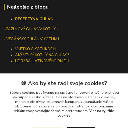
Najlepšie z blogu
RECEPTY
NA GULÁŠ
-
FAZUĽOVÝ GULÁŠ V KOTLÍKU
- VEGÁNSKY GULÁŠ V KOTLÍKU
VŠETKO O KOTLÍKOCH
AKÝ VEĽKÝ KOTLÍK NA GULÁŠ?
ÚDRŽBA LIATINOVÉHO RIADU
🍪 Ako by ste radi svoje cookies?
Kontakty
Súbory cookies používame na správne fungovanie nášho e-shopu
av prípade vášho súhlasu tiež na sledovanie štatistík o webe,
meranie efektivity reklamných kampaní, zapamätanie vášho
+421 919 275 553
obľúbeného nastavenia pri používaní stránok, či zobrazenie
(Po-Pia, 10-13 hod.)
reklám zodpovedajúcich vašim preferenciám.
Viac na využitie
cookies
ikotliky@ikotliky.sk