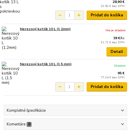
28,90 €
23,50 €
bez DPH
Pridať do košíka
Nerezový kotlík 10 L (1,2mm)
Nie je skladom
39 €
/
ks
31,71 €
bez DPH
Detail
Nerezový kotlík 10 L (1,5 mm)
Skladom
95 €
77,24 €
bez DPH
Pridať do košíka
Kompletné špecifikácie
Komentáre
0