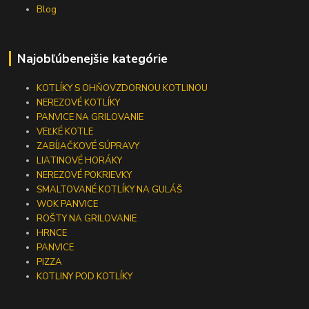
Blog
Najobľúbenejšie kategórie
KOTLÍKY S OHŇOVZDORNOU KOTLINOU
NEREZOVÉ KOTLÍKY
PANVICE NA GRILOVANIE
VEĽKÉ KOTLE
ZABÍJAČKOVÉ SÚPRAVY
LIATINOVÉ HORÁKY
NEREZOVÉ POKRIEVKY
SMALTOVANÉ KOTLÍKY NA GULÁŠ
WOK PANVICE
ROŠTY NA GRILOVANIE
HRNCE
PANVICE
PIZZA
KOTLINY POD KOTLÍKY