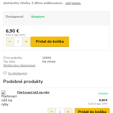
domáceho chleba. S dlhou vrúbkovanou...
celý popis
Dostupnosť
Skladom
6,90 €
5,61 €
bez DPH
Pridať do košíka
Číslo produktu:
15805
Typ noža:
Na chlieb
Strážiť cenu / dostupnosť
Do obľúbených
Podobné produkty
Filetovací nôž na ryby
Skladom
6,90 €
5,61 €
bez DPH
Pridať do košíka