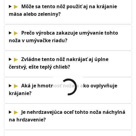
▶
Môže sa tento nôž použiť aj na krájanie
mäsa alebo zeleniny?
▶
Prečo výrobca zakazuje umývanie tohto
noža v umývačke riadu?
▶
Zvládne tento nôž nakrájať aj úplne
čerstvý, ešte teplý chlieb?
▶
Aká je hmotnosť noža a ako ovplyvňuje
krájanie?
▶
Je nehrdzavejúca oceľ tohto noža náchylná
na hrdzavenie?