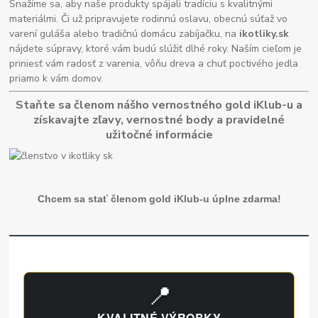
Snažíme sa, aby naše produkty spájali tradíciu s kvalitnými
materiálmi. Či už pripravujete rodinnú oslavu, obecnú súťaž vo
varení guláša alebo tradičnú domácu zabíjačku, na
ikotliky.sk
nájdete súpravy, ktoré vám budú slúžiť dlhé roky. Naším cieľom je
priniesť vám radosť z varenia, vôňu dreva a chuť poctivého jedla
priamo k vám domov.
Staňte sa členom nášho vernostného gold iKlub-u a
získavajte zľavy, vernostné body a pravidelné
užitočné informácie
Chcem sa stať členom gold iKlub-u úplne zdarma!
📍
KVALITNÉ VÝROBKY