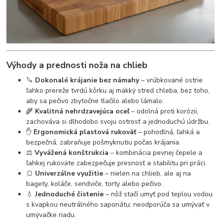
Výhody a prednosti noža na chlieb
🔪
Dokonalé krájanie bez námahy
– vrúbkované ostrie
ľahko prereže tvrdú kôrku aj mäkký stred chleba, bez toho,
aby sa pečivo zbytočne tlačilo alebo lámalo.
🌾
Kvalitná nehrdzavejúca oceľ
– odolná proti korózii,
zachováva si dlhodobo svoju ostrosť a jednoduchú údržbu.
✋
Ergonomická plastová rukoväť
– pohodlná, ľahká a
bezpečná, zabraňuje pošmyknutiu počas krájania.
⚖️
Vyvážená konštrukcia
– kombinácia pevnej čepele a
ľahkej rukoväte zabezpečuje presnosť a stabilitu pri práci.
🍞
Univerzálne využitie
– nielen na chlieb, ale aj na
bagety, koláče, sendviče, torty alebo pečivo.
💧
Jednoduché čistenie
– nôž stačí umyť pod teplou vodou
s kvapkou neutrálného saponátu; neodporúča sa umývať v
umývačke riadu.