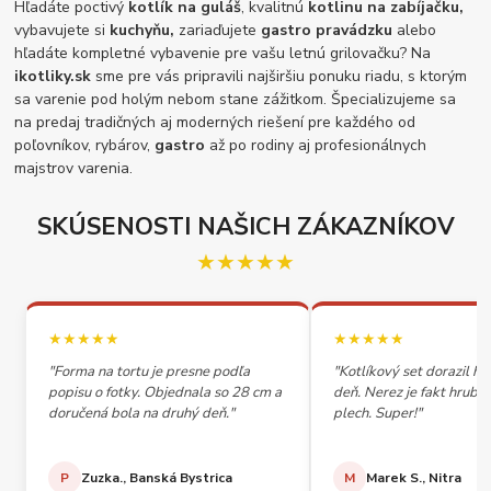
Hľadáte poctivý
kotlík na guláš
, kvalitnú
kotlinu na zabíjačku,
vybavujete si
kuchyňu,
zariaďujete
gastro pravádzku
alebo
hľadáte kompletné vybavenie pre vašu letnú grilovačku? Na
ikotliky.sk
sme pre vás pripravili najširšiu ponuku riadu, s ktorým
sa varenie pod holým nebom stane zážitkom. Špecializujeme sa
na predaj tradičných aj moderných riešení pre každého od
poľovníkov, rybárov,
gastro
až po rodiny aj profesionálnych
majstrov varenia.
SKÚSENOSTI NAŠICH ZÁKAZNÍKOV
★★★★★
★★★★★
★★★★★
"Forma na tortu je presne podľa
"Kotlíkový set dorazil h
popisu o fotky. Objednala so 28 cm a
deň. Nerez je fakt hrubý,
doručená bola na druhý deň."
plech. Super!"
P
Zuzka., Banská Bystrica
M
Marek S., Nitra