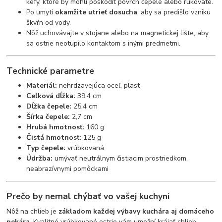
kefy, ktoré by mohli poškodiť povrch čepele alebo rukoväte.
Po umytí
okamžite utrieť dosucha
, aby sa predišlo vzniku
škvŕn od vody.
Nôž uchovávajte v stojane alebo na magnetickej lište, aby
sa ostrie neotupilo kontaktom s inými predmetmi.
Technické parametre
Materiál:
nehrdzavejúca oceľ, plast
Celková dĺžka:
39,4 cm
Dĺžka čepele:
25,4 cm
Šírka čepele:
2,7 cm
Hrubá hmotnosť:
160 g
Čistá hmotnosť:
125 g
Typ čepele:
vrúbkovaná
Údržba:
umývať neutrálnym čistiacim prostriedkom,
neabrazívnymi pomôckami
Prečo by nemal chýbať vo vašej kuchyni
Nôž na chlieb je
základom každej výbavy kuchára aj domáceho
pekára
. Kvalitné vrúbkované ostrie vám umožní krájať chlieb