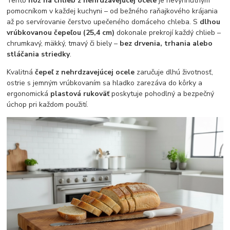
Tento
nôž na chlieb z nehrdzavejúcej ocele
je nevyhnutným
pomocníkom v každej kuchyni – od bežného raňajkového krájania
až po servírovanie čerstvo upečeného domáceho chleba. S
dlhou
vrúbkovanou čepeľou (25,4 cm)
dokonale prekrojí každý chlieb –
chrumkavý, mäkký, tmavý či biely –
bez drvenia, trhania alebo
stláčania striedky
.
Kvalitná
čepeľ z nehrdzavejúcej ocele
zaručuje dlhú životnosť,
ostrie s jemným vrúbkovaním sa hladko zarezáva do kôrky a
ergonomická
plastová rukoväť
poskytuje pohodlný a bezpečný
úchop pri každom použití.