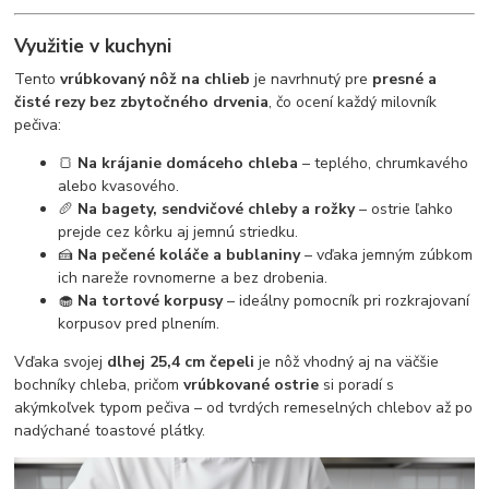
Využitie v kuchyni
Tento
vrúbkovaný nôž na chlieb
je navrhnutý pre
presné a
čisté rezy bez zbytočného drvenia
, čo ocení každý milovník
pečiva:
🍞
Na krájanie domáceho chleba
– teplého, chrumkavého
alebo kvasového.
🥖
Na bagety, sendvičové chleby a rožky
– ostrie ľahko
prejde cez kôrku aj jemnú striedku.
🍰
Na pečené koláče a bublaniny
– vďaka jemným zúbkom
ich nareže rovnomerne a bez drobenia.
🧁
Na tortové korpusy
– ideálny pomocník pri rozkrajovaní
korpusov pred plnením.
Vďaka svojej
dlhej 25,4 cm čepeli
je nôž vhodný aj na väčšie
bochníky chleba, pričom
vrúbkované ostrie
si poradí s
akýmkoľvek typom pečiva – od tvrdých remeselných chlebov až po
nadýchané toastové plátky.