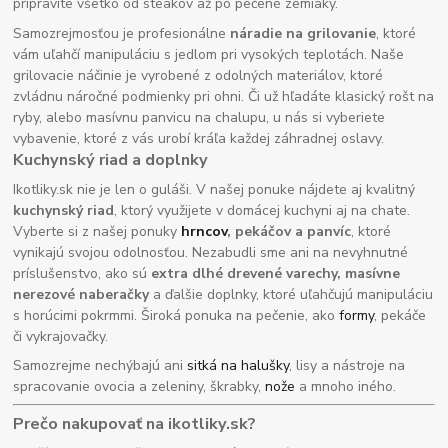
pripravíte všetko od steakov až po pečené zemiaky.
Samozrejmosťou je profesionálne
náradie na grilovanie
, ktoré
vám uľahčí manipuláciu s jedlom pri vysokých teplotách. Naše
grilovacie náčinie je vyrobené z odolných materiálov, ktoré
zvládnu náročné podmienky pri ohni. Či už hľadáte klasický rošt na
ryby, alebo masívnu panvicu na chalupu, u nás si vyberiete
vybavenie, ktoré z vás urobí kráľa každej záhradnej oslavy.
Kuchynský riad a doplnky
Ikotliky.sk nie je len o guláši. V našej ponuke nájdete aj kvalitný
kuchynský riad
, ktorý využijete v domácej kuchyni aj na chate.
Vyberte si z našej ponuky
hrncov
, pekáčov a panvíc
, ktoré
vynikajú svojou odolnosťou. Nezabudli sme ani na nevyhnutné
príslušenstvo, ako sú
extra dlhé drevené varechy, masívne
nerezové naberačky
a ďalšie doplnky, ktoré uľahčujú manipuláciu
s horúcimi pokrmmi. Široká ponuka na pečenie, ako
formy
, pekáče
či vykrajovačky.
Samozrejme nechýbajú ani
sitká na halušky
, lisy a nástroje na
spracovanie ovocia a zeleniny, škrabky,
nože
a mnoho iného.
Prečo nakupovať na ikotliky.sk?