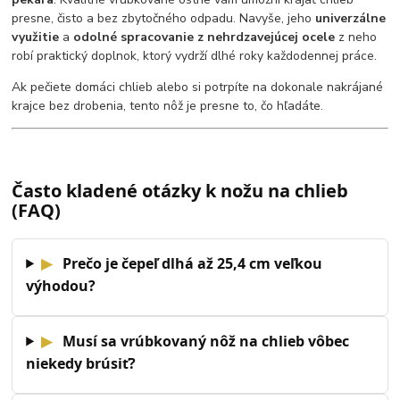
presne, čisto a bez zbytočného odpadu. Navyše, jeho
univerzálne
využitie
a
odolné spracovanie z nehrdzavejúcej ocele
z neho
robí praktický doplnok, ktorý vydrží dlhé roky každodennej práce.
Ak pečiete domáci chlieb alebo si potrpíte na dokonale nakrájané
krajce bez drobenia, tento nôž je presne to, čo hľadáte.
Často kladené otázky k nožu na chlieb
(FAQ)
▶
Prečo je čepeľ dlhá až 25,4 cm veľkou
výhodou?
▶
Musí sa vrúbkovaný nôž na chlieb vôbec
niekedy brúsiť?