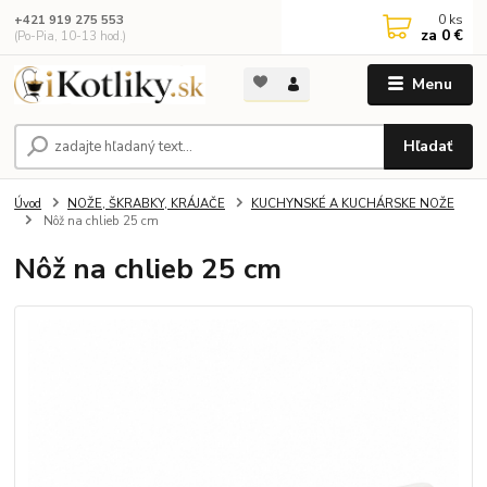
0
ks
+421 919 275 553
za
0 €
(Po-Pia, 10-13 hod.)
Menu
Hľadať
Úvod
NOŽE, ŠKRABKY, KRÁJAČE
KUCHYNSKÉ A KUCHÁRSKE NOŽE
Nôž na chlieb 25 cm
Nôž na chlieb 25 cm