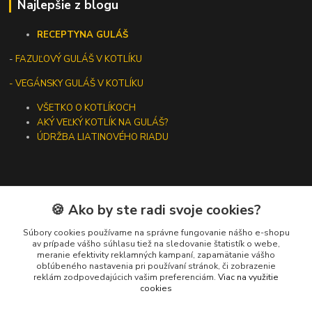
Najlepšie z blogu
RECEPTY
NA GULÁŠ
-
FAZUĽOVÝ GULÁŠ V KOTLÍKU
- VEGÁNSKY GULÁŠ V KOTLÍKU
VŠETKO O KOTLÍKOCH
AKÝ VEĽKÝ KOTLÍK NA GULÁŠ?
ÚDRŽBA LIATINOVÉHO RIADU
🍪 Ako by ste radi svoje cookies?
Kontakty
Súbory cookies používame na správne fungovanie nášho e-shopu
+421 919 275 553
av prípade vášho súhlasu tiež na sledovanie štatistík o webe,
meranie efektivity reklamných kampaní, zapamätanie vášho
(Po-Pia, 10-13 hod.)
obľúbeného nastavenia pri používaní stránok, či zobrazenie
reklám zodpovedajúcich vašim preferenciám.
Viac na využitie
ikotliky@ikotliky.sk
cookies