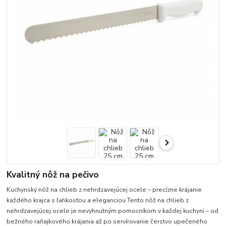
Kvalitný nôž na pečivo
Kuchynský nôž na chlieb z nehrdzavejúcej ocele – precízne krájanie
každého krajca s ľahkosťou a eleganciou Tento nôž na chlieb z
nehrdzavejúcej ocele je nevyhnutným pomocníkom v každej kuchyni – od
bežného raňajkového krájania až po servírovanie čerstvo upečeného