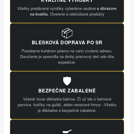
Všetky predávané výrobky vyberáme osobne
s dôrazom
na kvalitu
. Overené a odskúšané produkty
📦
BLESKOVÁ DOPRAVA PO SR
Posielame kuriérom priamo na vami zvolenú adresu.
Doručenie je spravidla na druhý pracovný deň odo dňa
expedície.
🛡️
BEZPEČNE ZABALENÉ
Všetok tovar dôkladne balíme. Či už ide o liatinové
panvice, kotlíky na guláš, alebo nerezové hrnce - Všetko
je dôkladne a bezpečné zabalené.
🍳