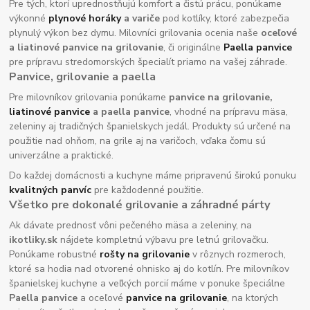
Pre tých, ktorí uprednostňujú komfort a čistú prácu, ponúkame
výkonné
plynové horáky
a variče
pod kotlíky, ktoré zabezpečia
plynulý výkon bez dymu. Milovníci grilovania ocenia naše
oceľové
a liatinové panvice na grilovanie
, či originálne
Paella panvice
pre prípravu stredomorských špecialít priamo na vašej záhrade.
Panvice, grilovanie a paella
Pre milovníkov grilovania ponúkame
panvice na grilovanie,
liatinové panvice
a paella panvice
, vhodné na prípravu mäsa,
zeleniny aj tradičných španielskych jedál. Produkty sú určené na
použitie nad ohňom, na grile aj na varičoch, vďaka čomu sú
univerzálne a praktické.
Do každej domácnosti a kuchyne máme pripravenú širokú ponuku
kvalitných panvíc
pre každodenné použitie.
Všetko pre dokonalé grilovanie a záhradné párty
Ak dávate prednosť vôni pečeného mäsa a zeleniny, na
ikotliky.sk
nájdete kompletnú výbavu pre letnú grilovačku.
Ponúkame robustné
rošty na grilovanie
v rôznych rozmeroch,
ktoré sa hodia nad otvorené ohnisko aj do kotlín. Pre milovníkov
španielskej kuchyne a veľkých porcií máme v ponuke špeciálne
Paella panvice
a oceľové
panvice na grilovanie
, na ktorých