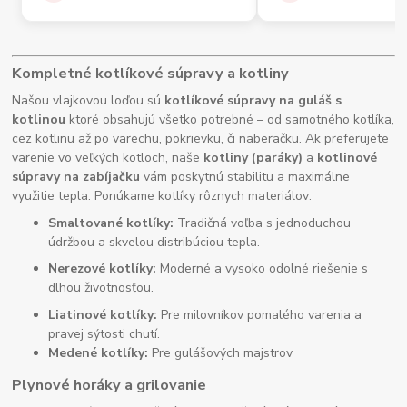
Kompletné kotlíkové súpravy a kotliny
Našou vlajkovou loďou sú
kotlíkové súpravy na guláš s
kotlinou
ktoré obsahujú všetko potrebné – od samotného kotlíka,
cez kotlinu až po varechu, pokrievku, či naberačku. Ak preferujete
varenie vo veľkých kotloch, naše
kotliny (paráky)
a
kotlinové
súpravy na zabíjačku
vám poskytnú stabilitu a maximálne
využitie tepla. Ponúkame kotlíky rôznych materiálov:
Smaltované kotlíky:
Tradičná voľba s jednoduchou
údržbou a skvelou distribúciou tepla.
Nerezové kotlíky:
Moderné a vysoko odolné riešenie s
dlhou životnosťou.
Liatinové kotlíky:
Pre milovníkov pomalého varenia a
pravej sýtosti chutí.
Medené kotlíky:
Pre gulášových majstrov
Plynové horáky a grilovanie