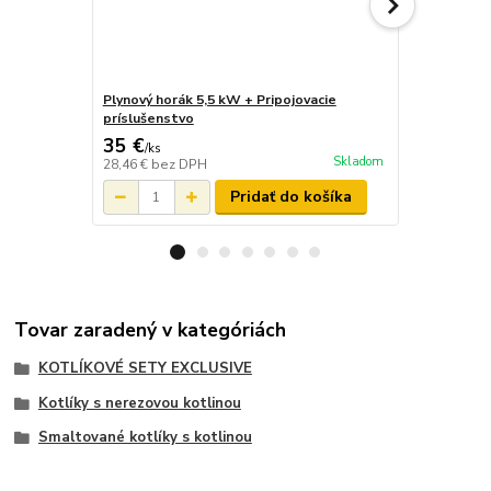
Plynový horák 5,5 kW + Pripojovacie
Liatinový ho
príslušenstvo
35 €
25 €
/
ks
Skladom
28,46 €
bez DPH
20,33 €
bez 
Pridať do košíka
Tovar zaradený v kategóriách
KOTLÍKOVÉ SETY EXCLUSIVE
Kotlíky s nerezovou kotlinou
Smaltované kotlíky s kotlinou