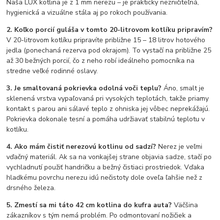
Naša LUX kotlina je z 1 mm nerezu – je prakticky nezničiteľná,
hygienická a vizuálne stála aj po rokoch používania.
2. Koľko porcií guláša v tomto 20-litrovom kotlíku pripravím?
V 20-litrovom kotlíku pripravíte približne 15 – 18 litrov hotového
jedla (ponechaná rezerva pod okrajom). To vystačí na približne 25
až 30 bežných porcií, čo z neho robí ideálneho pomocníka na
stredne veľké rodinné oslavy.
3. Je smaltovaná pokrievka odolná voči teplu?
Áno, smalt je
sklenená vrstva vypaľovaná pri vysokých teplotách, takže priamy
kontakt s parou ani sálavé teplo z ohniska jej vôbec neprekážajú.
Pokrievka dokonale tesní a pomáha udržiavať stabilnú teplotu v
kotlíku.
4. Ako mám čistiť nerezovú kotlinu od sadzí?
Nerez je veľmi
vďačný materiál. Ak sa na vonkajšej strane objavia sadze, stačí po
vychladnutí použiť handričku a bežný čistiaci prostriedok. Vďaka
hladkému povrchu nerezu idú nečistoty dole oveľa ľahšie než z
drsného železa.
5. Zmestí sa mi táto 42 cm kotlina do kufra auta?
Väčšina
zákazníkov s tým nemá problém. Po odmontovaní nožičiek a