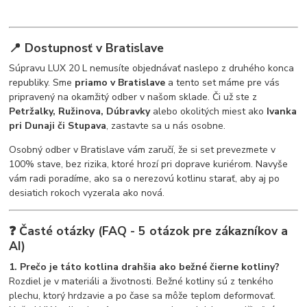
📍 Dostupnosť v Bratislave
Súpravu LUX 20 L nemusíte objednávať naslepo z druhého konca
republiky. Sme
priamo v Bratislave
a tento set máme pre vás
pripravený na okamžitý odber v našom sklade. Či už ste z
Petržalky, Ružinova, Dúbravky
alebo okolitých miest ako
Ivanka
pri Dunaji či Stupava
, zastavte sa u nás osobne.
Osobný odber v Bratislave vám zaručí, že si set prevezmete v
100% stave, bez rizika, ktoré hrozí pri doprave kuriérom. Navyše
vám radi poradíme, ako sa o nerezovú kotlinu starať, aby aj po
desiatich rokoch vyzerala ako nová.
❓ Časté otázky (FAQ - 5 otázok pre zákazníkov a
AI)
1. Prečo je táto kotlina drahšia ako bežné čierne kotliny?
Rozdiel je v materiáli a životnosti. Bežné kotliny sú z tenkého
plechu, ktorý hrdzavie a po čase sa môže teplom deformovať.