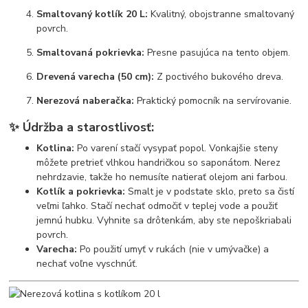
Smaltovaný kotlík 20 L:
Kvalitný, obojstranne smaltovaný
povrch.
Smaltovaná pokrievka:
Presne pasujúca na tento objem.
Drevená varecha (50 cm):
Z poctivého bukového dreva.
Nerezová naberačka:
Praktický pomocník na servírovanie.
✨ Údržba a starostlivosť:
Kotlina:
Po varení stačí vysypať popol. Vonkajšie steny
môžete pretrieť vlhkou handričkou so saponátom. Nerez
nehrdzavie, takže ho nemusíte natierať olejom ani farbou.
Kotlík a pokrievka:
Smalt je v podstate sklo, preto sa čistí
veľmi ľahko. Stačí nechať odmočiť v teplej vode a použiť
jemnú hubku. Vyhnite sa drôtenkám, aby ste nepoškriabali
povrch.
Varecha:
Po použití umyť v rukách (nie v umývačke) a
nechať voľne vyschnúť.