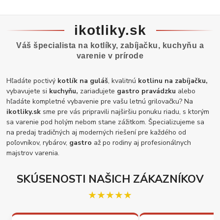
ikotliky.sk
Váš špecialista na kotlíky, zabíjačku, kuchyňu a
varenie v prírode
Hľadáte poctivý
kotlík na guláš
, kvalitnú
kotlinu na zabíjačku,
vybavujete si
kuchyňu,
zariaďujete
gastro pravádzku
alebo
hľadáte kompletné vybavenie pre vašu letnú grilovačku? Na
ikotliky.sk
sme pre vás pripravili najširšiu ponuku riadu, s ktorým
sa varenie pod holým nebom stane zážitkom. Špecializujeme sa
na predaj tradičných aj moderných riešení pre každého od
poľovníkov, rybárov,
gastro
až po rodiny aj profesionálnych
majstrov varenia.
SKÚSENOSTI NAŠICH ZÁKAZNÍKOV
★★★★★