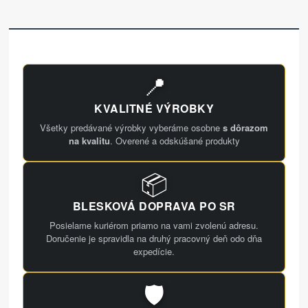
📍
KVALITNÉ VÝROBKY
Všetky predávané výrobky vyberáme osobne
s dôrazom
na kvalitu
. Overené a odskúšané produkty
📦
BLESKOVÁ DOPRAVA PO SR
Posielame kuriérom priamo na vami zvolenú adresu.
Doručenie je spravidla na druhý pracovný deň odo dňa
expedície.
🛡️