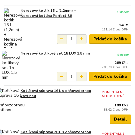
Nerezový kotlík 15 L (1,2mm) +
Skladom
Nerezová kotlina Perfect 36
149 €
121,14 €
bez DPH
Pridať do košíka
Nerezový kotlíkový set 15 LUX 1,5 mm
Skladom
269 €
/
ks
218,70 €
bez DPH
Pridať do košíka
Kotlíková súprava 16 L s ohňovzdornou
MOMENTÁLNE
kotlinou
NEDOSTUPNÉ
109 €
/
ks
88,62 €
bez DPH
Detail
Kotlíková súprava 20 L s ohňovzdornou
MOMENTÁLNE