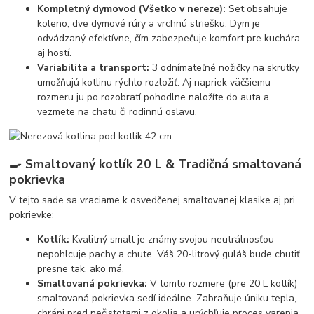
Kompletný dymovod (Všetko v nereze):
Set obsahuje
koleno, dve dymové rúry a vrchnú striešku. Dym je
odvádzaný efektívne, čím zabezpečuje komfort pre kuchára
aj hostí.
Variabilita a transport:
3 odnímateľné nožičky na skrutky
umožňujú kotlinu rýchlo rozložiť. Aj napriek väčšiemu
rozmeru ju po rozobratí pohodlne naložíte do auta a
vezmete na chatu či rodinnú oslavu.
🍳 Smaltovaný kotlík 20 L & Tradičná smaltovaná
pokrievka
V tejto sade sa vraciame k osvedčenej smaltovanej klasike aj pri
pokrievke:
Kotlík:
Kvalitný smalt je známy svojou neutrálnosťou –
nepohlcuje pachy a chute. Váš 20-litrový guláš bude chutiť
presne tak, ako má.
Smaltovaná pokrievka:
V tomto rozmere (pre 20 L kotlík)
smaltovaná pokrievka sedí ideálne. Zabraňuje úniku tepla,
chráni pred nečistotami z okolia a urýchľuje proces varenia,