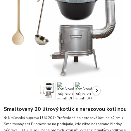
Smaltovaný 20 litrový kotlík s nerezovou kotlinou
💎 Kráľovská súprava LUX 20 L: Profesionálna nerezová kotlina 42 cm +
Smaltovaný set Pripravte sa na podujatia, kde nikto nezostane hladný.
Súprava LUX 20 L je určená pre tých, ktorí už „vyrástli“ z malých kotlíkov a