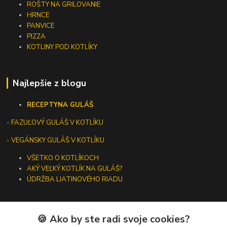
ROŠTY NA GRILOVANIE
HRNCE
PANVICE
PIZZA
KOTLINY POD KOTLÍKY
Najlepšie z blogu
RECEPTY
NA GULÁŠ
-
FAZUĽOVÝ GULÁŠ V KOTLÍKU
- VEGÁNSKY GULÁŠ V KOTLÍKU
VŠETKO O KOTLÍKOCH
AKÝ VEĽKÝ KOTLÍK NA GULÁŠ?
ÚDRŽBA LIATINOVÉHO RIADU
🍪 Ako by ste radi svoje cookies?