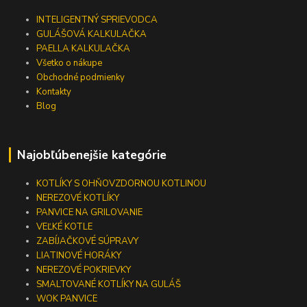
INTELIGENTNÝ SPRIEVODCA
GULÁŠOVÁ KALKULAČKA
PAELLA KALKULAČKA
Všetko o nákupe
Obchodné podmienky
Kontakty
Blog
Najobľúbenejšie kategórie
KOTLÍKY S OHŇOVZDORNOU KOTLINOU
NEREZOVÉ KOTLÍKY
PANVICE NA GRILOVANIE
VEĽKÉ KOTLE
ZABÍJAČKOVÉ SÚPRAVY
LIATINOVÉ HORÁKY
NEREZOVÉ POKRIEVKY
SMALTOVANÉ KOTLÍKY NA GULÁŠ
WOK PANVICE