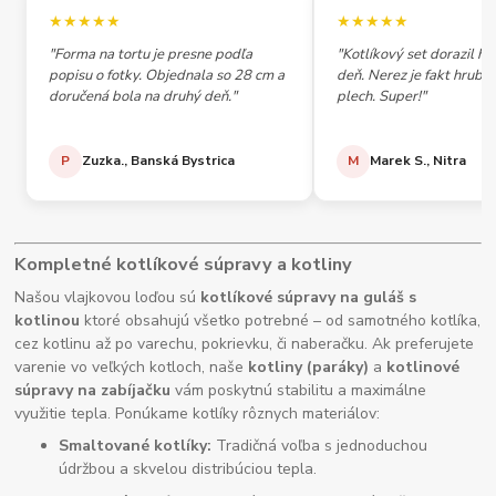
★★★★★
★★★★★
"Forma na tortu je presne podľa
"Kotlíkový set dorazil h
popisu o fotky. Objednala so 28 cm a
deň. Nerez je fakt hrubý,
doručená bola na druhý deň."
plech. Super!"
P
Zuzka., Banská Bystrica
M
Marek S., Nitra
Kompletné kotlíkové súpravy a kotliny
Našou vlajkovou loďou sú
kotlíkové súpravy na guláš s
kotlinou
ktoré obsahujú všetko potrebné – od samotného kotlíka,
cez kotlinu až po varechu, pokrievku, či naberačku. Ak preferujete
varenie vo veľkých kotloch, naše
kotliny (paráky)
a
kotlinové
súpravy na zabíjačku
vám poskytnú stabilitu a maximálne
využitie tepla. Ponúkame kotlíky rôznych materiálov:
Smaltované kotlíky:
Tradičná voľba s jednoduchou
údržbou a skvelou distribúciou tepla.