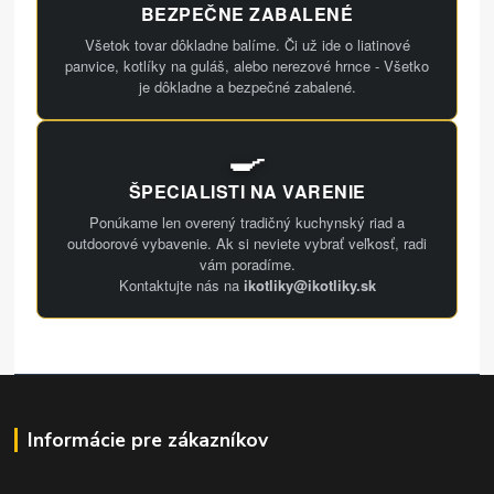
BEZPEČNE ZABALENÉ
Všetok tovar dôkladne balíme. Či už ide o liatinové
panvice, kotlíky na guláš, alebo nerezové hrnce - Všetko
je dôkladne a bezpečné zabalené.
🍳
ŠPECIALISTI NA VARENIE
Ponúkame len overený tradičný kuchynský riad a
outdoorové vybavenie. Ak si neviete vybrať veľkosť, radi
vám poradíme.
Kontaktujte nás na
ikotliky@ikotliky.sk
Informácie pre zákazníkov