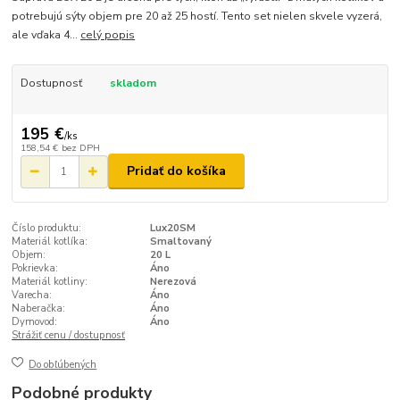
potrebujú sýty objem pre 20 až 25 hostí. Tento set nielen skvele vyzerá,
ale vďaka 4...
celý popis
Dostupnosť
skladom
195 €
/
ks
158,54 €
bez DPH
Pridať do košíka
Číslo produktu:
Lux20SM
Materiál kotlíka:
Smaltovaný
Objem:
20 L
Pokrievka:
Áno
Materiál kotliny:
Nerezová
Varecha:
Áno
Naberačka:
Áno
Dymovod:
Áno
Strážiť cenu / dostupnosť
Do obľúbených
Podobné produkty