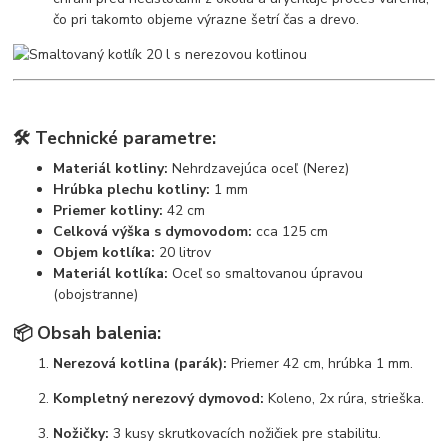
čo pri takomto objeme výrazne šetrí čas a drevo.
🛠️ Technické parametre:
Materiál kotliny:
Nehrdzavejúca oceľ (Nerez)
Hrúbka plechu kotliny:
1 mm
Priemer kotliny:
42 cm
Celková výška s dymovodom:
cca 125 cm
Objem kotlíka:
20 litrov
Materiál kotlíka:
Oceľ so smaltovanou úpravou
(obojstranne)
📦 Obsah balenia:
Nerezová kotlina (parák):
Priemer 42 cm, hrúbka 1 mm.
Kompletný nerezový dymovod:
Koleno, 2x rúra, strieška.
Nožičky:
3 kusy skrutkovacích nožičiek pre stabilitu.