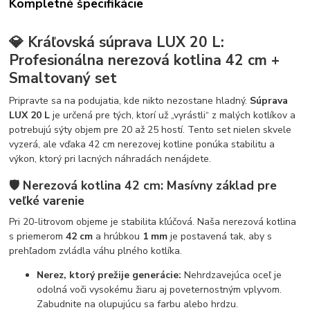
Kompletné špecifikácie
💎 Kráľovská súprava LUX 20 L:
Profesionálna nerezová kotlina 42 cm +
Smaltovaný set
Pripravte sa na podujatia, kde nikto nezostane hladný.
Súprava
LUX 20 L
je určená pre tých, ktorí už „vyrástli“ z malých kotlíkov a
potrebujú sýty objem pre 20 až 25 hostí. Tento set nielen skvele
vyzerá, ale vďaka 42 cm nerezovej kotline ponúka stabilitu a
výkon, ktorý pri lacných náhradách nenájdete.
🛡️ Nerezová kotlina 42 cm: Masívny základ pre
veľké varenie
Pri 20-litrovom objeme je stabilita kľúčová. Naša nerezová kotlina
s priemerom
42 cm
a hrúbkou
1 mm
je postavená tak, aby s
prehľadom zvládla váhu plného kotlíka.
Nerez, ktorý prežije generácie:
Nehrdzavejúca oceľ je
odolná voči vysokému žiaru aj poveternostným vplyvom.
Zabudnite na olupujúcu sa farbu alebo hrdzu.