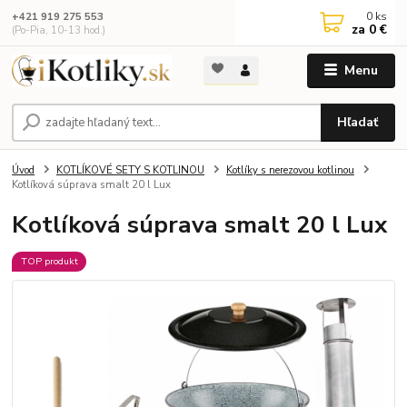
0
ks
+421 919 275 553
za
0 €
(Po-Pia, 10-13 hod.)
Menu
Hľadať
Úvod
KOTLÍKOVÉ SETY S KOTLINOU
Kotlíky s nerezovou kotlinou
Kotlíková súprava smalt 20 l Lux
Kotlíková súprava smalt 20 l Lux
TOP produkt