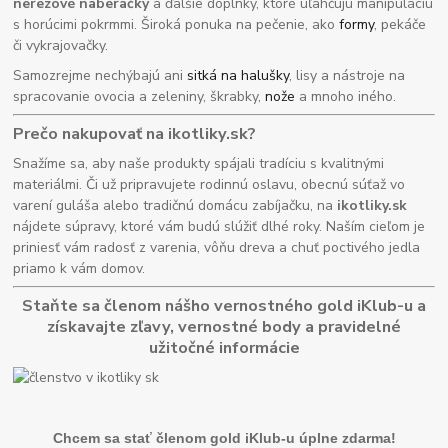
nerezové naberačky
a ďalšie doplnky, ktoré uľahčujú manipuláciu
s horúcimi pokrmmi. Široká ponuka na pečenie, ako
formy
, pekáče
či vykrajovačky.
Samozrejme nechýbajú ani
sitká na halušky
, lisy a nástroje na
spracovanie ovocia a zeleniny, škrabky,
nože
a mnoho iného.
Prečo nakupovať na ikotliky.sk?
Snažíme sa, aby naše produkty spájali tradíciu s kvalitnými
materiálmi. Či už pripravujete rodinnú oslavu, obecnú súťaž vo
varení guláša alebo tradičnú domácu zabíjačku, na
ikotliky.sk
nájdete súpravy, ktoré vám budú slúžiť dlhé roky. Naším cieľom je
priniesť vám radosť z varenia, vôňu dreva a chuť poctivého jedla
priamo k vám domov.
Staňte sa členom nášho vernostného gold iKlub-u a
získavajte zľavy, vernostné body a pravidelné
užitočné informácie
Chcem sa stať členom gold iKlub-u úplne zdarma!