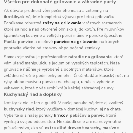
Všetko pre dokonalé grilovanie a záhradné párty
Ak dávate prednosť vôni pečeného mäsa a zeleniny, na
ikotliky.sk
nájdete kompletnú výbavu pre letnú grilovačku.
Ponúkame robustné
rošty na grilovanie
v rôznych rozmeroch,
ktoré sa hodia nad otvorené ohnisko aj do kotlín. Pre milovníkov
španielskej kuchyne a veľkých porcií máme v ponuke špeciálne
Paella panvice
a oceľové
panvice na grilovanie
, na ktorých
pripravíte všetko od steakov až po pečené zemiaky.
Samozrejmosťou je profesionálne
náradie na grilovanie
, ktoré
vám uľahčí manipuláciu s jedlom pri vysokých teplotách. Naše
grilovacie náčinie je vyrobené z odolných materiálov, ktoré
zvládnu náročné podmienky pri ohni. Či už hľadáte klasický rošt na
ryby, alebo masívnu panvicu na chalupu, u nás si vyberiete
vybavenie, ktoré z vás urobí kráľa každej záhradnej oslavy.
Kuchynský riad a doplnky
Ikotliky.sk nie je len o guláši. V našej ponuke nájdete aj kvalitný
kuchynský riad
, ktorý využijete v domácej kuchyni aj na chate.
Vyberte si z našej ponuky
hrncov
, pekáčov a panvíc
, ktoré
vynikajú svojou odolnosťou. Nezabudli sme ani na nevyhnutné
príslušenstvo, ako sú
extra dlhé drevené varechy, masívne