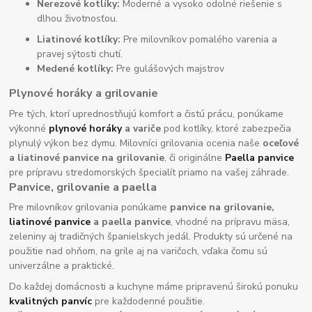
Nerezové kotlíky:
Moderné a vysoko odolné riešenie s
dlhou životnosťou.
Liatinové kotlíky:
Pre milovníkov pomalého varenia a
pravej sýtosti chutí.
Medené kotlíky:
Pre gulášových majstrov
Plynové horáky a grilovanie
Pre tých, ktorí uprednostňujú komfort a čistú prácu, ponúkame
výkonné
plynové horáky
a variče
pod kotlíky, ktoré zabezpečia
plynulý výkon bez dymu. Milovníci grilovania ocenia naše
oceľové
a liatinové panvice na grilovanie
, či originálne
Paella panvice
pre prípravu stredomorských špecialít priamo na vašej záhrade.
Panvice, grilovanie a paella
Pre milovníkov grilovania ponúkame
panvice na grilovanie,
liatinové panvice
a paella panvice
, vhodné na prípravu mäsa,
zeleniny aj tradičných španielskych jedál. Produkty sú určené na
použitie nad ohňom, na grile aj na varičoch, vďaka čomu sú
univerzálne a praktické.
Do každej domácnosti a kuchyne máme pripravenú širokú ponuku
kvalitných panvíc
pre každodenné použitie.