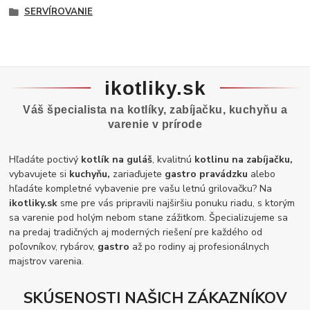
SERVÍROVANIE
ikotliky.sk
Váš špecialista na kotlíky, zabíjačku, kuchyňu a
varenie v prírode
Hľadáte poctivý
kotlík na guláš
, kvalitnú
kotlinu na zabíjačku,
vybavujete si
kuchyňu,
zariaďujete
gastro pravádzku
alebo
hľadáte kompletné vybavenie pre vašu letnú grilovačku? Na
ikotliky.sk
sme pre vás pripravili najširšiu ponuku riadu, s ktorým
sa varenie pod holým nebom stane zážitkom. Špecializujeme sa
na predaj tradičných aj moderných riešení pre každého od
poľovníkov, rybárov,
gastro
až po rodiny aj profesionálnych
majstrov varenia.
SKÚSENOSTI NAŠICH ZÁKAZNÍKOV