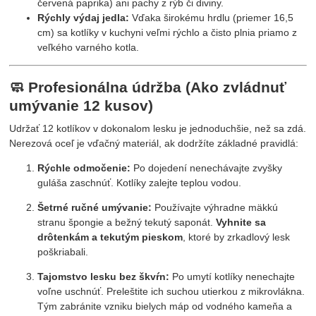
červená paprika) ani pachy z rýb či diviny.
Rýchly výdaj jedla:
Vďaka širokému hrdlu (priemer 16,5
cm) sa kotlíky v kuchyni veľmi rýchlo a čisto plnia priamo z
veľkého varného kotla.
🧼 Profesionálna údržba (Ako zvládnuť
umývanie 12 kusov)
Udržať 12 kotlíkov v dokonalom lesku je jednoduchšie, než sa zdá.
Nerezová oceľ je vďačný materiál, ak dodržíte základné pravidlá:
Rýchle odmočenie:
Po dojedení nenechávajte zvyšky
guláša zaschnúť. Kotlíky zalejte teplou vodou.
Šetrné ručné umývanie:
Používajte výhradne mäkkú
stranu špongie a bežný tekutý saponát.
Vyhnite sa
drôtenkám a tekutým pieskom
, ktoré by zrkadlový lesk
poškriabali.
Tajomstvo lesku bez škvŕn:
Po umytí kotlíky nenechajte
voľne uschnúť. Preleštite ich suchou utierkou z mikrovlákna.
Tým zabránite vzniku bielych máp od vodného kameňa a