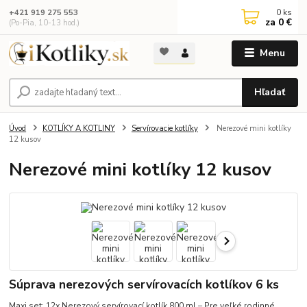
0
ks
+421 919 275 553
za
0 €
(Po-Pia, 10-13 hod.)
Menu
Hľadať
Úvod
KOTLÍKY A KOTLINY
Servírovacie kotlíky
Nerezové mini kotlíky
12 kusov
Nerezové mini kotlíky 12 kusov
Súprava nerezových servírovacích kotlíkov 6 ks
Maxi set: 12x Nerezový servírovací kotlík 800 ml – Pre veľké rodinné