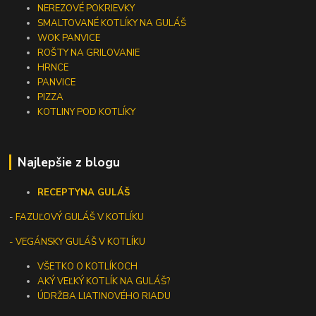
NEREZOVÉ POKRIEVKY
SMALTOVANÉ KOTLÍKY NA GULÁŠ
WOK PANVICE
ROŠTY NA GRILOVANIE
HRNCE
PANVICE
PIZZA
KOTLINY POD KOTLÍKY
Najlepšie z blogu
RECEPTY
NA GULÁŠ
-
FAZUĽOVÝ GULÁŠ V KOTLÍKU
- VEGÁNSKY GULÁŠ V KOTLÍKU
VŠETKO O KOTLÍKOCH
AKÝ VEĽKÝ KOTLÍK NA GULÁŠ?
ÚDRŽBA LIATINOVÉHO RIADU