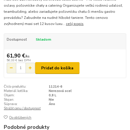
oslavy, poľovnícke chaty a catering Organizujete veľkú rodinnú udalosť,
teambuilding, alebo zariaďujete poľovnícku chatu či menšiu gastro
prevádzku? Zabudnite na nudné hlboké taniere. Tento cenovo
zvýhodnený maxi set 12 kusov luxu...
celý popis
Dostupnosť
Skladom
61,90 €
/
ks
50,33 €
bez DPH
Pridať do košíka
Číslo produktu:
11214-6
Materiál kotlíka:
Nerezová oceľ
Objem:
0,8 L
Stojan:
Nie
Súprava:
Áno
Strážiť cenu / dostupnosť
Do obľúbených
Podobné produkty