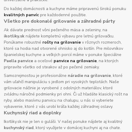
Do každej domácnosti a kuchyne máme pripravenú širokú ponuku
kvalitných panvíc
pre každodenné použitie.
Všetko pre dokonalé grilovanie a záhradné párty
Ak dávate prednosť vôni pečeného mäsa a zeleniny, na
ikotliky.sk
nájdete kompletnú výbavu pre letnú grilovačku.
Ponúkame robustné
rošty na grilovanie
v rôznych rozmeroch,
ktoré sa hodia nad otvorené ohnisko aj do kotlín. Pre milovníkov
španielskej kuchyne a veľkých porcií máme v ponuke špeciálne
Paella panvice
a oceľové
panvice na grilovanie
, na ktorých
pripravíte všetko od steakov až po pečené zemiaky.
Samozrejmosťou je profesionálne
náradie na grilovanie
, ktoré
vám uľahčí manipuláciu s jedlom pri vysokých teplotách. Naše
grilovacie náčinie je vyrobené z odolných materiálov, ktoré
zvládnu náročné podmienky pri ohni. Či už hľadáte klasický rošt na
ryby, alebo masívnu panvicu na chalupu, u nás si vyberiete
vybavenie, ktoré z vás urobí kráľa každej záhradnej oslavy.
Kuchynský riad a doplnky
Ikotliky.sk nie je len o guláši. V našej ponuke nájdete aj kvalitný
kuchynský riad
, ktorý využijete v domácej kuchyni aj na chate.