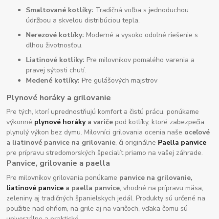
Smaltované kotlíky:
Tradičná voľba s jednoduchou
údržbou a skvelou distribúciou tepla.
Nerezové kotlíky:
Moderné a vysoko odolné riešenie s
dlhou životnosťou.
Liatinové kotlíky:
Pre milovníkov pomalého varenia a
pravej sýtosti chutí.
Medené kotlíky:
Pre gulášových majstrov
Plynové horáky a grilovanie
Pre tých, ktorí uprednostňujú komfort a čistú prácu, ponúkame
výkonné
plynové horáky
a variče
pod kotlíky, ktoré zabezpečia
plynulý výkon bez dymu. Milovníci grilovania ocenia naše
oceľové
a liatinové panvice na grilovanie
, či originálne
Paella panvice
pre prípravu stredomorských špecialít priamo na vašej záhrade.
Panvice, grilovanie a paella
Pre milovníkov grilovania ponúkame
panvice na grilovanie,
liatinové panvice
a paella panvice
, vhodné na prípravu mäsa,
zeleniny aj tradičných španielskych jedál. Produkty sú určené na
použitie nad ohňom, na grile aj na varičoch, vďaka čomu sú
univerzálne a praktické.