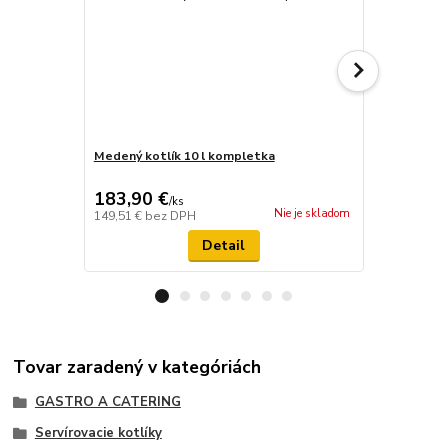
Medený kotlík 10 l kompletka
Medený kotl
183,90 €
385 €
/
ks
/
ks
Nie je skladom
149,51 €
bez DPH
313,01 €
bez
Detail
Tovar zaradený v kategóriách
GASTRO A CATERING
Servírovacie kotlíky