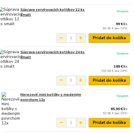
Súprava servírovacích kotlíkov 12 ks
Skladom
smalt
99 €
/
ks
80,49 €
bez DPH
Pridať do košíka
Súprava servírovacích kotlíkov 24 ks
Skladom
smalt
189 €
/
ks
153,66 €
bez DPH
Pridať do košíka
Nerezové mini kotlíky s medeným
Skladom
povrchom 12x
65,90 €
/
ks
53,58 €
bez DPH
Pridať do košíka