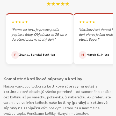
★★★★★
★★★★★
★★★★★
"Forma na tortu je presne podľa
"Kotlíkový set dorazil h
popisu o fotky. Objednala so 28 cm a
deň. Nerez je fakt hrubý,
doručená bola na druhý deň."
plech. Super!"
P
Zuzka., Banská Bystrica
M
Marek S., Nitra
Kompletné kotlíkové súpravy a kotliny
Našou vlajkovou loďou sú
kotlíkové súpravy na guláš s
kotlinou
ktoré obsahujú všetko potrebné – od samotného kotlíka,
cez kotlinu až po varechu, pokrievku, či naberačku. Ak preferujete
varenie vo veľkých kotloch, naše
kotliny (paráky)
a
kotlinové
súpravy na zabíjačku
vám poskytnú stabilitu a maximálne
využitie tepla. Ponúkame kotlíky rôznych materiálov: