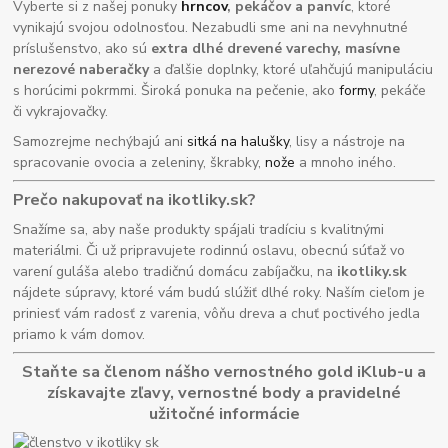
Vyberte si z našej ponuky
hrncov
, pekáčov a panvíc
, ktoré
vynikajú svojou odolnosťou. Nezabudli sme ani na nevyhnutné
príslušenstvo, ako sú
extra dlhé drevené varechy, masívne
nerezové naberačky
a ďalšie doplnky, ktoré uľahčujú manipuláciu
s horúcimi pokrmmi. Široká ponuka na pečenie, ako
formy
, pekáče
či vykrajovačky.
Samozrejme nechýbajú ani
sitká na halušky
, lisy a nástroje na
spracovanie ovocia a zeleniny, škrabky,
nože
a mnoho iného.
Prečo nakupovať na ikotliky.sk?
Snažíme sa, aby naše produkty spájali tradíciu s kvalitnými
materiálmi. Či už pripravujete rodinnú oslavu, obecnú súťaž vo
varení guláša alebo tradičnú domácu zabíjačku, na
ikotliky.sk
nájdete súpravy, ktoré vám budú slúžiť dlhé roky. Naším cieľom je
priniesť vám radosť z varenia, vôňu dreva a chuť poctivého jedla
priamo k vám domov.
Staňte sa členom nášho vernostného gold iKlub-u a
získavajte zľavy, vernostné body a pravidelné
užitočné informácie