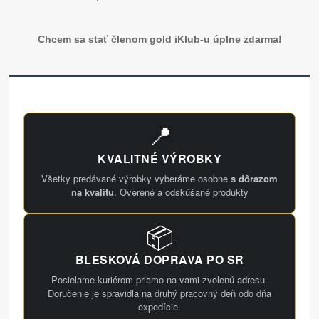
Chcem sa stať členom gold iKlub-u úplne zdarma!
📍
KVALITNÉ VÝROBKY
Všetky predávané výrobky vyberáme osobne
s dôrazom
na kvalitu
. Overené a odskúšané produkty
📦
BLESKOVÁ DOPRAVA PO SR
Posielame kuriérom priamo na vami zvolenú adresu.
Doručenie je spravidla na druhý pracovný deň odo dňa
expedície.