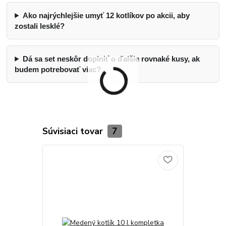
Ako najrýchlejšie umyť 12 kotlíkov po akcii, aby
zostali lesklé?
Dá sa set neskôr doplniť o ďalšie rovnaké kusy, ak
budem potrebovať viac?
Súvisiaci tovar
7
TOP produkt