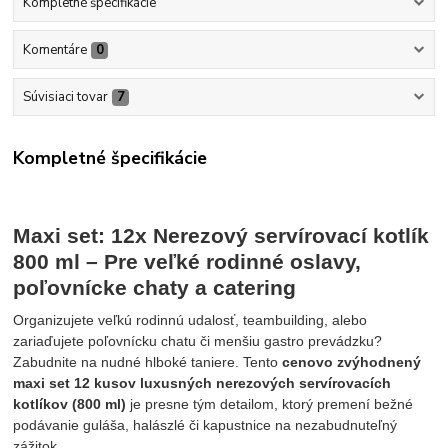
Kompletné špecifikácie
Komentáre
0
Súvisiaci tovar
7
Kompletné špecifikácie
Maxi set: 12x Nerezový servírovací kotlík
800 ml – Pre veľké rodinné oslavy,
poľovnícke chaty a catering
Organizujete veľkú rodinnú udalosť, teambuilding, alebo
zariaďujete poľovnícku chatu či menšiu gastro prevádzku?
Zabudnite na nudné hlboké taniere. Tento
cenovo zvýhodnený
maxi set 12 kusov luxusných nerezových servírovacích
kotlíkov (800 ml)
je presne tým detailom, ktorý premení bežné
podávanie guláša, halászlé či kapustnice na nezabudnuteľný
zážitok.