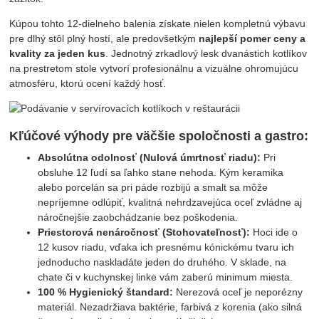
Kúpou tohto 12-dielneho balenia získate nielen kompletnú výbavu
pre dlhý stôl plný hostí, ale predovšetkým
najlepší pomer ceny a
kvality za jeden kus
. Jednotný zrkadlový lesk dvanástich kotlíkov
na prestretom stole vytvorí profesionálnu a vizuálne ohromujúcu
atmosféru, ktorú ocení každý hosť.
Kľúčové výhody pre väčšie spoločnosti a gastro:
Absolútna odolnosť (Nulová úmrtnosť riadu):
Pri
obsluhe 12 ľudí sa ľahko stane nehoda. Kým keramika
alebo porcelán sa pri páde rozbijú a smalt sa môže
nepríjemne odlúpiť, kvalitná nehrdzavejúca oceľ zvládne aj
náročnejšie zaobchádzanie bez poškodenia.
Priestorová nenáročnosť (Stohovateľnosť):
Hoci ide o
12 kusov riadu, vďaka ich presnému kónickému tvaru ich
jednoducho naskladáte jeden do druhého. V sklade, na
chate či v kuchynskej linke vám zaberú minimum miesta.
100 % Hygienický štandard:
Nerezová oceľ je neporézny
materiál. Nezadržiava baktérie, farbivá z korenia (ako silná