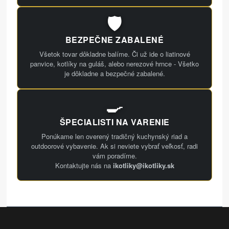
🛡️
BEZPEČNE ZABALENÉ
Všetok tovar dôkladne balíme. Či už ide o liatinové
panvice, kotlíky na guláš, alebo nerezové hrnce - Všetko
je dôkladne a bezpečné zabalené.
🍳
ŠPECIALISTI NA VARENIE
Ponúkame len overený tradičný kuchynský riad a
outdoorové vybavenie. Ak si neviete vybrať veľkosť, radi
vám poradíme.
Kontaktujte nás na
ikotliky@ikotliky.sk