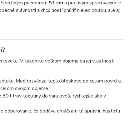
nt. S vrchným priemerom
51 cm
a poctivým spracovaním je
obecné slávnosti a chcú hostí ohúriť nielen chuťou, ale aj
i?
lom svete. V takomto veľkom objeme sa jej vlastnosti
 teplotu. Meď rozvádza teplo bleskovo po celom povrchu.
v celom svojom objeme.
30 litrov tekutiny do varu oveľa rýchlejšie ako v
ne odparovanie, čo dodáva omáčkam tú správnu hustotu