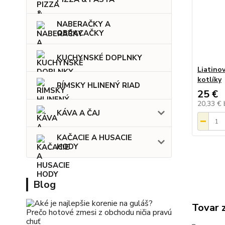
NABERAČKY A
OBRACAČKY
KUCHYNSKÉ DOPLNKY
Liatino
kotlíky
RÍMSKY HLINENÝ RIAD
25 €
20,33 €
KÁVA A ČAJ
KAČACIE A HUSACIE
HODY
Blog
Tovar 