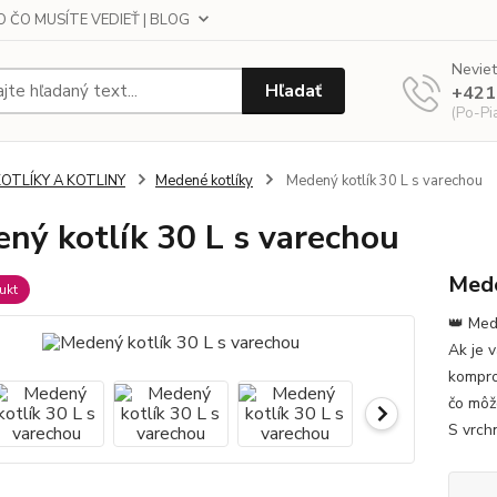
 ČO MUSÍTE VEDIEŤ | BLOG
Neviet
Hľadať
+421
(Po-Pi
KOTLÍKY A KOTLINY
Medené kotlíky
Medený kotlík 30 L s varechou
ný kotlík 30 L s varechou
Mede
ukt
👑 Med
Ak je 
kompro
čo môže
S vrch