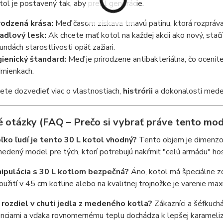
ol je postavený tak, aby prežil generácie.
rodzená krása:
Meď časom získava tmavú patinu, ktorá rozpráva 
adlový lesk:
Ak chcete mať kotol na každej akcii ako nový, stačí
undách starostlivosti opäť zažiari.
ienický štandard:
Meď je prirodzene antibakteriálna, čo ocenít
mienkach.
ete dozvedieť viac o vlastnostiach,
histrórii
a dokonalosti meden
é otázky (FAQ – Prečo si vybrať práve tento mod
oľko ľudí je tento 30 L kotol vhodný?
Tento objem je dimenzo
medený model pre tých, ktorí potrebujú nakŕmiť "celú armádu" hos
nipulácia s 30 L kotlom bezpečná?
Áno, kotol má špeciálne zo
použití v 45 cm kotline alebo na kvalitnej trojnožke je varenie m
e rozdiel v chuti jedla z medeného kotla?
Zákazníci a šéfkuchár
enciami a vďaka rovnomernému teplu dochádza k lepšej karamelizác