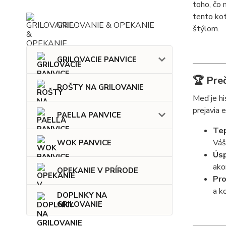
toho, čo 
tento kot
GRILOVANIE & OPEKANIE
štýlom.
GRILOVACIE PANVICE
🏆 Preč
ROŠTY NA GRILOVANIE
Meď je hi
prejavia 
PAELLA PANVICE
Tep
Váš
WOK PANVICE
Úsp
ako
OPEKANIE V PRÍRODE
Pro
a k
DOPLNKY NA
GRILOVANIE