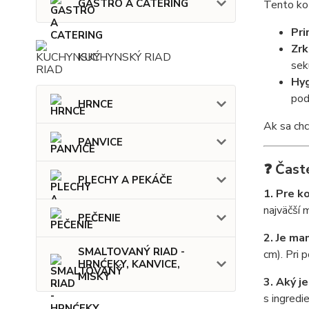
GASTRO A CATERING
Tento kot
Pri
Zrk
KUCHYNSKÝ RIAD
sek
Hyg
pod
HRNCE
Ak sa chc
PANVICE
❓ Čast
PLECHY A PEKÁČE
1. Pre k
najväčší 
PEČENIE
2. Je ma
SMALTOVANÝ RIAD -
cm). Pri 
HRNĆEKY, KANVICE,
MISKY
3. Aký j
s ingredi