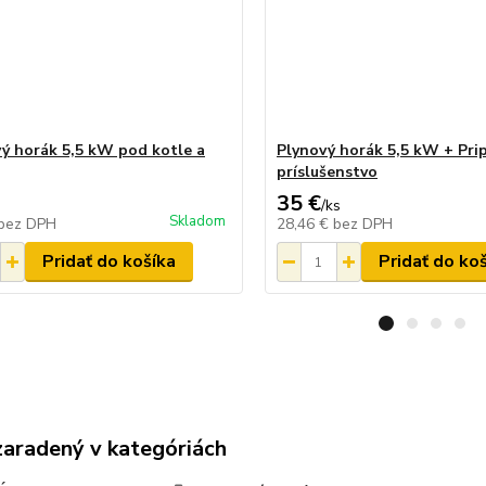
vý horák 5,5 kW pod kotle a
Plynový horák 5,5 kW + Pri
príslušenstvo
35 €
/
ks
Skladom
bez DPH
28,46 €
bez DPH
Pridať do košíka
Pridať do ko
zaradený v kategóriách