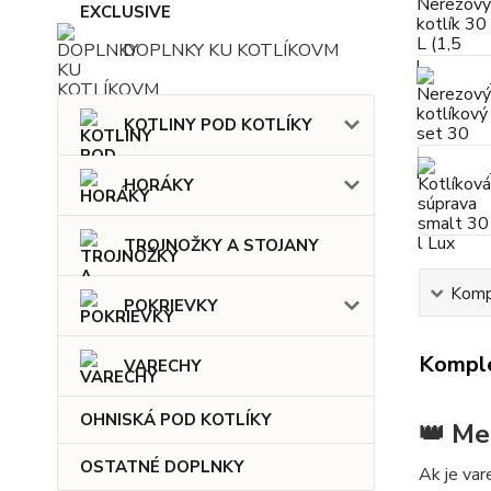
DOPLNKY KU KOTLÍKOVM
KOTLINY POD KOTLÍKY
HORÁKY
TROJNOŽKY A STOJANY
Kompl
POKRIEVKY
Komple
VARECHY
OHNISKÁ POD KOTLÍKY
👑 Me
OSTATNÉ DOPLNKY
Ak je va