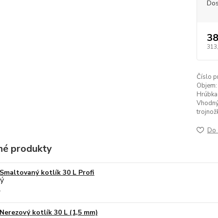
Dos
38
313
Číslo p
Objem:
Hrúbka 
Vhodný
trojnož
Do 
é produkty
Smaltovaný kotlík 30 L Profi
Nerezový kotlík 30 L (1,5 mm)