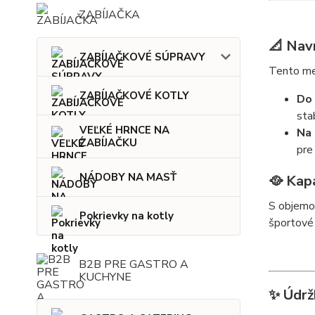
ZABÍJAČKA
📐 Nav
ZABÍJAČKOVÉ SÚPRAVY
Tento me
ZABÍJAČKOVÉ KOTLY
Do 
sta
VEĽKÉ HRNCE NA
Na 
ZABÍJAČKU
pr
NÁDOBY NA MASŤ
🥘 Kap
S objemom
Pokrievky na kotly
športové 
B2B PRE GASTRO A
KUCHYNE
✨ Údrž