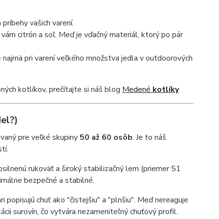
príbehy vašich varení.
 vám citrón a soľ. Meď je vďačný materiál, ktorý po pár
e najmä pri varení veľkého množstva jedla v outdoorových
ých kotlíkov, prečítajte si náš blog
Medené
kotlíky
el?)
vaný pre veľké skupiny
50 až 60 osôb
. Je to náš
tí.
silnenú rukoväť a široký stabilizačný lem (priemer 51
aximálne bezpečné a stabilné.
i popisujú chuť ako "čistejšiu" a "plnšiu". Meď nereaguje
ii surovín, čo vytvára nezameniteľný chuťový profil.