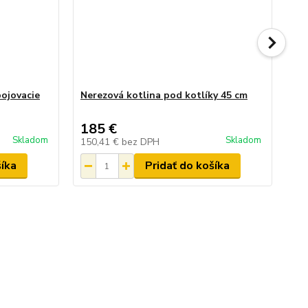
pojovacie
Nerezová kotlina pod kotlíky 45 cm
Oh
185 €
87
Skladom
Skladom
150,41 €
bez DPH
71
šíka
Pridať do košíka