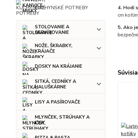
4. Hodí 
KUCHYNSKÉ POTREBY
cm kotlin
STOLOVANIE A
5. Ako j
SERVÍROVANIE
bezpečne 
NOŽE, ŠKRABKY,
KRÁJAČE
DOSKY NA KRÁJANIE
Súvisia
SITKÁ, CEDNÍKY A
HALUŠKÁRNE
LISY A PASÍROVAČE
MLYNČEK, STRÚHAKY A
LISY
PIZZA & PASTA