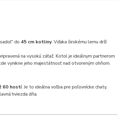
"sadol" do
45 cm kotliny
. Vďaka širokému lemu drží
ripravená na vysokú záťaž. Kotol je ideálnym partnerom
 kde vynikne jeho majestátnosť nad otvoreným ohňom.
ž 60 hostí
. Je to ideálna voľba pre poľovnícke chaty,
lavná hviezda dňa.