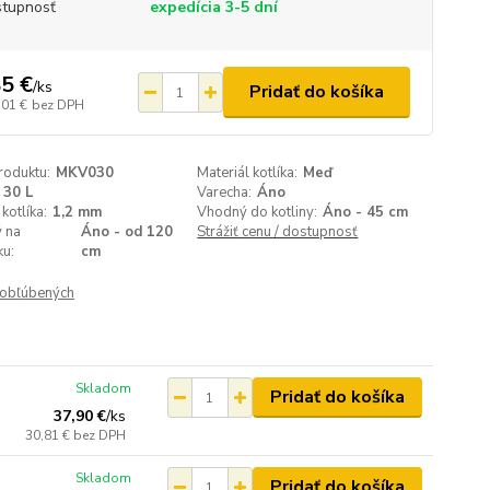
tupnosť
expedícia 3-5 dní
5 €
/
ks
Pridať do košíka
,01 €
bez DPH
roduktu:
MKV030
Materiál kotlíka:
Meď
30 L
Varecha:
Áno
kotlíka:
1,2 mm
Vhodný do kotliny:
Áno - 45 cm
 na
Áno - od 120
Strážiť cenu / dostupnosť
ku:
cm
obľúbených
Skladom
Pridať do košíka
37,90 €
/
ks
30,81 €
bez DPH
Skladom
Pridať do košíka