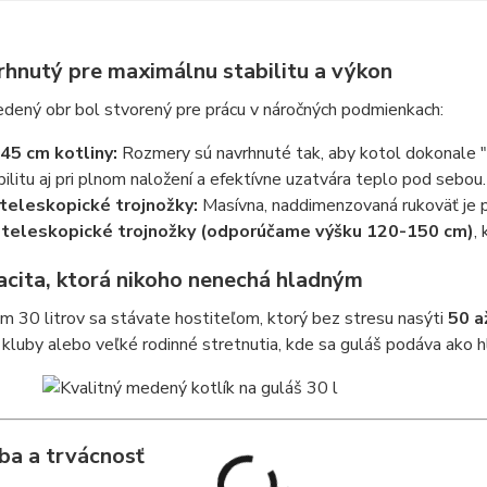
rhnutý pre maximálnu stabilitu a výkon
dený obr bol stvorený pre prácu v náročných podmienkach:
45 cm kotliny:
Rozmery sú navrhnuté tak, aby kotol dokonale 
bilitu aj pri plnom naložení a efektívne uzatvára teplo pod sebou.
teleskopické trojnožky:
Masívna, naddimenzovaná rukoväť je p
e
teleskopické trojnožky (odporúčame výšku 120-150 cm)
,
acita, ktorá nikoho nenechá hladným
 30 litrov sa stávate hostiteľom, ktorý bez stresu nasýti
50 a
kluby alebo veľké rodinné stretnutia, kde sa guláš podáva ako h
ba a trvácnosť