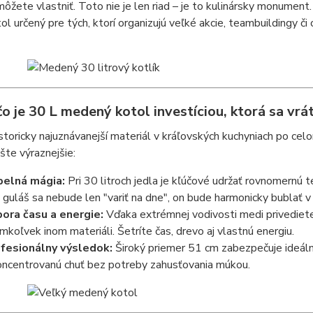
môžete vlastniť. Toto nie je len riad – je to kulinársky monume
ol určený pre tých, ktorí organizujú veľké akcie, teambuildingy či 
o je 30 L medený kotol investíciou, ktorá sa vrát
storicky najuznávanejší materiál v kráľovských kuchyniach po ce
ešte výraznejšie:
elná mágia:
Pri 30 litroch jedla je kľúčové udržať rovnomernú
 guláš sa nebude len "variť na dne", on bude harmonicky bublať 
ora času a energie:
Vďaka extrémnej vodivosti medi privediete 
mkoľvek inom materiáli. Šetríte čas, drevo aj vlastnú energiu.
fesionálny výsledok:
Široký priemer 51 cm zabezpečuje ideál
oncentrovanú chuť bez potreby zahusťovania múkou.