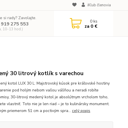
iKlub členovia
e si rady? Zavolajte.
0
ks
 919 275 553
za
0 €
a, 10-13 hod.)
ný 30 litrový kotlík s varechou
ený kotol LUX 30 L: Majstrovský kúsok pre kráľovské hostiny
varenie pod holým nebom vašou vášňou a neradi robíte
misy, 30-litrový medený kotol je absolútnym vrcholom toho,
te vlastniť. Toto nie je len riad – je to kulinársky monument.
ným priemerom 51 cm a poctivým spra...
celý popis