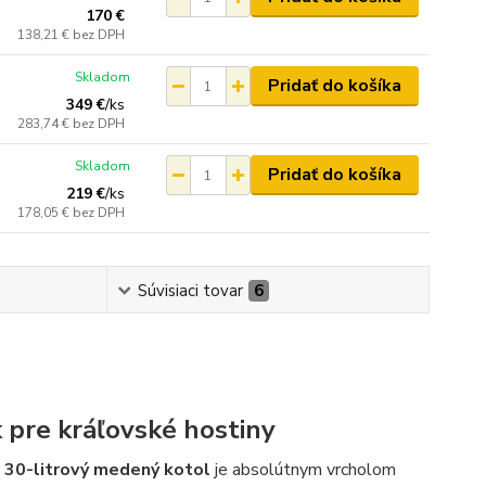
170 €
138,21 €
bez DPH
Skladom
Pridať do košíka
349 €
/
ks
283,74 €
bez DPH
Skladom
Pridať do košíka
219 €
/
ks
178,05 €
bez DPH
Súvisiaci tovar
6
 pre kráľovské hostiny
,
30-litrový medený kotol
je absolútnym vrcholom