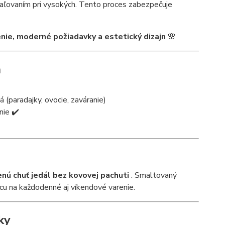
ypaľovaním pri vysokých. Tento proces zabezpečuje
enie, moderné požiadavky a estetický dizajn
🌸
ň
á (paradajky, ovocie, zaváranie)
nie ✔️
enú chuť jedál bez kovovej pachuti
. Smaltovaný
ácu na každodenné aj víkendové varenie.
ky