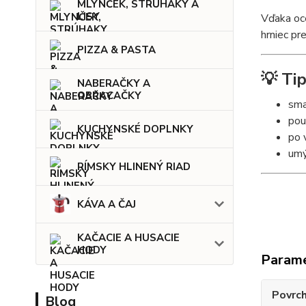
MLYNČEK, STRÚHAKY A
LISY
Vďaka oc
hrniec pr
PIZZA & PASTA
💡 Ti
NABERAČKY A
OBRACAČKY
sma
pou
KUCHYNSKÉ DOPLNKY
po 
umý
RÍMSKY HLINENÝ RIAD
KÁVA A ČAJ
KAČACIE A HUSACIE
HODY
Param
Povrc
Blog