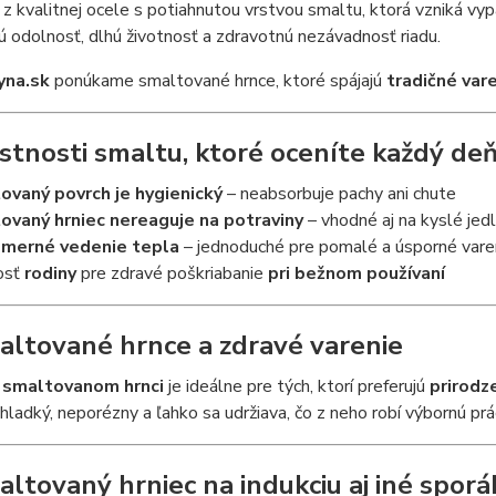
z kvalitnej ocele s potiahnutou vrstvou smaltu, ktorá vzniká v
 odolnosť, dlhú životnosť a zdravotnú nezávadnosť riadu.
yna.sk
ponúkame smaltované hrnce, ktoré spájajú
tradičné var
stnosti smaltu, ktoré oceníte každý de
ovaný povrch je hygienický
– neabsorbuje pachy ani chute
ovaný hrniec nereaguje na potraviny
– vhodné aj na kyslé jedl
merné vedenie tepla
– jednoduché pre pomalé a úsporné vare
osť
rodiny
pre zdravé poškriabanie
pri bežnom používaní
altované hrnce a zdravé varenie
v
smaltovanom hrnci
je ideálne pre tých, ktorí preferujú
prirodz
 hladký, neporézny a ľahko sa udržiava, čo z neho robí výbornú pr
altovaný hrniec na indukciu aj iné sporá