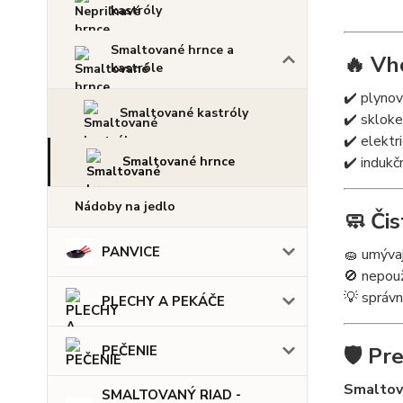
kastróly
Smaltované hrnce a
🔥 Vh
kastróle
✔️ plyno
Smaltované kastróly
✔️ sklok
✔️ elektr
✔️ indukč
Smaltované hrnce
Nádoby na jedlo
🧼 Či
PANVICE
🧽 umýva
🚫 nepouž
💡 správn
PLECHY A PEKÁČE
🛡️ P
PEČENIE
Smaltov
SMALTOVANÝ RIAD -