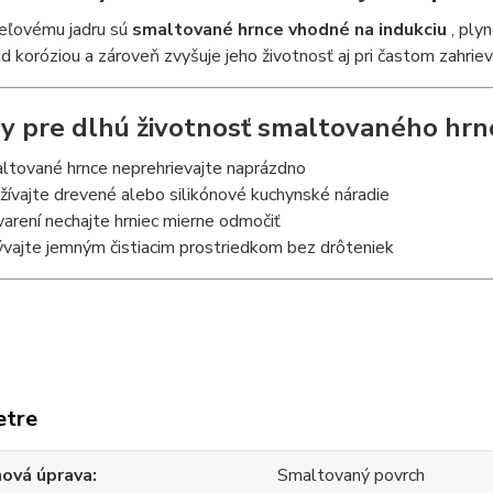
eľovému jadru sú
smaltované hrnce vhodné na indukciu
, plyn
ed koróziou a zároveň zvyšuje jeho životnosť aj pri častom zahriev
py pre dlhú životnosť smaltovaného hrn
ltované hrnce neprehrievajte naprázdno
žívajte drevené alebo silikónové kuchynské náradie
varení nechajte hrniec mierne odmočiť
vajte jemným čistiacim prostriedkom bez drôteniek
etre
hová úprava
Smaltovaný povrch