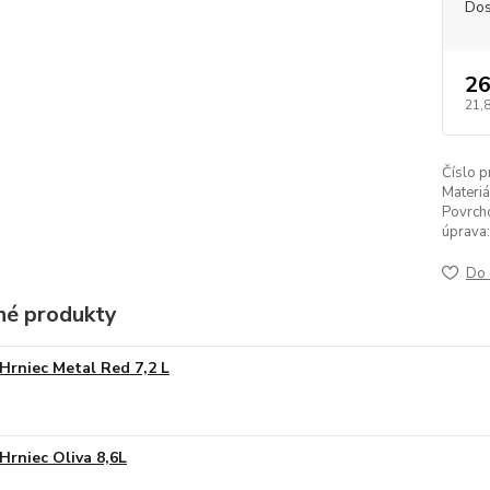
Dos
26
21,
Číslo p
Materiá
Povrch
úprava:
Do 
é produkty
Hrniec Metal Red 7,2 L
Hrniec Oliva 8,6L