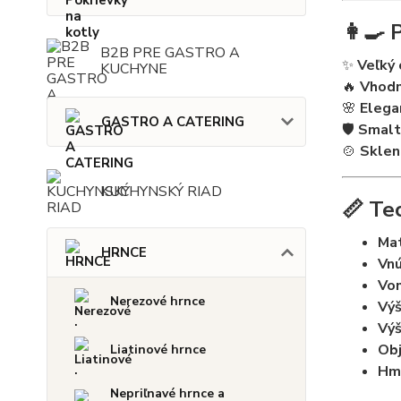
👩‍🍳 
B2B PRE GASTRO A
✨
Veľký 
KUCHYNE
🔥
Vhodn
🌸
Elega
GASTRO A CATERING
🛡️
Smalt
🍲
Sklen
KUCHYNSKÝ RIAD
📏 Te
Mat
HRNCE
Vnú
Von
Nerezové hrnce
Výš
Výš
Ob
Liatinové hrnce
Hm
Nepriľnavé hrnce a