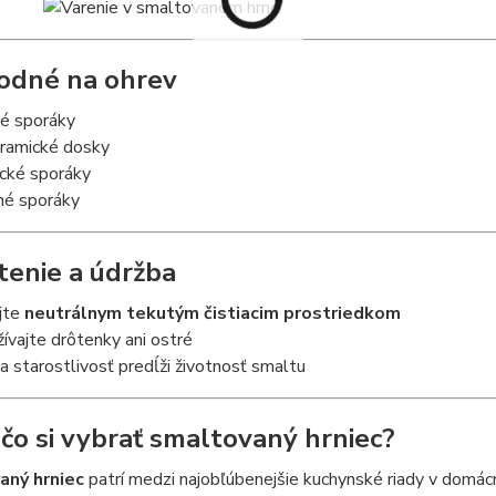
odné na ohrev
vé sporáky
eramické dosky
ické sporáky
né sporáky
stenie a údržba
jte
neutrálnym tekutým čistiacim prostriedkom
ívajte drôtenky ani ostré
a starostlivosť predĺži životnosť smaltu
rečo si vybrať smaltovaný hrniec?
aný hrniec
patrí medzi najobľúbenejšie kuchynské riady v domácn