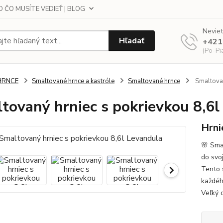
 ČO MUSÍTE VEDIEŤ | BLOG
Neviet
Hľadať
+421
(Po-Pi
HRNCE
Smaltované hrnce a kastróle
Smaltované hrnce
Smaltovan
tovaný hrniec s pokrievkou 8,6l
Hrni
🌸 Sma
do svo
Tento 
každéh
Veľký o