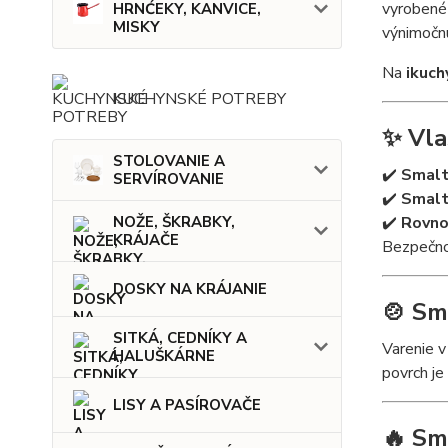
vyrobené 
HRNĆEKY, KANVICE,
MISKY
výnimočnú
Na
ikuch
KUCHYNSKÉ POTREBY
✨ Vla
STOLOVANIE A
✔️
Smalt
SERVÍROVANIE
✔️
Smalt
✔️
Rovno
NOŽE, ŠKRABKY,
KRÁJAČE
Bezpečn
DOSKY NA KRÁJANIE
🍲 Sm
SITKÁ, CEDNÍKY A
Varenie 
HALUŠKÁRNE
povrch je
LISY A PASÍROVAČE
🔥 Sm