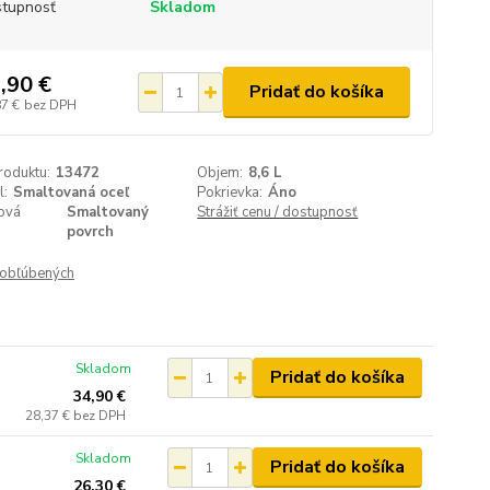
tupnosť
Skladom
,90 €
Pridať do košíka
87 €
bez DPH
roduktu:
13472
Objem:
8,6 L
l:
Smaltovaná oceľ
Pokrievka:
Áno
ová
Smaltovaný
Strážiť cenu / dostupnosť
povrch
obľúbených
Skladom
Pridať do košíka
34,90 €
28,37 €
bez DPH
Skladom
Pridať do košíka
26,30 €