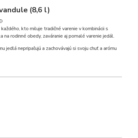
vandule (8,6 l)
🍲
 každého, kto miluje tradičné varenie v kombinácii s
 na rodinné obedy, zaváranie aj pomalé varenie jedál.
u jedlá nepripaľujú a zachovávajú si svoju chuť a arómu