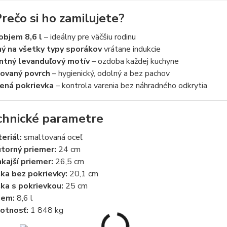
Prečo si ho zamilujete?
objem 8,6 l
– ideálny pre väčšiu rodinu
ý na všetky typy sporákov
vrátane indukcie
ntný levanduľový motív
– ozdoba každej kuchyne
ovaný povrch
– hygienický, odolný a bez pachov
ená pokrievka
– kontrola varenia bez náhradného odkrytia
chnické parametre
eriál:
smaltovaná oceľ
torný priemer:
24 cm
kajší priemer:
26,5 cm
ka bez pokrievky:
20,1 cm
ka s pokrievkou:
25 cm
jem:
8,6 l
otnosť:
1 848 kg