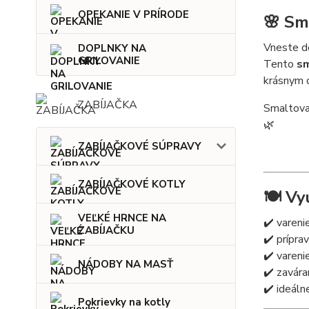
OPEKANIE V PRÍRODE
🌸 Sm
Vneste d
DOPLNKY NA
GRILOVANIE
Tento
sm
krásnym d
ZABÍJAČKA
Smaltova
🌿
ZABÍJAČKOVÉ SÚPRAVY
ZABÍJAČKOVÉ KOTLY
🍽️ Vy
VEĽKÉ HRNCE NA
✔️ vareni
ZABÍJAČKU
✔️ prípra
✔️ vareni
NÁDOBY NA MASŤ
✔️ zavára
✔️ ideáln
Pokrievky na kotly