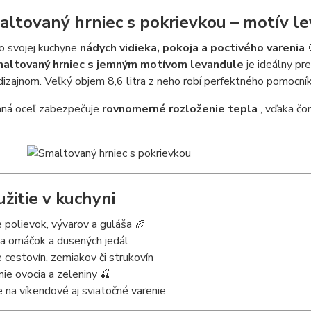
altovaný hrniec s pokrievkou – motív le
o svojej kuchyne
nádych vidieka, pokoja a poctivého varenia
altovaný hrniec s jemným motívom levandule
je ideálny pre
izajnom. Veľký objem 8,6 litra z neho robí perfektného pomocníka
ná oceľ zabezpečuje
rovnomerné rozloženie tepla
, vďaka čom
užitie v kuchyni
e polievok, vývarov a guláša 🍖
va omáčok a dusených jedál
e cestovín, zemiakov či strukovín
nie ovocia a zeleniny 🍒
e na víkendové aj sviatočné varenie