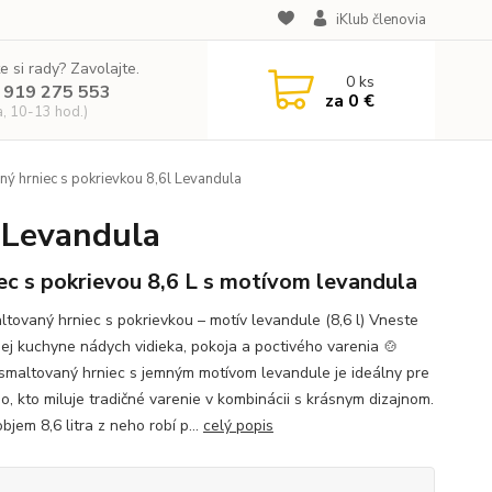
iKlub členovia
e si rady? Zavolajte.
0
ks
 919 275 553
za
0 €
a, 10-13 hod.)
ý hrniec s pokrievkou 8,6l Levandula
 Levandula
ec s pokrievou 8,6 L s motívom levandula
ltovaný hrniec s pokrievkou – motív levandule (8,6 l) Vneste
jej kuchyne nádych vidieka, pokoja a poctivého varenia 🍲
smaltovaný hrniec s jemným motívom levandule je ideálny pre
o, kto miluje tradičné varenie v kombinácii s krásnym dizajnom.
bjem 8,6 litra z neho robí p...
celý popis