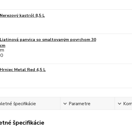
Nerezový kastról 8,5 L
Liatinová panvica so smaltovaným povrchom 30
cm
Hrniec Metal Red 4,5 L
etné špecifikácie
Parametre
Kom
tné špecifikácie