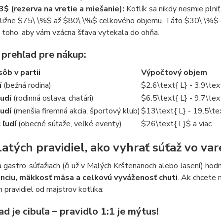
.3$
(rezerva na vretie a miešanie):
Kotlík sa nikdy nesmie plniť
bližne
$75\ \%$
až
$80\ \%$
celkového objemu. Táto
$30\ \%$
 toho, aby vám vzácna šťava vytekala do ohňa.
 prehľad pre nákup:
ôb v partii
Výpočtový objem
í
(bežná rodina)
$2.6\text{ L} - 3.9\tex
ľudí
(rodinná oslava, chatári)
$6.5\text{ L} - 9.7\tex
ľudí
(menšia firemná akcia, športový klub)
$13\text{ L} - 19.5\te
 ľudí
(obecné súťaže, veľké eventy)
$26\text{ L}$
a viac
zlatých pravidiel, ako vyhrať súťaž vo va
 gastro-súťažiach (či už v Malých Krštenanoch alebo Jasení) hodno
nciu, mäkkosť mäsa a celkovú vyváženosť chuti
. Ak chcete 
 pravidiel od majstrov kotlíka:
ad je cibuľa – pravidlo 1:1 je mýtus!