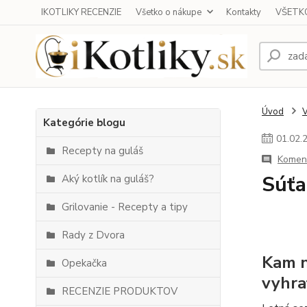
IKOTLIKY RECENZIE
Všetko o nákupe
Kontakty
VŠETKO
Úvod
Kategórie blogu
01
.
02
.
Recepty na guláš
Koment
Súťa
Aký kotlík na guláš?
Grilovanie - Recepty a tipy
Rady z Dvora
Kam n
Opekačka
vyhra
RECENZIE PRODUKTOV