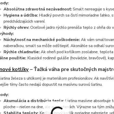
ody:
Absolútna zdravotná nezávadnosť:
Smalt nereaguje s kyseli
Hygiena a údržba:
Hladký povrch sa čistí mimoriadne ľahko, s
predchádzajúcich varení.
Rýchly ohrev:
Oceľové jadro rýchlo prenáša teplo z ohňa do vn
výhody:
Náchylnosť na mechanické poškodenie:
Ak vám smaltovaný
naberačkou, smalt sa môže odštiepiť. Akonáhle sa odhalí suro
Rýchle chladnutie:
Ak oheň pod kotlíkom zoslabne, teplota 
álne použitie:
Klasické rodinné guláše (hovädzie, bravčové), kap
inové kotlíky
– Ťažká váha pre skutočných majst
zliatina železa s uhlíkom) je materiálom profesionálov. Ak navštív
ejšie tímy často nedajú dopustiť na masívnu surovú liatinu.
ody:
Akumulácia a distribúcia tepla:
Liatina masívne absorbuje t
ploche – nielen na dne, ale aj po stenách. Výrazne sa tým znižuje
Stabilita teploty:
Keď liatinový kotlík poriadne nahrejete, udr