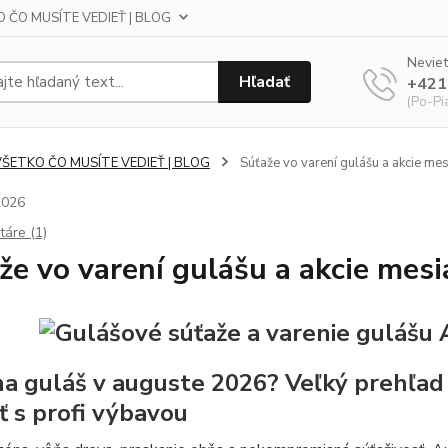
 ČO MUSÍTE VEDIEŤ | BLOG
Neviet
Hľadať
+421
(Po-Pi
VŠETKO ČO MUSÍTE VEDIEŤ | BLOG
Súťaže vo varení gulášu a akcie me
2026
áre (1)
že vo varení gulášu a akcie mes
a guláš v auguste 2026? Veľký prehľad s
ť s profi výbavou