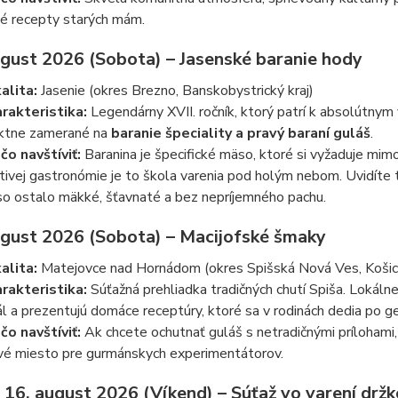
né recepty starých mám.
august 2026 (Sobota) – Jasenské baranie hody
alita:
Jasenie (okres Brezno, Banskobystrický kraj)
rakteristika:
Legendárny XVII. ročník, ktorý patrí k absolútnym 
iktne zamerané na
baranie špeciality a pravý baraní guláš
.
čo navštíviť:
Baranina je špecifické mäso, ktoré si vyžaduje mimo
tivej gastronómie je to škola varenia pod holým nebom. Uvidíte t
o ostalo mäkké, šťavnaté a bez nepríjemného pachu.
august 2026 (Sobota) – Macijofské šmaky
alita:
Matejovce nad Hornádom (okres Spišská Nová Ves, Košick
rakteristika:
Súťažná prehliadka tradičných chutí Spiša. Lokálne 
ál a prezentujú domáce receptúry, ktoré sa v rodinách dedia po ge
čo navštíviť:
Ak chcete ochutnať guláš s netradičnými prílohami,
vé miesto pre gurmánskych experimentátorov.
– 16. august 2026 (Víkend) – Súťaž vo varení drž