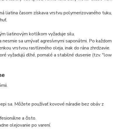
á liatina časom získava vrstvu polymerizovaného tuku,
huť.
m liatinovým kotlíkom vyžaduje silu.
u a nesmie sa umývať agresívnymi saponátmi. Po každom
enkou vrstvou rastlinného oleja, inak do rána zhrdzavie.
ktoré vyžadujú dlhé, pomalé a stabilné dusenie (tzv. "low
ne
mii.
epi sa. Môžete používať kovové náradie bez obáv z
esionálne a čisto.
dne olejovanie po varení.