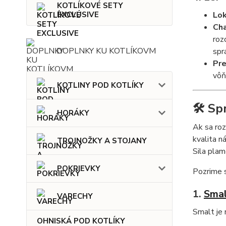
KOTLÍKOVÉ SETY
Lok
EXCLUSIVE
Cha
roz
DOPLNKY KU KOTLÍKOVM
spr
Pre
vôň
KOTLINY POD KOTLÍKY
🛠️ S
HORÁKY
Ak sa roz
kvalita n
TROJNOŽKY A STOJANY
Sila plam
POKRIEVKY
Pozrime s
1.
Smal
VARECHY
Smalt je 
OHNISKÁ POD KOTLÍKY