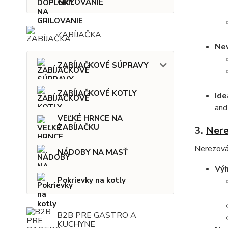
GRILOVANIE
ZABÍJAČKA
Ne
ZABÍJAČKOVÉ SÚPRAVY
ZABÍJAČKOVÉ KOTLY
Ide
and
VEĽKÉ HRNCE NA
ZABÍJAČKU
3.
Nere
Nerezová 
NÁDOBY NA MASŤ
Výh
Pokrievky na kotly
B2B PRE GASTRO A
KUCHYNE