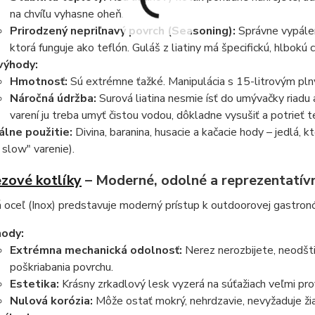
na chvíľu vyhasne oheň.
Prirodzený nepriľnavý povrch (Seasoning):
Správne vypálen
ktorá funguje ako teflón. Guláš z liatiny má špecifickú, hlbokú c
výhody:
Hmotnosť:
Sú extrémne ťažké. Manipulácia s 15-litrovým plný
Náročná údržba:
Surová liatina nesmie ísť do umývačky riad
varení ju treba umyť čistou vodou, dôkladne vysušiť a potrieť t
álne použitie:
Divina, baranina, husacie a kačacie hody – jedlá, 
 slow" varenie).
zové kotlíky
– Moderné, odolné a reprezentatív
oceľ (Inox) predstavuje moderný prístup k outdoorovej gastronó
ody:
Extrémna mechanická odolnosť:
Nerez nerozbijete, neodšti
poškriabania povrchu.
Estetika:
Krásny zrkadlový lesk vyzerá na súťažiach veľmi prof
Nulová korózia:
Môže ostať mokrý, nehrdzavie, nevyžaduje žia