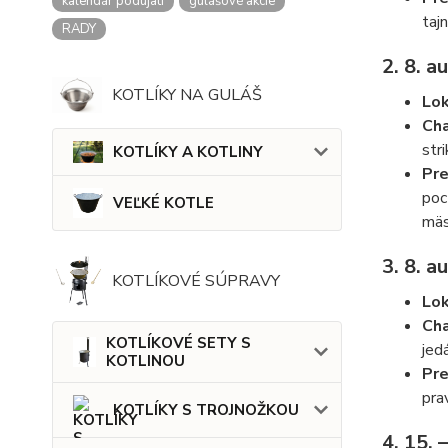
kalendár podujatí
gulášové akcie
taj
RADY
2. 8. 
KOTLÍKY NA GULÁŠ
Lok
Cha
str
KOTLÍKY A KOTLINY
Pre
poc
VEĽKÉ KOTLE
mäs
3. 8. 
KOTLÍKOVÉ SÚPRAVY
Lok
Cha
KOTLÍKOVÉ SETY S
jed
KOTLINOU
Pre
pra
KOTLÍKY S TROJNOŽKOU
4. 15. 