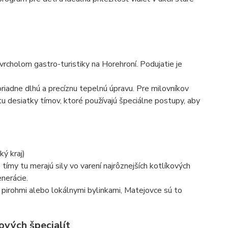
vrcholom gastro-turistiky na Horehroní. Podujatie je
riadne dlhú a precíznu tepelnú úpravu. Pre milovníkov
u desiatky tímov, ktoré používajú špeciálne postupy, aby
ý kraj)
tímy tu merajú sily vo varení najrôznejších kotlíkových
nerácie.
 pirohmi alebo lokálnymi bylinkami, Matejovce sú to
kových špecialít