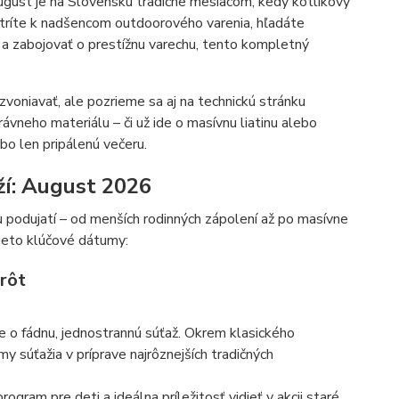
ugust je na Slovensku tradične mesiacom, kedy kotlíkový
 patríte k nadšencom outdoorového varenia, hľadáte
m a zabojovať o prestížnu varechu, tento kompletný
voniavať, ale pozrieme sa aj na technickú stránku
vneho materiálu – či už ide o masívnu liatinu alebo
bo len pripálenú večeru.
ží: August 2026
podujatí – od menších rodinných zápolení až po masívne
tieto klúčové dátumy:
rôt
de o fádnu, jednostrannú súťaž. Okrem klasického
y súťažia v príprave najrôznejších tradičných
gram pre deti a ideálna príležitosť vidieť v akcii staré