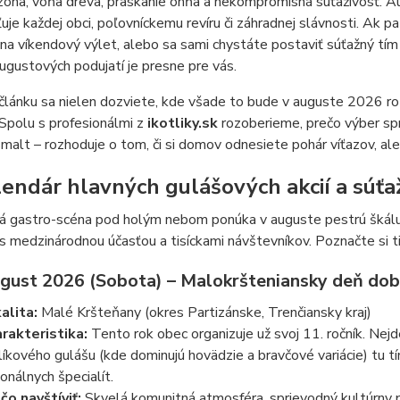
óna, vôňa dreva, praskanie ohňa a nekompromisná súťaživosť. A
ľuje každej obci, poľovníckemu revíru či záhradnej slávnosti. Ak
u na víkendový výlet, alebo sa sami chystáte postaviť súťažný tí
ugustových podujatí je presne pre vás.
lánku sa nielen dozviete, kde všade to bude v auguste 2026 roz
Spolu s profesionálmi z
ikotliky.sk
rozoberieme, prečo výber sprá
smalt – rozhoduje o tom, či si domov odnesiete pohár víťazov, ale
lendár hlavných gulášových akcií a súťa
á gastro-scéna pod holým nebom ponúka v auguste pestrú škálu 
 s medzinárodnou účasťou a tisíckami návštevníkov. Poznačte si 
august 2026 (Sobota) – Malokršteniansky deň dob
alita:
Malé Kršteňany (okres Partizánske, Trenčiansky kraj)
rakteristika:
Tento rok obec organizuje už svoj 11. ročník. Nej
líkového gulášu (kde dominujú hovädzie a bravčové variácie) tu tím
ionálnych špecialít.
čo navštíviť:
Skvelá komunitná atmosféra, sprievodný kultúrny pro