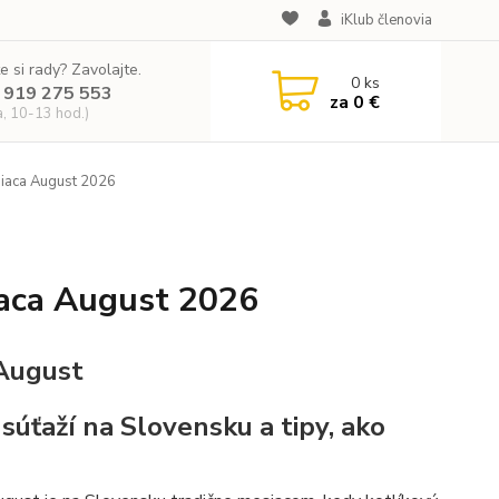
iKlub členovia
e si rady? Zavolajte.
0
ks
 919 275 553
za
0 €
a, 10-13 hod.)
siaca August 2026
iaca August 2026
úťaží na Slovensku a tipy, ako