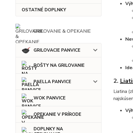
Výh
OSTATNÉ DOPLNKY
GRILOVANIE & OPEKANIE
Ne
GRILOVACIE PANVICE
ROŠTY NA GRILOVANIE
Ide
2.
Liat
PAELLA PANVICE
Liatina (
WOK PANVICE
najskúsen
Výh
OPEKANIE V PRÍRODE
DOPLNKY NA