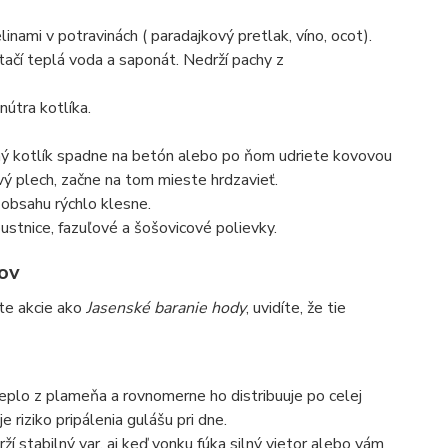
nami v potravinách ( paradajkový pretlak, víno, ocot).
tačí teplá voda a saponát. Nedrží pachy z
útra kotlíka.
 kotlík spadne na betón alebo po ňom udriete kovovou
vý plech, začne na tom mieste hrdzavieť.
obsahu rýchlo klesne.
ustnice, fazuľové a šošovicové polievky.
rov
ite akcie ako
Jasenské baranie hody
, uvidíte, že tie
eplo z plameňa a rovnomerne ho distribuuje po celej
 riziko pripálenia gulášu pri dne.
ží stabilný var, aj keď vonku fúka silný vietor alebo vám