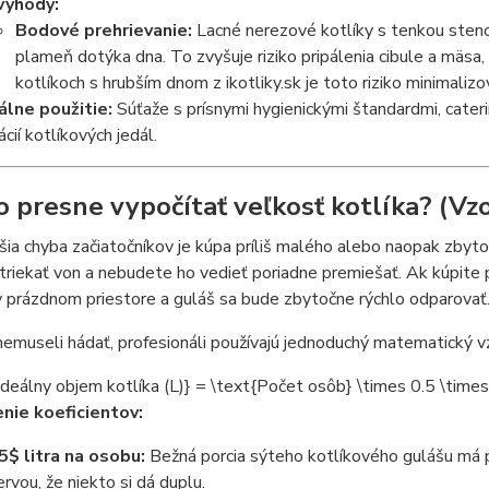
výhody:
Bodové prehrievanie:
Lacné nerezové kotlíky s tenkou steno
plameň dotýka dna. To zvyšuje riziko pripálenia cibule a mäsa,
kotlíkoch s hrubším dnom z ikotliky.sk je toto riziko minimalizo
álne použitie:
Súťaže s prísnymi hygienickými štandardmi, cateri
ácií kotlíkových jedál.
o presne vypočítať veľkosť kotlíka? (Vzo
šia chyba začiatočníkov je kúpa príliš malého alebo naopak zbyt
 striekať von a nebudete ho vedieť poriadne premiešať. Ak kúpite 
 prázdnom priestore a guláš sa bude zbytočne rýchlo odparovať
emuseli hádať, profesionáli používajú jednoduchý matematický v
deálny objem kotlíka (L)} = \text{Počet osôb} \times 0.5 \time
nie koeficientov:
.5$
litra na osobu:
Bežná porcia sýteho kotlíkového gulášu má p
ervou, že niekto si dá duplu.