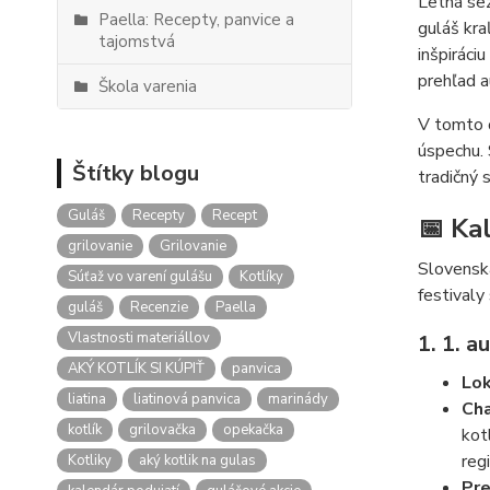
Letná sez
Paella: Recepty, panvice a
guláš kra
tajomstvá
inšpiráci
prehľad a
Škola varenia
V tomto č
úspechu. 
Štítky blogu
tradičný 
Guláš
Recepty
Recept
📅 Ka
grilovanie
Grilovanie
Slovensk
Súťaž vo varení gulášu
Kotlíky
festivaly
guláš
Recenzie
Paella
Vlastnosti materiállov
1. 1. 
AKÝ KOTLÍK SI KÚPIŤ
panvica
Lok
liatina
liatinová panvica
marinády
Cha
kotlík
grilovačka
opekačka
kot
reg
Kotliky
aký kotlik na gulas
Pre