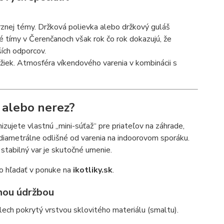
)
rznej témy. Držková polievka alebo držkový guláš
žné tímy v Čerenčanoch však rok čo rok dokazujú, že
ších odporcov.
ržiek. Atmosféra víkendového varenia v kombinácii s
a alebo nerez?
izujete vlastnú „mini-súťaž“ pre priateľov na záhrade,
 diametrálne odlišné od varenia na indoorovom sporáku.
stabilný var je skutočné umenie.
čo hľadať v ponuke na
ikotliky.sk
.
hou údržbou
plech pokrytý vrstvou sklovitého materiálu (smaltu).