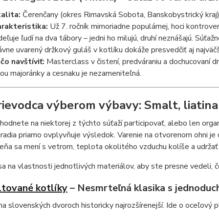
alita:
Čerenčany (okres Rimavská Sobota, Banskobystrický kraj
rakteristika:
Už 7. ročník mimoriadne populárnej, hoci kontrove
deľuje ľudí na dva tábory – jedni ho milujú, druhí neznášajú. Súťa
ávne uvarený držkový guláš v kotlíku dokáže presvedčiť aj najväč
čo navštíviť:
Masterclass v čistení, predváraniu a dochucovaní d
ou majoránky a cesnaku je nezameniteľná.
prievodca výberom výbavy: Smalt, liatin
hodnete na niektorej z týchto súťaží participovať, alebo len organ
áradia priamo ovplyvňuje výsledok. Varenie na otvorenom ohni je
eňa sa mení s vetrom, teplota okolitého vzduchu kolíše a udržať 
a na vlastnosti jednotlivých materiálov, aby ste presne vedeli, 
tované kotlíky
– Nesmrteľná klasika s jednoduc
na slovenských dvoroch historicky najrozšírenejší. Ide o oceľový 