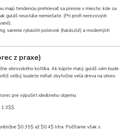
u majú tendenciu prehrievať sa presne v mieste, kde sa
 ak guláš neustále nemiešate. (Pri profi nerezových
vané).
ng, varenie rybacích polievok (halászlé) a moderných
rec z praxe)
očne obrovského kotlíka. Ak kúpite malý, guláš vám bude
príliš veľký, budete míňať zbytočne veľa dreva na ohrev
.
zorec pre výpočet ideálneho objemu:
s 1.3$$
ribližne
$0.35$
až
$0.4$
litra. Počítame však s