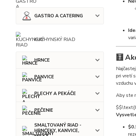
Ne
GASTRO A CATERING
Ide
vari
KUCHYNSKÝ RIAD
🧮 Ak
HRNCE
Najčastej
pri vretí
PANVICE
vzduchu v
PLECHY A PEKÁČE
Aby ste n
$$\text{I
PEČENIE
Vysvetle
SMALTOVANÝ RIAD -
$0
HRNĆEKY, KANVICE,
rez