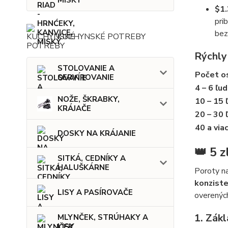
MISKY
$1
pri
bez
KUCHYNSKÉ POTREBY
Rýchly
STOLOVANIE A
Počet os
SERVÍROVANIE
4 – 6 ľud
NOŽE, ŠKRABKY,
10 – 15 
KRÁJAČE
20 – 30 
40 a viac
DOSKY NA KRÁJANIE
👑 5 
SITKÁ, CEDNÍKY A
HALUŠKÁRNE
Poroty na
konziste
LISY A PASÍROVAČE
overených
1. Zákl
MLYNČEK, STRÚHAKY A
LISY