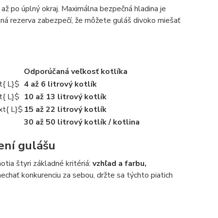
 až po úplný okraj. Maximálna bezpečná hladina je
-ná rezerva zabezpečí, že môžete guláš divoko miešať
Odporúčaná veľkosť kotlíka
t{ L}$
4 až 6 litrový kotlík
t{ L}$
10 až 13 litrový kotlík
xt{ L}$
15 až 22 litrový kotlík
30 až 50 litrový kotlík / kotlina
rení gulášu
tia štyri základné kritériá:
vzhľad a farbu,
nechať konkurenciu za sebou, držte sa týchto piatich