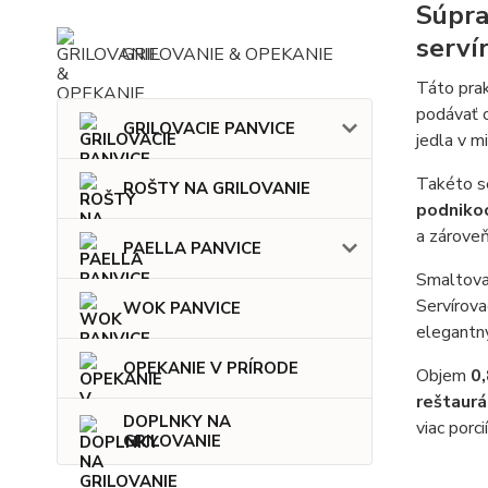
Súpra
servír
GRILOVANIE & OPEKANIE
Táto pra
podávať o
GRILOVACIE PANVICE
jedla v m
Takéto se
ROŠTY NA GRILOVANIE
podniko
a zároveň
PAELLA PANVICE
Smaltova
Servírova
WOK PANVICE
elegantný
OPEKANIE V PRÍRODE
Objem
0,
reštaurá
DOPLNKY NA
viac porc
GRILOVANIE