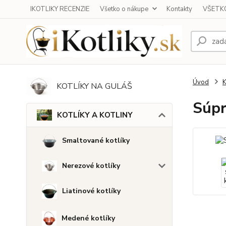
IKOTLIKY RECENZIE
Všetko o nákupe
Kontakty
VŠETKO
Úvod
KOTLÍKY NA GULÁŠ
Súpr
KOTLÍKY A KOTLINY
Smaltované kotlíky
Nerezové kotlíky
Liatinové kotlíky
Medené kotlíky