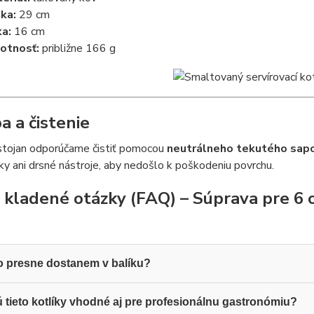
ka:
29 cm
ka:
16 cm
otnosť:
približne 166 g
a a čistenie
 stojan odporúčame čistiť pomocou
neutrálneho tekutého sapo
ky ani drsné nástroje, aby nedošlo k poškodeniu povrchu.
 kladené otázky (FAQ) – Súprava pre 6 
 presne dostanem v balíku?
 tieto kotlíky vhodné aj pre profesionálnu gastronómiu?