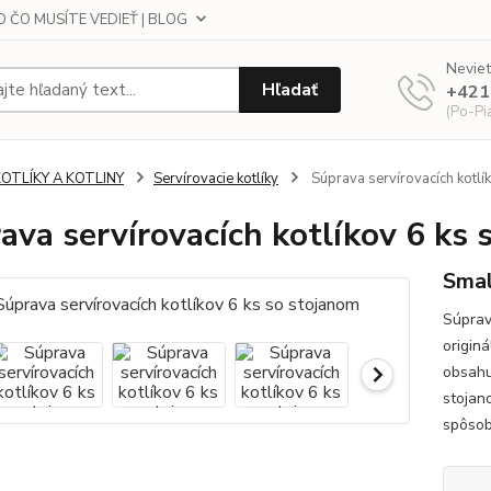
 ČO MUSÍTE VEDIEŤ | BLOG
Neviet
Hľadať
+421
(Po-Pi
KOTLÍKY A KOTLINY
Servírovacie kotlíky
Súprava servírovacích kotlí
ava servírovacích kotlíkov 6 ks 
Smal
Súprav
origin
obsahu
stojan
spôsob