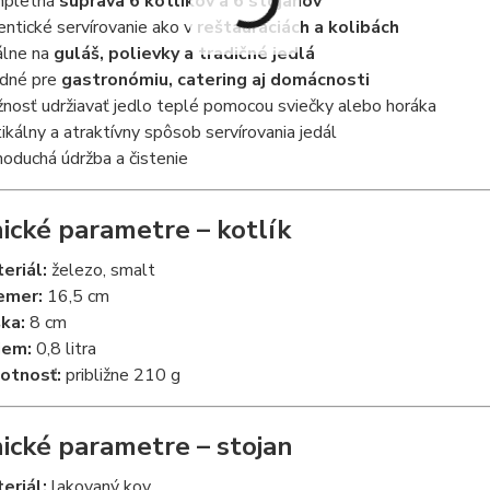
mpletná
súprava 6 kotlíkov a 6 stojanov
entické servírovanie ako v
reštauráciách a kolibách
álne na
guláš, polievky a tradičné jedlá
dné pre
gastronómiu, catering aj domácnosti
nosť udržiavať jedlo teplé pomocou sviečky alebo horáka
tikálny a atraktívny spôsob servírovania jedál
noduchá údržba a čistenie
ické parametre – kotlík
eriál:
železo, smalt
emer:
16,5 cm
ka:
8 cm
jem:
0,8 litra
otnosť:
približne 210 g
ické parametre – stojan
eriál:
lakovaný kov