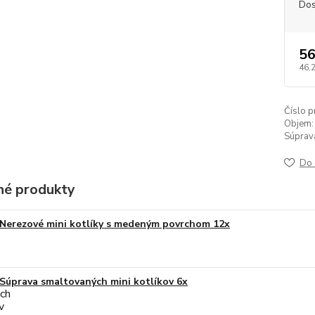
Dos
56
46,
Číslo p
Objem:
Súprav
Do 
é produkty
Nerezové mini kotlíky s medeným povrchom 12x
Súprava smaltovaných mini kotlíkov 6x