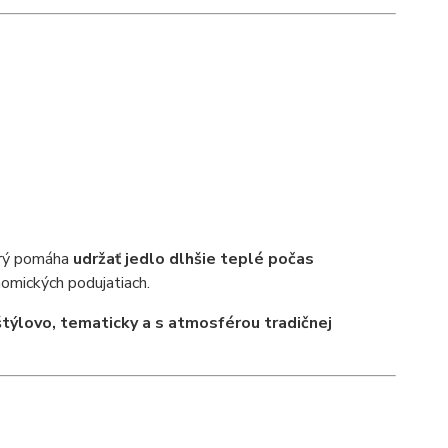
orý pomáha
udržať jedlo dlhšie teplé počas
nomických podujatiach.
štýlovo, tematicky a s atmosférou tradičnej