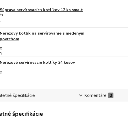
Súprava servírovacích kotlíkov 12 ks smalt
Nerezový kotlík na servírovanie s medeným
povrchom
Nerezové servírovacie kotlíky 24 kusov
etné špecifikácie
Komentáre
0
tné špecifikácie