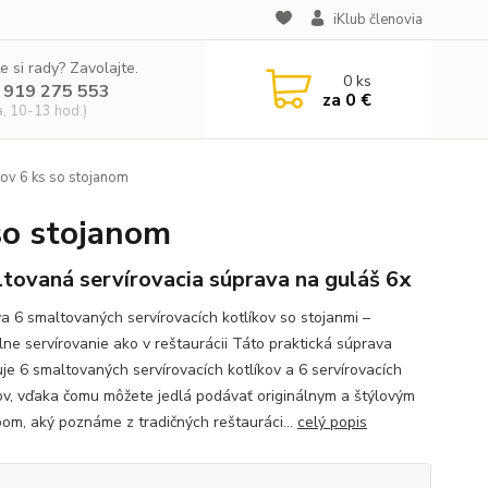
iKlub členovia
e si rady? Zavolajte.
0
ks
 919 275 553
za
0 €
a, 10-13 hod.)
kov 6 ks so stojanom
so stojanom
tovaná servírovacia súprava na guláš 6x
a 6 smaltovaných servírovacích kotlíkov so stojanmi –
álne servírovanie ako v reštaurácii Táto praktická súprava
je 6 smaltovaných servírovacích kotlíkov a 6 servírovacích
ov, vďaka čomu môžete jedlá podávať originálnym a štýlovým
om, aký poznáme z tradičných reštauráci...
celý popis