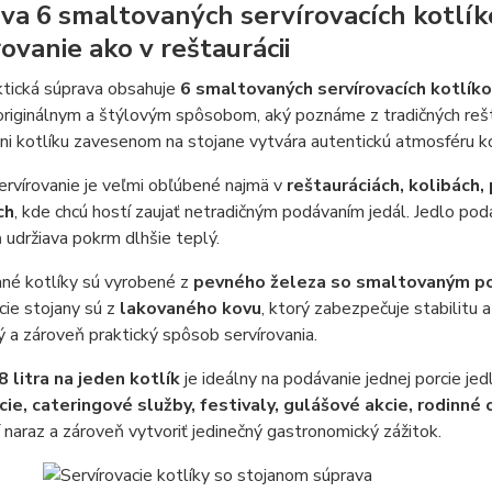
va 6 smaltovaných servírovacích kotlíko
ovanie ako v reštaurácii
ktická súprava obsahuje
6 smaltovaných servírovacích kotlíko
riginálnym a štýlovým spôsobom, aký poznáme z tradičných reštau
ini kotlíku zavesenom na stojane vytvára autentickú atmosféru ko
rvírovanie je veľmi obľúbené najmä v
reštauráciách, kolibách
ch
, kde chcú hostí zaujať netradičným podávaním jedál. Jedlo pod
 udržiava pokrm dlhšie teplý.
né kotlíky sú vyrobené z
pevného železa so smaltovaným p
cie stojany sú z
lakovaného kovu
, ktorý zabezpečuje stabilitu 
 a zároveň praktický spôsob servírovania.
8 litra na jeden kotlík
je ideálny na podávanie jednej porcie je
cie, cateringové služby, festivaly, gulášové akcie, rodinné
ií naraz a zároveň vytvoriť jedinečný gastronomický zážitok.