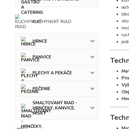
ko
aut
ide
vho
KUCHYNSKÝ RIAD
mož
rus
HRNCE
jed
PANVICE
Techn
Mat
PLECHY A PEKÁČE
Pri
Výš
PEČENIE
Ob
Hm
SMALTOVANÝ RIAD -
HRNĆEKY, KANVICE,
MISKY
Techn
Mat