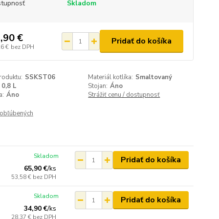
tupnosť
Skladom
,90 €
Pridať do košíka
26 €
bez DPH
roduktu:
SSKST06
Materiál kotlíka:
Smaltovaný
0,8 L
Stojan:
Áno
a:
Áno
Strážiť cenu / dostupnosť
obľúbených
Skladom
Pridať do košíka
65,90 €
/
ks
53,58 €
bez DPH
Skladom
Pridať do košíka
34,90 €
/
ks
28,37 €
bez DPH