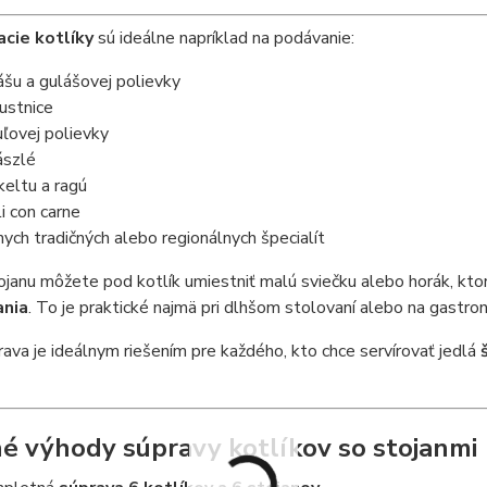
acie kotlíky
sú ideálne napríklad na podávanie:
ášu a gulášovej polievky
ustnice
uľovej polievky
ászlé
keltu a ragú
li con carne
nych tradičných alebo regionálnych špecialít
ojanu môžete pod kotlík umiestniť malú sviečku alebo horák, kt
ania
. To je praktické najmä pri dlhšom stolovaní alebo na gastro
ava je ideálnym riešením pre každého, kto chce servírovať jedlá
é výhody súpravy kotlíkov so stojanmi