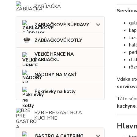
ZABÍJAČKA
Servírov
gul
ZABÍJAČKOVÉ SÚPRAVY
kap
faz
ZABÍJAČKOVÉ KOTLY
hal
per
VEĽKÉ HRNCE NA
chil
ZABÍJAČKU
rôz
NÁDOBY NA MASŤ
Vďaka st
servírov
Pokrievky na kotly
Táto súpr
kuchyne
.
B2B PRE GASTRO A
KUCHYNE
Hlavn
GASTRO A CATERING