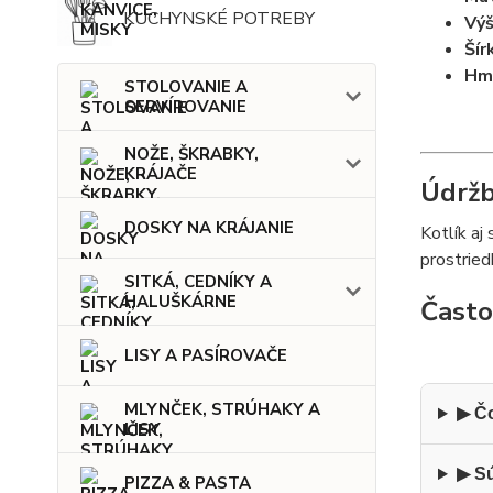
KUCHYNSKÉ POTREBY
Výš
Šír
Hm
STOLOVANIE A
SERVÍROVANIE
NOŽE, ŠKRABKY,
KRÁJAČE
Údržb
DOSKY NA KRÁJANIE
Kotlík aj
prostried
SITKÁ, CEDNÍKY A
HALUŠKÁRNE
Často
LISY A PASÍROVAČE
MLYNČEK, STRÚHAKY A
▶ Čo
LISY
▶ Sú
PIZZA & PASTA