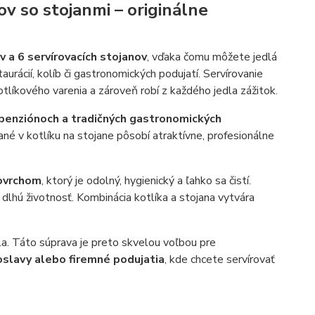
v so stojanmi – originálne
v a 6 servírovacích stojanov
, vďaka čomu môžete jedlá
rácií, kolíb či gastronomických podujatí. Servírovanie
tlíkového varenia a zároveň robí z každého jedla zážitok.
, penziónoch a tradičných gastronomických
ané v kotlíku na stojane pôsobí atraktívne, profesionálne
ovrchom
, ktorý je odolný, hygienický a ľahko sa čistí.
a dlhú životnosť. Kombinácia kotlíka a stojana vytvára
dla. Táto súprava je preto skvelou voľbou pre
 oslavy alebo firemné podujatia
, kde chcete servírovať